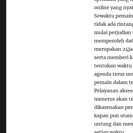
online yang nyat
Sewaktu pemain 
tidak ada rint
mulai perjudian
memperoleh data
merupakan 24jam
serta memberi 
tentukan waktu 
agenda terus u
pemain dalam t
Pelayanan akses 
menerus akan te
dikarenakan pem
kapan pun utaman
untung dan memb
setiap waktu.