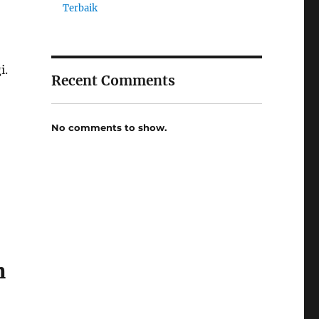
Terbaik
i.
Recent Comments
No comments to show.
n