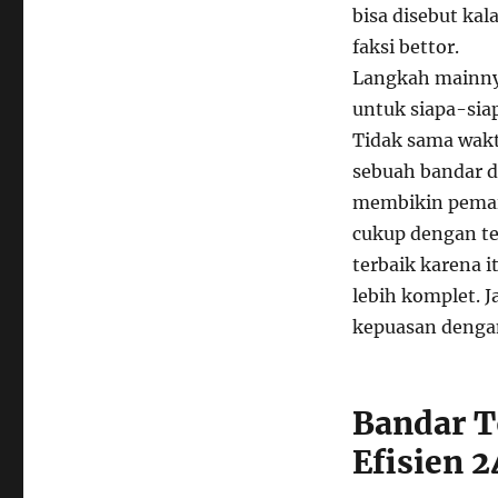
bisa disebut ka
faksi bettor.
Langkah mainnya
untuk siapa-sia
Tidak sama wakt
sebuah bandar da
membikin pemai
cukup dengan te
terbaik karena 
lebih komplet. 
kepuasan dengan
Bandar T
Efisien 2