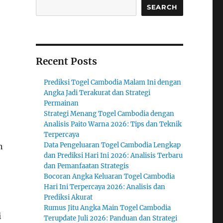
SEARCH
Recent Posts
Prediksi Togel Cambodia Malam Ini dengan
Angka Jadi Terakurat dan Strategi
Permainan
Strategi Menang Togel Cambodia dengan
Analisis Paito Warna 2026: Tips dan Teknik
Terpercaya
Data Pengeluaran Togel Cambodia Lengkap
n
dan Prediksi Hari Ini 2026: Analisis Terbaru
dan Pemanfaatan Strategis
Bocoran Angka Keluaran Togel Cambodia
Hari Ini Terpercaya 2026: Analisis dan
Prediksi Akurat
Rumus Jitu Angka Main Togel Cambodia
i
Terupdate Juli 2026: Panduan dan Strategi