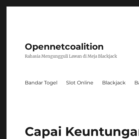
Opennetcoalition
Rahasia Mengungguli Lawan di Meja Blackjack
Bandar Togel
Slot Online
Blackjack
B
Capai Keuntunga