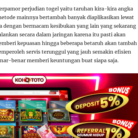
erpamor perjudian togel yaitu taruhan kira-kira angka
etode mainnya bertambah banyak diaplikasikan lewat
ma dengan bermacam kesibukan yang lain yang sekarang
lankan secara dalam jaringan karena itu pasti akan
emberi kepuasan hingga beberapa betaruh akan tambah
mperoleh servis terunggul yang jauh semakin efisien
benar-benar memberi keuntungan buat siapa saja.