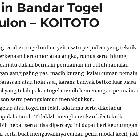
in Bandar Togel
kulon – KOITOTO
g taruhan togel online yaitu satu perjudian yang teknik
erkenaan bernomor atau angka, rumus serta hitung-
dari itu dalam bermain permainan ini butuh ramalan
gan yang paling pas. masih kurang, kalau cuman pemain
rasaan atau hoki saja, karena banyak bettor luar biasa
nal yang telah pakar togel meraih kemenangan permaina
asan serta penngalaman menakjubkan.
elap atau togel ini telah ada lama serta diketahui
pok betaruh. Tidaklah mengherankan bila teknik
ih hebat serta bisa dipercaya ini dapat beri keuntungan
r serta buat mengawalinya cuman perlu modal kecil, jad