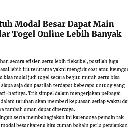
tuh Modal Besar Dapat Main
dar Togel Online Lebih Banyak
han secara efisien serta lebih fleksibel, pastilah juga
sai lebih irit terutama yakni mengirit cost atau keunga
a bisa mulai judi togel secara begitu murah serta bisa
 siapa saja dan pastilah terdapat beberapa untung yang
hari-harinya. Trik simpel dalam mengerjakan pelbagai
k dalam taruhan akan memberi kepuasan setiap waktu d
a tambah aman dapat dipercaya.
 ringan serta membahagiakan ini karenanya pemain tak
 modal besar karena kita cuman bakaln perlu persiapkan