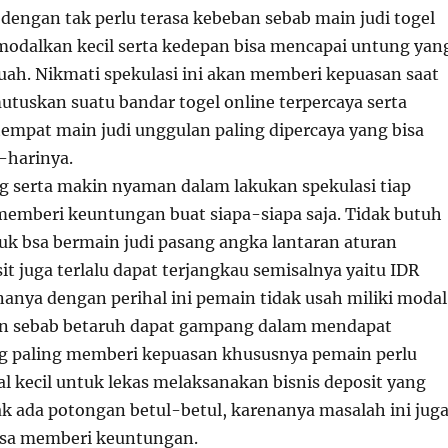
dengan tak perlu terasa kebeban sebab main judi togel
modalkan kecil serta kedepan bisa mencapai untung yan
uah. Nikmati spekulasi ini akan memberi kepuasan saat
tuskan suatu bandar togel online terpercaya serta
tempat main judi unggulan paling dipercaya yang bisa
-harinya.
 serta makin nyaman dalam lakukan spekulasi tiap
memberi keuntungan buat siapa-siapa saja. Tidak butuh
uk bsa bermain judi pasang angka lantaran aturan
it juga terlalu dapat terjangkau semisalnya yaitu IDR
nanya dengan perihal ini pemain tidak usah miliki modal
n sebab betaruh dapat gampang dalam mendapat
g paling memberi kepuasan khususnya pemain perlu
l kecil untuk lekas melaksanakan bisnis deposit yang
ak ada potongan betul-betul, karenanya masalah ini jug
asa memberi keuntungan.