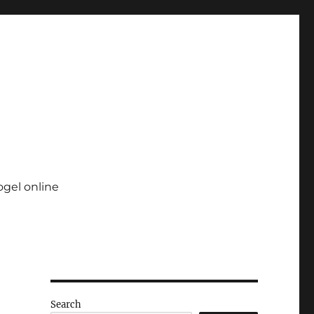
ogel online
n
Search