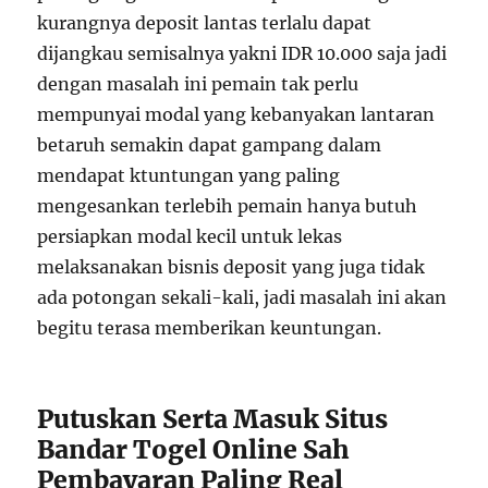
kurangnya deposit lantas terlalu dapat
dijangkau semisalnya yakni IDR 10.000 saja jadi
dengan masalah ini pemain tak perlu
mempunyai modal yang kebanyakan lantaran
betaruh semakin dapat gampang dalam
mendapat ktuntungan yang paling
mengesankan terlebih pemain hanya butuh
persiapkan modal kecil untuk lekas
melaksanakan bisnis deposit yang juga tidak
ada potongan sekali-kali, jadi masalah ini akan
begitu terasa memberikan keuntungan.
Putuskan Serta Masuk Situs
Bandar Togel Online Sah
Pembayaran Paling Real