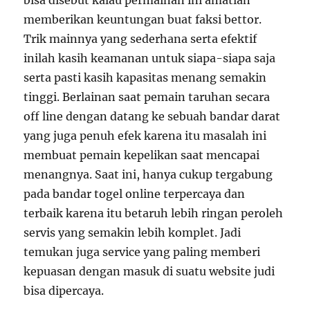
bisa disebut kalau permainan ini amatlah
memberikan keuntungan buat faksi bettor.
Trik mainnya yang sederhana serta efektif
inilah kasih keamanan untuk siapa-siapa saja
serta pasti kasih kapasitas menang semakin
tinggi. Berlainan saat pemain taruhan secara
off line dengan datang ke sebuah bandar darat
yang juga penuh efek karena itu masalah ini
membuat pemain kepelikan saat mencapai
menangnya. Saat ini, hanya cukup tergabung
pada bandar togel online terpercaya dan
terbaik karena itu betaruh lebih ringan peroleh
servis yang semakin lebih komplet. Jadi
temukan juga service yang paling memberi
kepuasan dengan masuk di suatu website judi
bisa dipercaya.