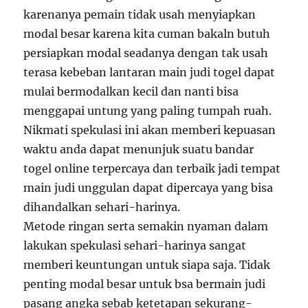
karenanya pemain tidak usah menyiapkan
modal besar karena kita cuman bakaln butuh
persiapkan modal seadanya dengan tak usah
terasa kebeban lantaran main judi togel dapat
mulai bermodalkan kecil dan nanti bisa
menggapai untung yang paling tumpah ruah.
Nikmati spekulasi ini akan memberi kepuasan
waktu anda dapat menunjuk suatu bandar
togel online terpercaya dan terbaik jadi tempat
main judi unggulan dapat dipercaya yang bisa
dihandalkan sehari-harinya.
Metode ringan serta semakin nyaman dalam
lakukan spekulasi sehari-harinya sangat
memberi keuntungan untuk siapa saja. Tidak
penting modal besar untuk bsa bermain judi
pasang angka sebab ketetapan sekurang-