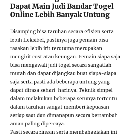
Dapat Main Judi Bandar Togel
Online Lebih Banyak Untung
Disamping bisa taruhan secara efisien serta
lebih fleksibel, pastinya juga pemain bisa
rasakan lebih irit terutama merupakan
mengirit cost atau keungan. Pemain siapa saja
bisa mengawali judi togel secara sangatlah
murah dan dapat dijangkau buat siapa-siapa
saja serta pasti ada beberapa untung yang
dapat dirasa sehari-harinya. Teknik simpel
dalam melakukan beberapa serunya tertentu
dalam taruhan sangat memberi kepuasan
setiap saat dan dimanapun secara bertambah
aman paling dipercaya.
Pasti secara ringan serta membahagiakan ini