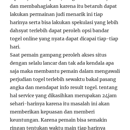
dan membahagiakan karena itu betaruh dapat
lakukan permainan judi menarik ini tiap
harinya serta bisa lakukan spekulasi yang lebih
dahsyat terlebih dapat peroleh opsi bandar
togel online yang nyata dapat dicapai tiap-tiap
hari.
Saat pemain gampang peroleh akses situs
dengan selalu lancar dan tak ada kendala apa
saja maka membantu pemain dalam mengawali
perjudian togel terlebih sewaktu bakal pasang
angka dan mendapat info result togel. tentang
hal service yang dikasihkan merupakan 24jam
sehari-harinya karena itu masalah ini akan
memberikan kepuasan dan memberi
keuntungan. Karena pemain bisa semakin
ringan tentukan waktu main tiap harinya