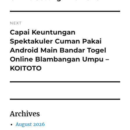
NEXT
Capai Keuntungan
Next
post:
Spektakuler Cuman Pakai
Android Main Bandar Togel
Online Blambangan Umpu –
KOITOTO
Archives
August 2026