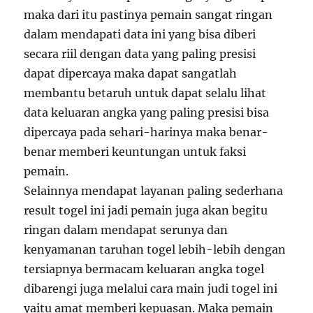
maka dari itu pastinya pemain sangat ringan
dalam mendapati data ini yang bisa diberi
secara riil dengan data yang paling presisi
dapat dipercaya maka dapat sangatlah
membantu betaruh untuk dapat selalu lihat
data keluaran angka yang paling presisi bisa
dipercaya pada sehari-harinya maka benar-
benar memberi keuntungan untuk faksi
pemain.
Selainnya mendapat layanan paling sederhana
result togel ini jadi pemain juga akan begitu
ringan dalam mendapat serunya dan
kenyamanan taruhan togel lebih-lebih dengan
tersiapnya bermacam keluaran angka togel
dibarengi juga melalui cara main judi togel ini
yaitu amat memberi kepuasan. Maka pemain