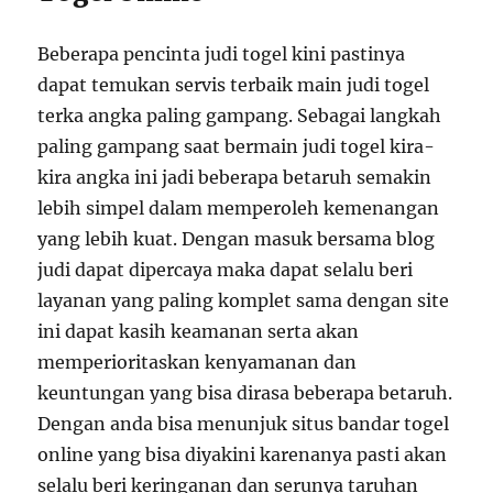
Beberapa pencinta judi togel kini pastinya
dapat temukan servis terbaik main judi togel
terka angka paling gampang. Sebagai langkah
paling gampang saat bermain judi togel kira-
kira angka ini jadi beberapa betaruh semakin
lebih simpel dalam memperoleh kemenangan
yang lebih kuat. Dengan masuk bersama blog
judi dapat dipercaya maka dapat selalu beri
layanan yang paling komplet sama dengan site
ini dapat kasih keamanan serta akan
memperioritaskan kenyamanan dan
keuntungan yang bisa dirasa beberapa betaruh.
Dengan anda bisa menunjuk situs bandar togel
online yang bisa diyakini karenanya pasti akan
selalu beri keringanan dan serunya taruhan