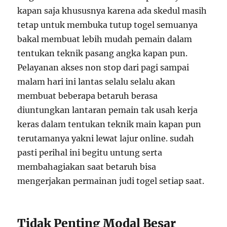
kapan saja khususnya karena ada skedul masih
tetap untuk membuka tutup togel semuanya
bakal membuat lebih mudah pemain dalam
tentukan teknik pasang angka kapan pun.
Pelayanan akses non stop dari pagi sampai
malam hari ini lantas selalu selalu akan
membuat beberapa betaruh berasa
diuntungkan lantaran pemain tak usah kerja
keras dalam tentukan teknik main kapan pun
terutamanya yakni lewat lajur online. sudah
pasti perihal ini begitu untung serta
membahagiakan saat betaruh bisa
mengerjakan permainan judi togel setiap saat.
Tidak Penting Modal Besar