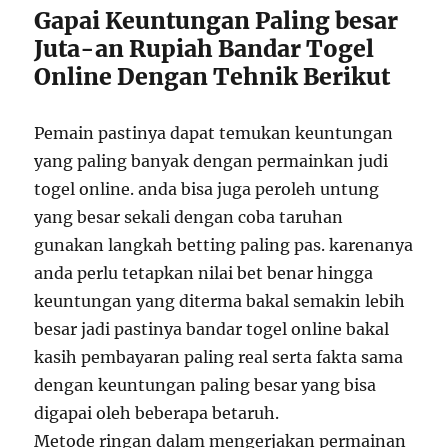
Gapai Keuntungan Paling besar
Juta-an Rupiah Bandar Togel
Online Dengan Tehnik Berikut
Pemain pastinya dapat temukan keuntungan
yang paling banyak dengan permainkan judi
togel online. anda bisa juga peroleh untung
yang besar sekali dengan coba taruhan
gunakan langkah betting paling pas. karenanya
anda perlu tetapkan nilai bet benar hingga
keuntungan yang diterma bakal semakin lebih
besar jadi pastinya bandar togel online bakal
kasih pembayaran paling real serta fakta sama
dengan keuntungan paling besar yang bisa
digapai oleh beberapa betaruh.
Metode ringan dalam mengerjakan permainan