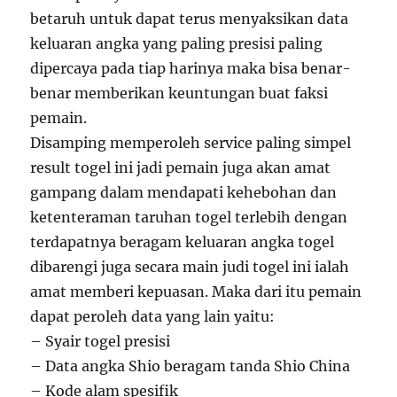
betaruh untuk dapat terus menyaksikan data
keluaran angka yang paling presisi paling
dipercaya pada tiap harinya maka bisa benar-
benar memberikan keuntungan buat faksi
pemain.
Disamping memperoleh service paling simpel
result togel ini jadi pemain juga akan amat
gampang dalam mendapati kehebohan dan
ketenteraman taruhan togel terlebih dengan
terdapatnya beragam keluaran angka togel
dibarengi juga secara main judi togel ini ialah
amat memberi kepuasan. Maka dari itu pemain
dapat peroleh data yang lain yaitu:
– Syair togel presisi
– Data angka Shio beragam tanda Shio China
– Kode alam spesifik