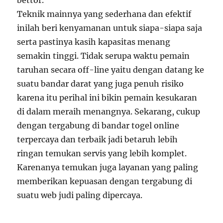
bettor.
Teknik mainnya yang sederhana dan efektif
inilah beri kenyamanan untuk siapa-siapa saja
serta pastinya kasih kapasitas menang
semakin tinggi. Tidak serupa waktu pemain
taruhan secara off-line yaitu dengan datang ke
suatu bandar darat yang juga penuh risiko
karena itu perihal ini bikin pemain kesukaran
di dalam meraih menangnya. Sekarang, cukup
dengan tergabung di bandar togel online
terpercaya dan terbaik jadi betaruh lebih
ringan temukan servis yang lebih komplet.
Karenanya temukan juga layanan yang paling
memberikan kepuasan dengan tergabung di
suatu web judi paling dipercaya.