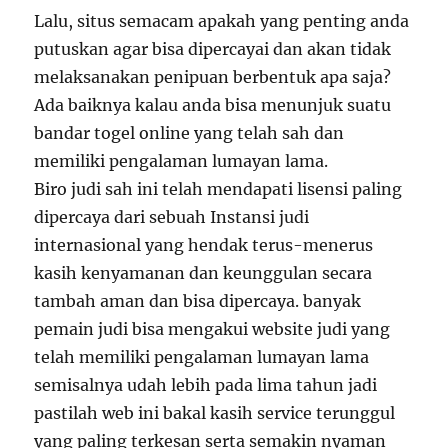
Lalu, situs semacam apakah yang penting anda
putuskan agar bisa dipercayai dan akan tidak
melaksanakan penipuan berbentuk apa saja?
Ada baiknya kalau anda bisa menunjuk suatu
bandar togel online yang telah sah dan
memiliki pengalaman lumayan lama.
Biro judi sah ini telah mendapati lisensi paling
dipercaya dari sebuah Instansi judi
internasional yang hendak terus-menerus
kasih kenyamanan dan keunggulan secara
tambah aman dan bisa dipercaya. banyak
pemain judi bisa mengakui website judi yang
telah memiliki pengalaman lumayan lama
semisalnya udah lebih pada lima tahun jadi
pastilah web ini bakal kasih service terunggul
yang paling terkesan serta semakin nyaman