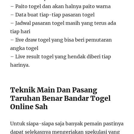
– Paito togel dan akan halnya paito warna
– Data buat tiap-tiap pasaran togel
– Jadwal pasaran togel masih yang terus ada
tiap hari
– Iive draw togel yang bisa beri pemutaran
angka togel
– Live result togel yang hendak diberi tiap
harinya.
Teknik Main Dan Pasang
Taruhan Benar Bandar Togel
Online Sah
Untuk siapa-siapa saja banyak pemain pastinya
dapat selekasnya mengerjakan spekulasi yang