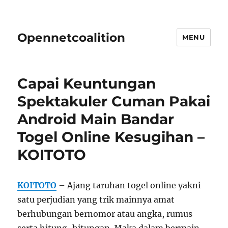
Opennetcoalition
MENU
Capai Keuntungan
Spektakuler Cuman Pakai
Android Main Bandar
Togel Online Kesugihan –
KOITOTO
KOITOTO
– Ajang taruhan togel online yakni
satu perjudian yang trik mainnya amat
berhubungan bernomor atau angka, rumus