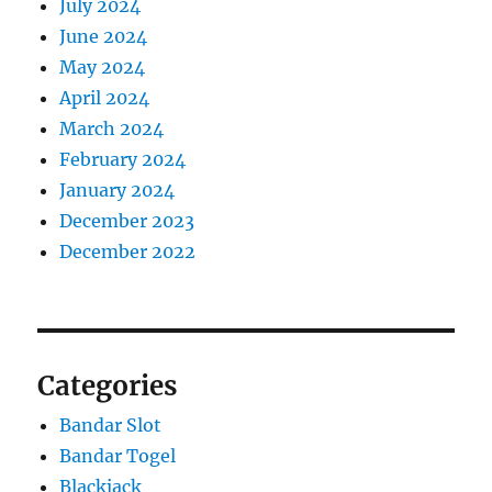
July 2024
June 2024
May 2024
April 2024
March 2024
February 2024
January 2024
December 2023
December 2022
Categories
Bandar Slot
Bandar Togel
Blackjack