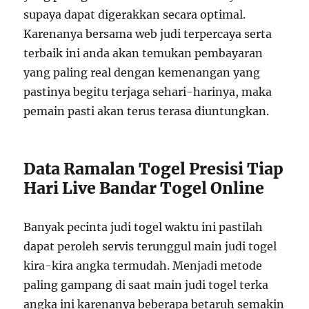
supaya dapat digerakkan secara optimal.
Karenanya bersama web judi terpercaya serta
terbaik ini anda akan temukan pembayaran
yang paling real dengan kemenangan yang
pastinya begitu terjaga sehari-harinya, maka
pemain pasti akan terus terasa diuntungkan.
Data Ramalan Togel Presisi Tiap
Hari Live Bandar Togel Online
Banyak pecinta judi togel waktu ini pastilah
dapat peroleh servis terunggul main judi togel
kira-kira angka termudah. Menjadi metode
paling gampang di saat main judi togel terka
angka ini karenanya beberapa betaruh semakin