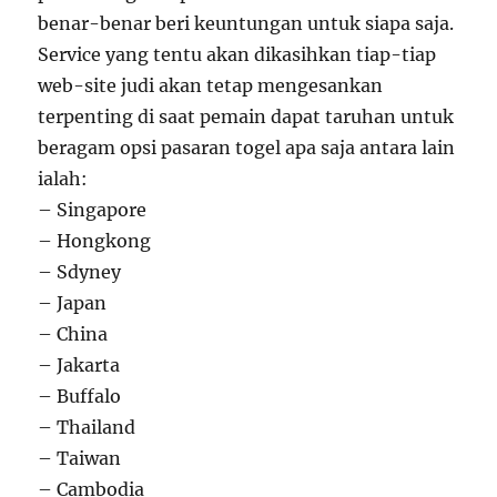
benar-benar beri keuntungan untuk siapa saja.
Service yang tentu akan dikasihkan tiap-tiap
web-site judi akan tetap mengesankan
terpenting di saat pemain dapat taruhan untuk
beragam opsi pasaran togel apa saja antara lain
ialah:
– Singapore
– Hongkong
– Sdyney
– Japan
– China
– Jakarta
– Buffalo
– Thailand
– Taiwan
– Cambodia