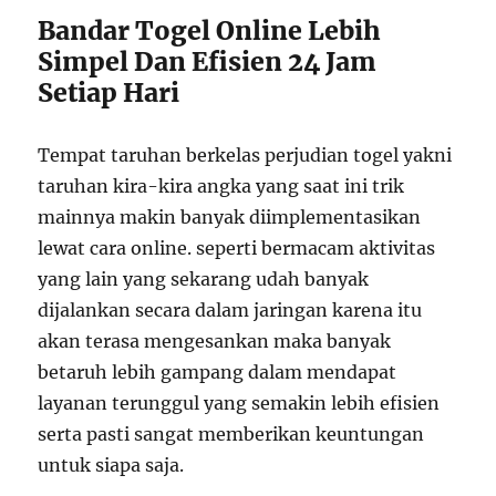
Bandar Togel Online Lebih
Simpel Dan Efisien 24 Jam
Setiap Hari
Tempat taruhan berkelas perjudian togel yakni
taruhan kira-kira angka yang saat ini trik
mainnya makin banyak diimplementasikan
lewat cara online. seperti bermacam aktivitas
yang lain yang sekarang udah banyak
dijalankan secara dalam jaringan karena itu
akan terasa mengesankan maka banyak
betaruh lebih gampang dalam mendapat
layanan terunggul yang semakin lebih efisien
serta pasti sangat memberikan keuntungan
untuk siapa saja.