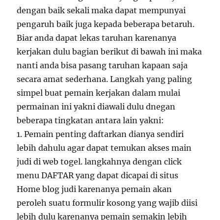
dengan baik sekali maka dapat mempunyai
pengaruh baik juga kepada beberapa betaruh.
Biar anda dapat lekas taruhan karenanya
kerjakan dulu bagian berikut di bawah ini maka
nanti anda bisa pasang taruhan kapaan saja
secara amat sederhana. Langkah yang paling
simpel buat pemain kerjakan dalam mulai
permainan ini yakni diawali dulu dnegan
beberapa tingkatan antara lain yakni:
1. Pemain penting daftarkan dianya sendiri
lebih dahulu agar dapat temukan akses main
judi di web togel. langkahnya dengan click
menu DAFTAR yang dapat dicapai di situs
Home blog judi karenanya pemain akan
peroleh suatu formulir kosong yang wajib diisi
lebih dulu karenanya pemain semakin lebih