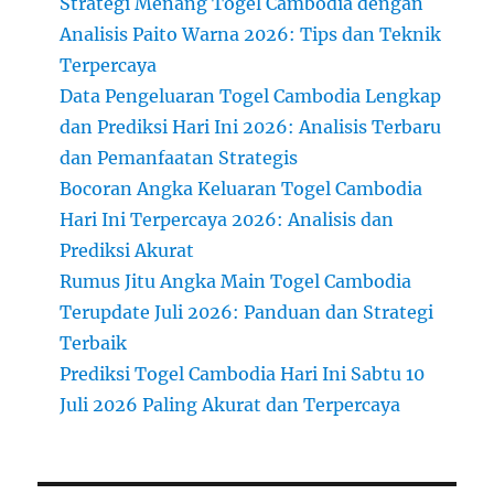
Strategi Menang Togel Cambodia dengan
Analisis Paito Warna 2026: Tips dan Teknik
Terpercaya
Data Pengeluaran Togel Cambodia Lengkap
dan Prediksi Hari Ini 2026: Analisis Terbaru
dan Pemanfaatan Strategis
Bocoran Angka Keluaran Togel Cambodia
Hari Ini Terpercaya 2026: Analisis dan
Prediksi Akurat
Rumus Jitu Angka Main Togel Cambodia
Terupdate Juli 2026: Panduan dan Strategi
Terbaik
Prediksi Togel Cambodia Hari Ini Sabtu 10
Juli 2026 Paling Akurat dan Terpercaya