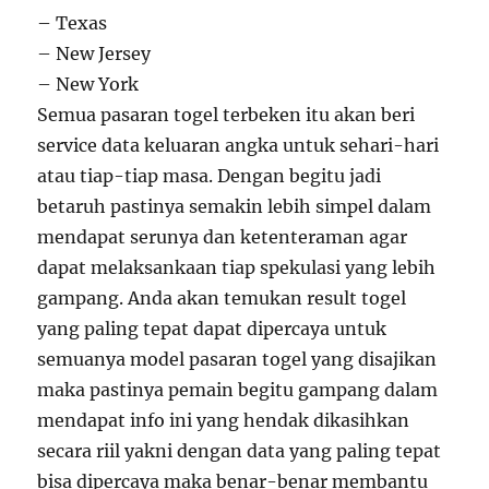
– Texas
– New Jersey
– New York
Semua pasaran togel terbeken itu akan beri
service data keluaran angka untuk sehari-hari
atau tiap-tiap masa. Dengan begitu jadi
betaruh pastinya semakin lebih simpel dalam
mendapat serunya dan ketenteraman agar
dapat melaksankaan tiap spekulasi yang lebih
gampang. Anda akan temukan result togel
yang paling tepat dapat dipercaya untuk
semuanya model pasaran togel yang disajikan
maka pastinya pemain begitu gampang dalam
mendapat info ini yang hendak dikasihkan
secara riil yakni dengan data yang paling tepat
bisa dipercaya maka benar-benar membantu