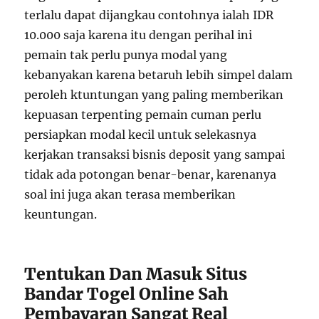
terlalu dapat dijangkau contohnya ialah IDR
10.000 saja karena itu dengan perihal ini
pemain tak perlu punya modal yang
kebanyakan karena betaruh lebih simpel dalam
peroleh ktuntungan yang paling memberikan
kepuasan terpenting pemain cuman perlu
persiapkan modal kecil untuk selekasnya
kerjakan transaksi bisnis deposit yang sampai
tidak ada potongan benar-benar, karenanya
soal ini juga akan terasa memberikan
keuntungan.
Tentukan Dan Masuk Situs
Bandar Togel Online Sah
Pembayaran Sangat Real