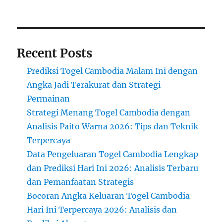
Recent Posts
Prediksi Togel Cambodia Malam Ini dengan
Angka Jadi Terakurat dan Strategi
Permainan
Strategi Menang Togel Cambodia dengan
Analisis Paito Warna 2026: Tips dan Teknik
Terpercaya
Data Pengeluaran Togel Cambodia Lengkap
dan Prediksi Hari Ini 2026: Analisis Terbaru
dan Pemanfaatan Strategis
Bocoran Angka Keluaran Togel Cambodia
Hari Ini Terpercaya 2026: Analisis dan