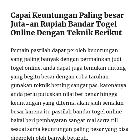
Capai Keuntungan Paling besar
Juta-an Rupiah Bandar Togel
Online Dengan Teknik Berikut
Pemain pastilah dapat peroleh keuntungan
yang paling banyak dengan permainkan judi
togel online. anda dapat juga temukan untung
yang begitu besar dengan coba taruhan
gunakan teknik betting sangat pas. karenanya
anda perlu putuskan nilai bet benar hingga
keuntungan yang diterma akan jauh semakin
besar karena itu pastilah bandar togel online
bakal beri pembayaran sangat real serta riil
sesuai sama keuntungan paling besar yang bisa
diperoleh oleh banyak betaruh.