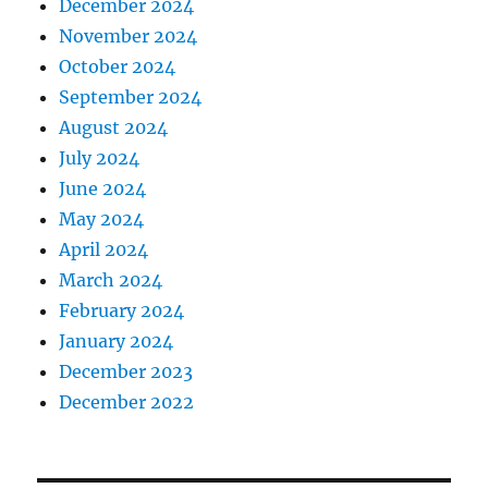
December 2024
November 2024
October 2024
September 2024
August 2024
July 2024
June 2024
May 2024
April 2024
March 2024
February 2024
January 2024
December 2023
December 2022