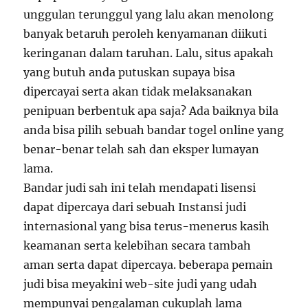
unggulan terunggul yang lalu akan menolong
banyak betaruh peroleh kenyamanan diikuti
keringanan dalam taruhan. Lalu, situs apakah
yang butuh anda putuskan supaya bisa
dipercayai serta akan tidak melaksanakan
penipuan berbentuk apa saja? Ada baiknya bila
anda bisa pilih sebuah bandar togel online yang
benar-benar telah sah dan eksper lumayan
lama.
Bandar judi sah ini telah mendapati lisensi
dapat dipercaya dari sebuah Instansi judi
internasional yang bisa terus-menerus kasih
keamanan serta kelebihan secara tambah
aman serta dapat dipercaya. beberapa pemain
judi bisa meyakini web-site judi yang udah
mempunyai pengalaman cukuplah lama