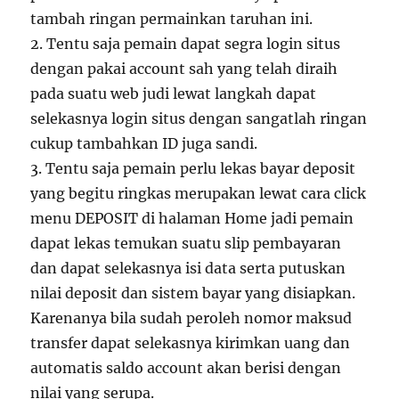
tambah ringan permainkan taruhan ini.
2. Tentu saja pemain dapat segra login situs
dengan pakai account sah yang telah diraih
pada suatu web judi lewat langkah dapat
selekasnya login situs dengan sangatlah ringan
cukup tambahkan ID juga sandi.
3. Tentu saja pemain perlu lekas bayar deposit
yang begitu ringkas merupakan lewat cara click
menu DEPOSIT di halaman Home jadi pemain
dapat lekas temukan suatu slip pembayaran
dan dapat selekasnya isi data serta putuskan
nilai deposit dan sistem bayar yang disiapkan.
Karenanya bila sudah peroleh nomor maksud
transfer dapat selekasnya kirimkan uang dan
automatis saldo account akan berisi dengan
nilai yang serupa.