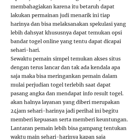
membahagiakan karena itu betaruh dapat
lakukan permainan judi menarik ini tiap
harinya dan bisa melaksanakan spekulasi yang
lebih dahsyat khususnya dapat temukan opsi
bandar togel online yang tentu dapat dicapai
sehari-hari.
Sewaktu pemain simpel temukan akses situs
dengan terus lancar dan tak ada kendala apa
saja maka bisa meringankan pemain dalam
mulai perjudian togel terlebih saat dapat
pasang angka dan mendapat info result togel.
akan halnya layanan yang diberi merupakan
24jam sehari-harinya jadi perihal ini begitu
memberi kepuasan serta memberi keuntungan.
Lantaran pemain lebih bisa gampang tentukan
waktu main sehari-harinya kapan saja