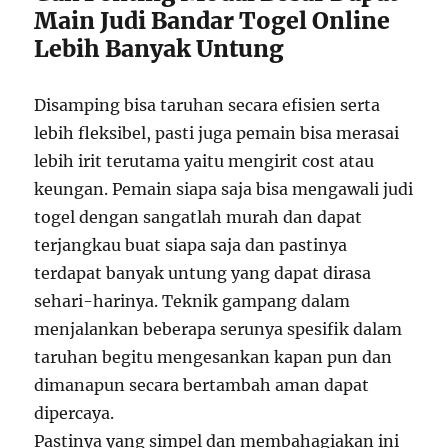
Main Judi Bandar Togel Online
Lebih Banyak Untung
Disamping bisa taruhan secara efisien serta
lebih fleksibel, pasti juga pemain bisa merasai
lebih irit terutama yaitu mengirit cost atau
keungan. Pemain siapa saja bisa mengawali judi
togel dengan sangatlah murah dan dapat
terjangkau buat siapa saja dan pastinya
terdapat banyak untung yang dapat dirasa
sehari-harinya. Teknik gampang dalam
menjalankan beberapa serunya spesifik dalam
taruhan begitu mengesankan kapan pun dan
dimanapun secara bertambah aman dapat
dipercaya.
Pastinya yang simpel dan membahagiakan ini