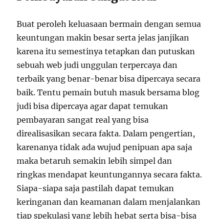
Buat peroleh keluasaan bermain dengan semua
keuntungan makin besar serta jelas janjikan
karena itu semestinya tetapkan dan putuskan
sebuah web judi unggulan terpercaya dan
terbaik yang benar-benar bisa dipercaya secara
baik. Tentu pemain butuh masuk bersama blog
judi bisa dipercaya agar dapat temukan
pembayaran sangat real yang bisa
direalisasikan secara fakta. Dalam pengertian,
karenanya tidak ada wujud penipuan apa saja
maka betaruh semakin lebih simpel dan
ringkas mendapat keuntungannya secara fakta.
Siapa-siapa saja pastilah dapat temukan
keringanan dan keamanan dalam menjalankan
tiap spekulasi yang lebih hebat serta bisa-bisa