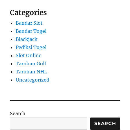
Categories
Bandar Slot
Bandar Togel
Blackjack
Pediksi Togel
Slot Online
Taruhan Golf
Taruhan NHL
Uncategorized
Search
SEARCH