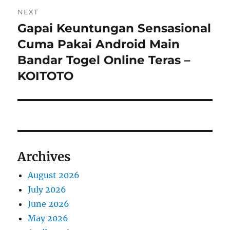
NEXT
Gapai Keuntungan Sensasional
Next
post:
Cuma Pakai Android Main
Bandar Togel Online Teras –
KOITOTO
Archives
August 2026
July 2026
June 2026
May 2026