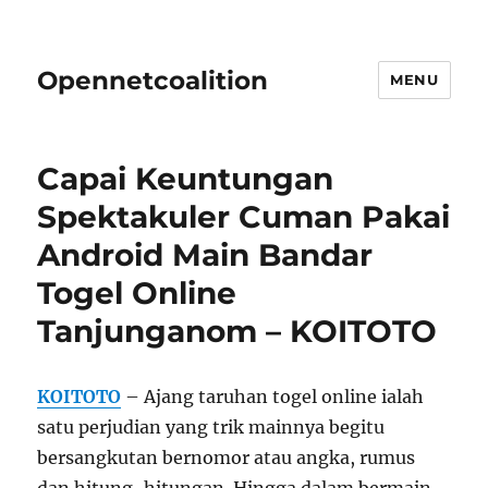
Opennetcoalition
MENU
Capai Keuntungan
Spektakuler Cuman Pakai
Android Main Bandar
Togel Online
Tanjunganom – KOITOTO
KOITOTO
– Ajang taruhan togel online ialah
satu perjudian yang trik mainnya begitu
bersangkutan bernomor atau angka, rumus