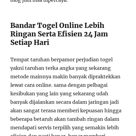
blog judi bisa dipercaya.
Bandar Togel Online Lebih
Ringan Serta Efisien 24 Jam
Setiap Hari
Tempat taruhan berpamor perjudian togel
yakni taruhan terka angka yang sekarang
metode mainnya makin banyak dipraktekkan
lewat cara online. sama dengan pelbagai
kesibukan yang lain yang sekarang udah
banyak dijalankan secara dalam jaringan jadi
akan sangat terasa memberi kepuasan hingga
beberapa betaruh akan tambah ringan dalam
mendapati servis terpilih yang semakin lebih