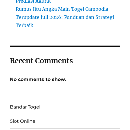
Prediksi Akurat
Rumus Jitu Angka Main Togel Cambodia
Terupdate Juli 2026: Panduan dan Strategi
Terbaik
Recent Comments
No comments to show.
Bandar Togel
Slot Online