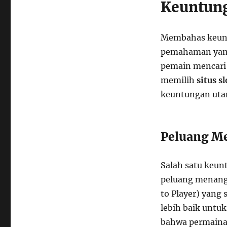
Keuntung
Membahas keun
pemahaman yang 
pemain mencar
memilih
situs s
keuntungan utam
Peluang Me
Salah satu keu
peluang menang
to Player) yang
lebih baik untu
bahwa permaina