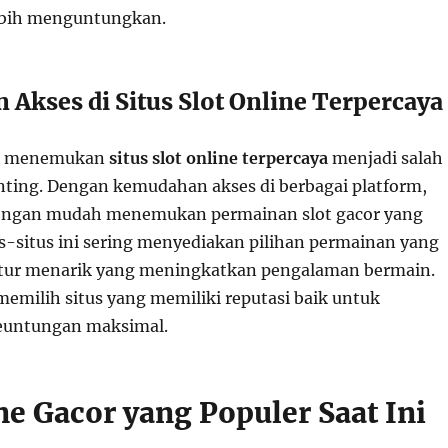
ebih menguntungkan.
Akses di Situs Slot Online Terpercaya
n, menemukan
situs slot online terpercaya
menjadi salah
nting. Dengan kemudahan akses di berbagai platform,
engan mudah menemukan permainan slot gacor yang
us-situs ini sering menyediakan pilihan permainan yang
fitur menarik yang meningkatkan pengalaman bermain.
memilih situs yang memiliki reputasi baik untuk
untungan maksimal.
ne Gacor yang Populer Saat Ini