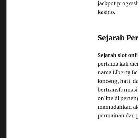
jackpot progres
kasino.
Sejarah Pe
Sejarah slot onl
pertama kali dic
nama Liberty Bel
lonceng, hati, 
bertransformasi
online di perten
memudahkan akse
permainan dan 