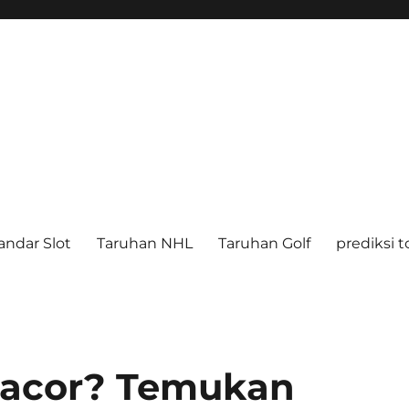
andar Slot
Taruhan NHL
Taruhan Golf
prediksi t
 Gacor? Temukan