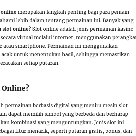
 online
merupakan langkah penting bagi para pemain
hami lebih dalam tentang permainan ini. Banyak yang
u slot online
? Slot online adalah jenis permainan kasino
secara virtual melalui internet, menggunakan perangka
er atau smartphone. Permainan ini menggunakan
 acak untuk menentukan hasil, sehingga memastikan
eracakan setiap putaran.
t Online?
ah permainan berbasis digital yang meniru mesin slot
main dapat memilih simbol yang berbeda dan berharap
an kombinasi yang menguntungkan. Jenis slot ini
agai fitur menarik, seperti putaran gratis, bonus, dan