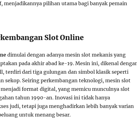
if, menjadikannya pilihan utama bagi banyak pemain
rkembangan Slot Online
ine
dimulai dengan adanya mesin slot mekanis yang
iptakan pada akhir abad ke-19. Mesin ini, dikenal denga
l, terdiri dari tiga gulungan dan simbol klasik seperti
dan sekop. Seiring perkembangan teknologi, mesin slot
 menjadi format digital, yang memicu munculnya slot
gahan tahun 1990-an. Inovasi ini tidak hanya
s judi, tetapi juga menghadirkan lebih banyak varian
peluang untuk menang besar.