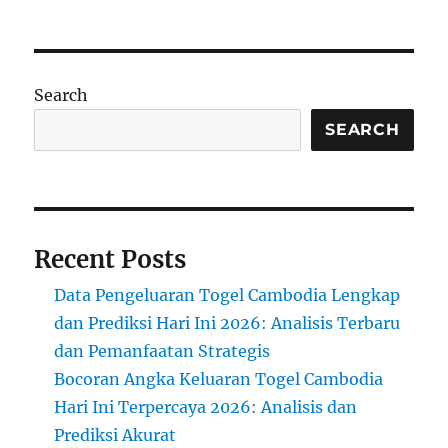
Search
SEARCH
Recent Posts
Data Pengeluaran Togel Cambodia Lengkap
dan Prediksi Hari Ini 2026: Analisis Terbaru
dan Pemanfaatan Strategis
Bocoran Angka Keluaran Togel Cambodia
Hari Ini Terpercaya 2026: Analisis dan
Prediksi Akurat