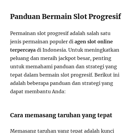
Panduan Bermain Slot Progresif
Permainan slot progresif adalah salah satu
jenis permainan populer di
agen slot online
terpercaya
di Indonesia. Untuk meningkatkan
peluang dan meraih jackpot besar, penting
untuk memahami panduan dan strategi yang
tepat dalam bermain slot progresif. Berikut ini
adalah beberapa panduan dan strategi yang
dapat membantu Anda:
Cara memasang taruhan yang tepat
Memasang taruhan yang tepat adalah kunci