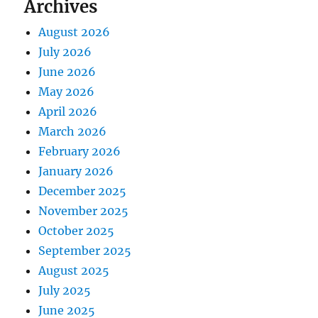
Archives
August 2026
July 2026
June 2026
May 2026
April 2026
March 2026
February 2026
January 2026
December 2025
November 2025
October 2025
September 2025
August 2025
July 2025
June 2025