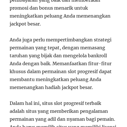
promosi dan bonus menarik untuk
meningkatkan peluang Anda memenangkan
jackpot besar.
Anda juga perlu mempertimbangkan strategi
permainan yang tepat, dengan memasang
taruhan yang bijak dan mengelola bankroll
Anda dengan baik. Memanfaatkan fitur-fitur
khusus dalam permainan slot progresif dapat
membantu meningkatkan peluang Anda
memenangkan hadiah jackpot besar.
Dalam hal ini, situs slot progresif terbaik
adalah situs yang memberikan pengalaman
permainan yang adil dan nyaman bagi pemain.
Anda harus memilih situs yang memiliki lisensi