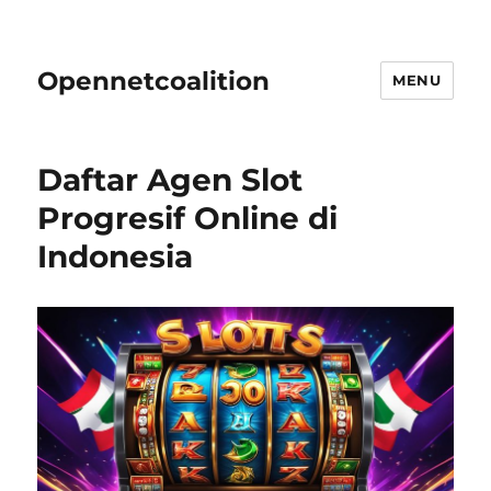
Opennetcoalition
MENU
Daftar Agen Slot
Progresif Online di
Indonesia