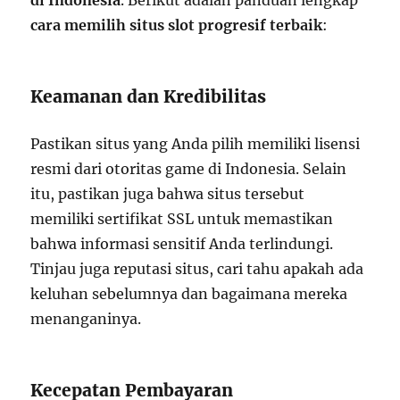
cara memilih situs slot progresif terbaik
:
Keamanan dan Kredibilitas
Pastikan situs yang Anda pilih memiliki lisensi
resmi dari otoritas game di Indonesia. Selain
itu, pastikan juga bahwa situs tersebut
memiliki sertifikat SSL untuk memastikan
bahwa informasi sensitif Anda terlindungi.
Tinjau juga reputasi situs, cari tahu apakah ada
keluhan sebelumnya dan bagaimana mereka
menanganinya.
Kecepatan Pembayaran