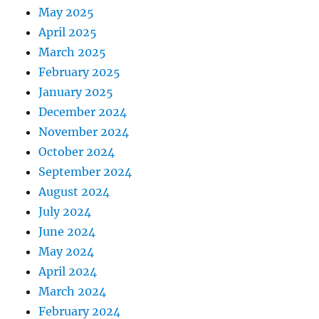
May 2025
April 2025
March 2025
February 2025
January 2025
December 2024
November 2024
October 2024
September 2024
August 2024
July 2024
June 2024
May 2024
April 2024
March 2024
February 2024