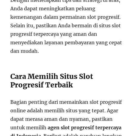
Anda dapat meningkatkan peluang
kemenangan dalam permainan slot progresif.
Selain itu, pastikan Anda bermain di situs slot
progresif terpercaya yang aman dan
menyediakan layanan pembayaran yang cepat
dan mudah.
Cara Memilih Situs Slot
Progresif Terbaik
Bagian penting dari memainkan slot progresif
online adalah memilih situs yang tepat. Agar
dapat merasa aman dan nyaman, pastikan
untuk memilih
agen slot progresif terpercaya
di Indonesia
. Berikut adalah panduan lengkap