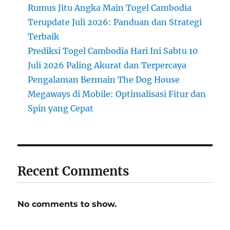
Rumus Jitu Angka Main Togel Cambodia
Terupdate Juli 2026: Panduan dan Strategi
Terbaik
Prediksi Togel Cambodia Hari Ini Sabtu 10
Juli 2026 Paling Akurat dan Terpercaya
Pengalaman Bermain The Dog House
Megaways di Mobile: Optimalisasi Fitur dan
Spin yang Cepat
Recent Comments
No comments to show.