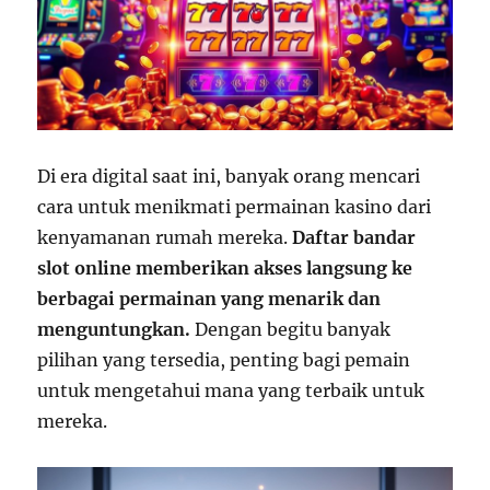
Di era digital saat ini, banyak orang mencari
cara untuk menikmati permainan kasino dari
kenyamanan rumah mereka.
Daftar bandar
slot online memberikan akses langsung ke
berbagai permainan yang menarik dan
menguntungkan.
Dengan begitu banyak
pilihan yang tersedia, penting bagi pemain
untuk mengetahui mana yang terbaik untuk
mereka.