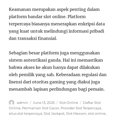
Keamanan merupakan aspek penting dalam
platform bandar slot online. Platform
terpercaya biasanya menerapkan enkripsi data
yang kuat untuk melindungi informasi pribadi
dan transaksi finansial.
Sebagian besar platform juga menggunakan
sistem autentikasi ganda. Hal ini memastikan
bahwa akses ke akun hanya dapat dilakukan
oleh pemilik yang sah. Keberadaan regulasi dan
lisensi dari otoritas gaming yang diakui juga
menambah lapisan perlindungan bagi pemain.
Author
Posted
Categories
Tags
admin
June 13, 2025
Slot Online
Daftar Slot
on
Online
,
Permainan Slot Gacor
,
Provider Slot Terpercaya
,
situs slot terpercaya
,
Slot Jackpot
,
Slot Maxwin
,
slot online
,