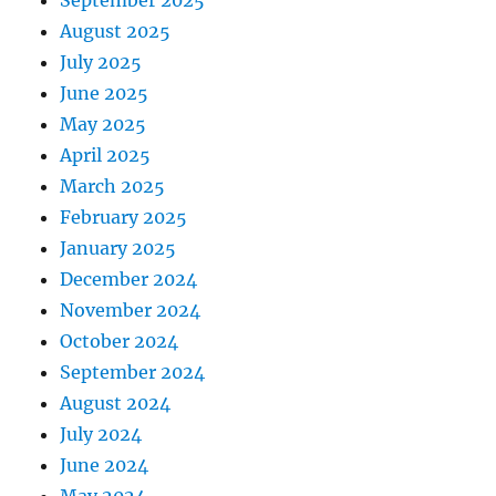
September 2025
August 2025
July 2025
June 2025
May 2025
April 2025
March 2025
February 2025
January 2025
December 2024
November 2024
October 2024
September 2024
August 2024
July 2024
June 2024