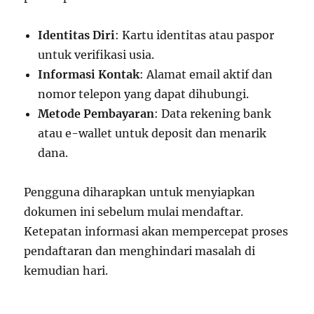
Identitas Diri
: Kartu identitas atau paspor
untuk verifikasi usia.
Informasi Kontak
: Alamat email aktif dan
nomor telepon yang dapat dihubungi.
Metode Pembayaran
: Data rekening bank
atau e-wallet untuk deposit dan menarik
dana.
Pengguna diharapkan untuk menyiapkan
dokumen ini sebelum mulai mendaftar.
Ketepatan informasi akan mempercepat proses
pendaftaran dan menghindari masalah di
kemudian hari.