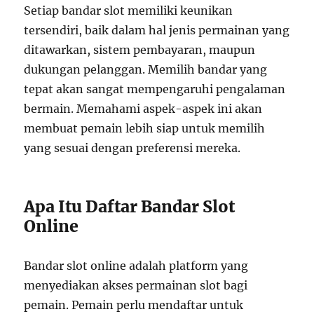
Setiap bandar slot memiliki keunikan
tersendiri, baik dalam hal jenis permainan yang
ditawarkan, sistem pembayaran, maupun
dukungan pelanggan. Memilih bandar yang
tepat akan sangat mempengaruhi pengalaman
bermain. Memahami aspek-aspek ini akan
membuat pemain lebih siap untuk memilih
yang sesuai dengan preferensi mereka.
Apa Itu Daftar Bandar Slot
Online
Bandar slot online adalah platform yang
menyediakan akses permainan slot bagi
pemain. Pemain perlu mendaftar untuk