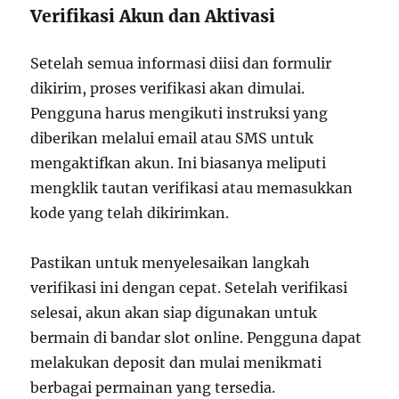
Verifikasi Akun dan Aktivasi
Setelah semua informasi diisi dan formulir
dikirim, proses verifikasi akan dimulai.
Pengguna harus mengikuti instruksi yang
diberikan melalui email atau SMS untuk
mengaktifkan akun. Ini biasanya meliputi
mengklik tautan verifikasi atau memasukkan
kode yang telah dikirimkan.
Pastikan untuk menyelesaikan langkah
verifikasi ini dengan cepat. Setelah verifikasi
selesai, akun akan siap digunakan untuk
bermain di bandar slot online. Pengguna dapat
melakukan deposit dan mulai menikmati
berbagai permainan yang tersedia.