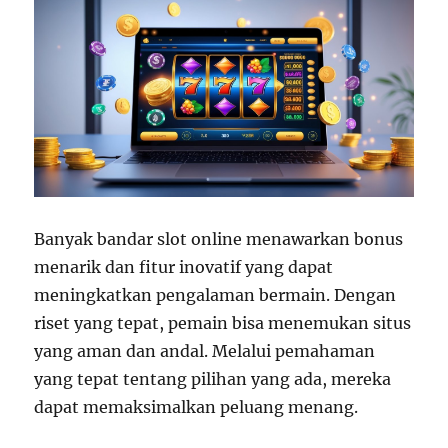
Banyak bandar slot online menawarkan bonus
menarik dan fitur inovatif yang dapat
meningkatkan pengalaman bermain. Dengan
riset yang tepat, pemain bisa menemukan situs
yang aman dan andal. Melalui pemahaman
yang tepat tentang pilihan yang ada, mereka
dapat memaksimalkan peluang menang.