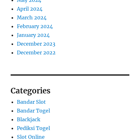
May 2024
April 2024
March 2024
February 2024
January 2024
December 2023
December 2022
Categories
Bandar Slot
Bandar Togel
Blackjack
Pediksi Togel
Slot Online