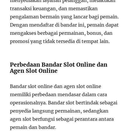
menyediakan layanan pelanggan, melakukan
transaksi keuangan, dan memastikan
pengalaman bermain yang lancar bagi pemain.
Dengan mendaftar di bandar ini, pemain dapat
mengakses berbagai permainan, bonus, dan
promosi yang tidak tersedia di tempat lain.
Perbedaan Bandar Slot Online dan
Agen Slot Online
Bandar slot online dan agen slot online
memiliki perbedaan mendasar dalam cara
operasionalnya. Bandar slot bertindak sebagai
penyedia langsung permainan, sedangkan
agen slot berfungsi sebagai perantara antara
pemain dan bandar.