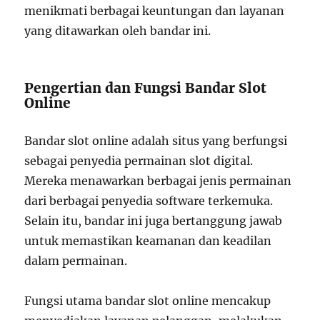
menikmati berbagai keuntungan dan layanan
yang ditawarkan oleh bandar ini.
Pengertian dan Fungsi Bandar Slot
Online
Bandar slot online adalah situs yang berfungsi
sebagai penyedia permainan slot digital.
Mereka menawarkan berbagai jenis permainan
dari berbagai penyedia software terkemuka.
Selain itu, bandar ini juga bertanggung jawab
untuk memastikan keamanan dan keadilan
dalam permainan.
Fungsi utama bandar slot online mencakup