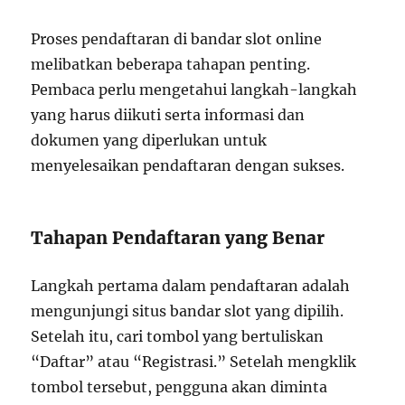
Proses pendaftaran di bandar slot online
melibatkan beberapa tahapan penting.
Pembaca perlu mengetahui langkah-langkah
yang harus diikuti serta informasi dan
dokumen yang diperlukan untuk
menyelesaikan pendaftaran dengan sukses.
Tahapan Pendaftaran yang Benar
Langkah pertama dalam pendaftaran adalah
mengunjungi situs bandar slot yang dipilih.
Setelah itu, cari tombol yang bertuliskan
“Daftar” atau “Registrasi.” Setelah mengklik
tombol tersebut, pengguna akan diminta