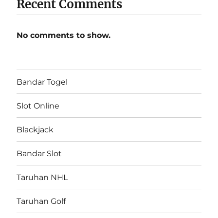
Recent Comments
No comments to show.
Bandar Togel
Slot Online
Blackjack
Bandar Slot
Taruhan NHL
Taruhan Golf