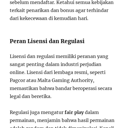
sebelum mendaftar. Ketahui semua kebijakan
terkait penarikan dan bonus agar terhindar
dari kekecewaan di kemudian hari.
Peran Lisensi dan Regulasi
Lisensi dan regulasi memiliki peranan yang
sangat penting dalam industri perjudian
online. Lisensi dari lembaga resmi, seperti
Pagcor atau Malta Gaming Authority,
memastikan bahwa bandar beroperasi secara
legal dan beretika.
Regulasi juga mengatur
fair play
dalam
permainan, menjamin bahwa hasil permainan