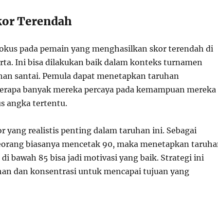
kor Terendah
fokus pada pemain yang menghasilkan skor terendah di
rta. Ini bisa dilakukan baik dalam konteks turnamen
an santai. Pemula dapat menetapkan taruhan
berapa banyak mereka percaya pada kemampuan mereka
 angka tertentu.
 yang realistis penting dalam taruhan ini. Sebagai
seorang biasanya mencetak 90, maka menetapkan taruh
i bawah 85 bisa jadi motivasi yang baik. Strategi ini
an dan konsentrasi untuk mencapai tujuan yang