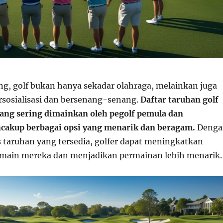
ng, golf bukan hanya sekadar olahraga, melainkan juga
rsosialisasi dan bersenang-senang.
Daftar taruhan golf
yang sering dimainkan oleh pegolf pemula dan
cakup berbagai opsi yang menarik dan beragam.
Denga
taruhan yang tersedia, golfer dapat meningkatkan
main mereka dan menjadikan permainan lebih menarik.