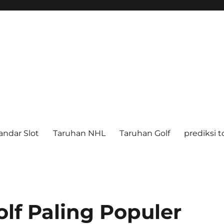
andar Slot
Taruhan NHL
Taruhan Golf
prediksi t
lf Paling Populer