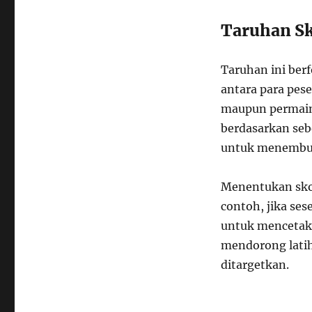
Taruhan S
Taruhan ini ber
antara para pese
maupun permain
berdasarkan se
untuk menembus
Menentukan skor
contoh, jika se
untuk mencetak d
mendorong latih
ditargetkan.