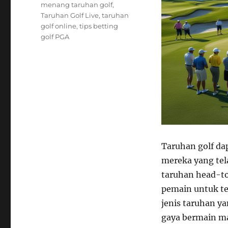
menang taruhan golf
,
Taruhan Golf Live
,
taruhan
golf online
,
tips betting
golf PGA
Taruhan golf da
mereka yang tel
taruhan head-t
pemain untuk te
jenis taruhan y
gaya bermain m