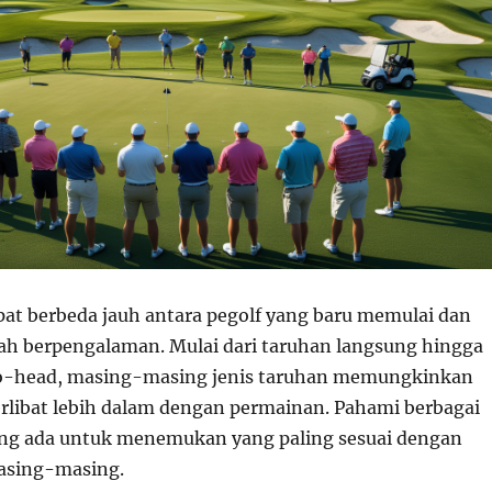
pat berbeda jauh antara pegolf yang baru memulai dan
ah berpengalaman. Mulai dari taruhan langsung hingga
o-head, masing-masing jenis taruhan memungkinkan
rlibat lebih dalam dengan permainan. Pahami berbagai
ang ada untuk menemukan yang paling sesuai dengan
asing-masing.