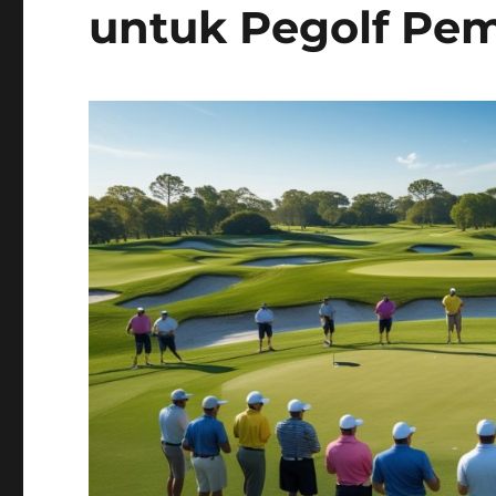
untuk Pegolf Pem