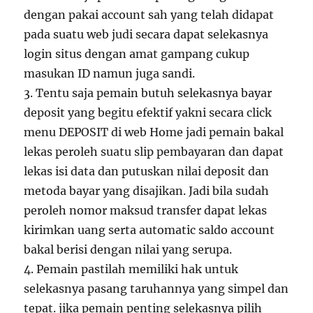
dengan pakai account sah yang telah didapat
pada suatu web judi secara dapat selekasnya
login situs dengan amat gampang cukup
masukan ID namun juga sandi.
3. Tentu saja pemain butuh selekasnya bayar
deposit yang begitu efektif yakni secara click
menu DEPOSIT di web Home jadi pemain bakal
lekas peroleh suatu slip pembayaran dan dapat
lekas isi data dan putuskan nilai deposit dan
metoda bayar yang disajikan. Jadi bila sudah
peroleh nomor maksud transfer dapat lekas
kirimkan uang serta automatic saldo account
bakal berisi dengan nilai yang serupa.
4. Pemain pastilah memiliki hak untuk
selekasnya pasang taruhannya yang simpel dan
tepat. jika pemain penting selekasnya pilih