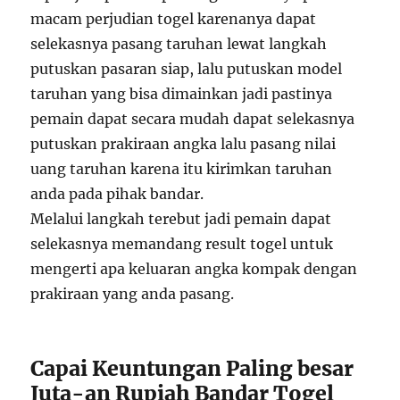
macam perjudian togel karenanya dapat
selekasnya pasang taruhan lewat langkah
putuskan pasaran siap, lalu putuskan model
taruhan yang bisa dimainkan jadi pastinya
pemain dapat secara mudah dapat selekasnya
putuskan prakiraan angka lalu pasang nilai
uang taruhan karena itu kirimkan taruhan
anda pada pihak bandar.
Melalui langkah terebut jadi pemain dapat
selekasnya memandang result togel untuk
mengerti apa keluaran angka kompak dengan
prakiraan yang anda pasang.
Capai Keuntungan Paling besar
Juta-an Rupiah Bandar Togel