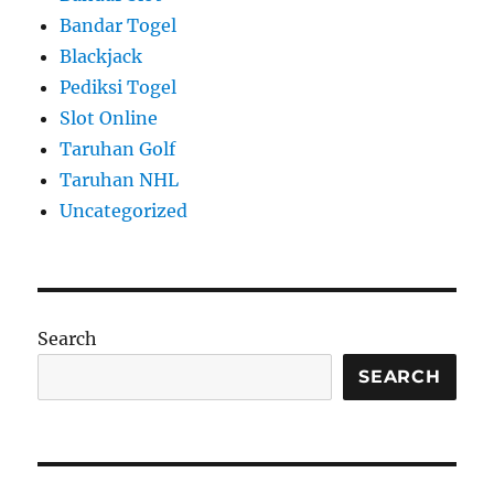
Bandar Togel
Blackjack
Pediksi Togel
Slot Online
Taruhan Golf
Taruhan NHL
Uncategorized
Search
SEARCH