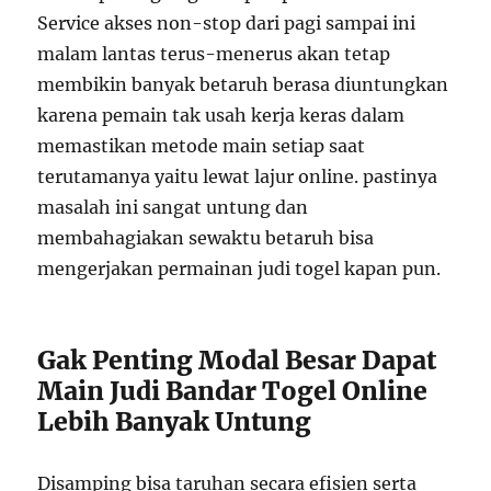
Service akses non-stop dari pagi sampai ini
malam lantas terus-menerus akan tetap
membikin banyak betaruh berasa diuntungkan
karena pemain tak usah kerja keras dalam
memastikan metode main setiap saat
terutamanya yaitu lewat lajur online. pastinya
masalah ini sangat untung dan
membahagiakan sewaktu betaruh bisa
mengerjakan permainan judi togel kapan pun.
Gak Penting Modal Besar Dapat
Main Judi Bandar Togel Online
Lebih Banyak Untung
Disamping bisa taruhan secara efisien serta