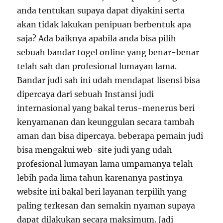
anda tentukan supaya dapat diyakini serta
akan tidak lakukan penipuan berbentuk apa
saja? Ada baiknya apabila anda bisa pilih
sebuah bandar togel online yang benar-benar
telah sah dan profesional lumayan lama.
Bandar judi sah ini udah mendapat lisensi bisa
dipercaya dari sebuah Instansi judi
internasional yang bakal terus-menerus beri
kenyamanan dan keunggulan secara tambah
aman dan bisa dipercaya. beberapa pemain judi
bisa mengakui web-site judi yang udah
profesional lumayan lama umpamanya telah
lebih pada lima tahun karenanya pastinya
website ini bakal beri layanan terpilih yang
paling terkesan dan semakin nyaman supaya
dapat dilakukan secara maksimum. Jadi