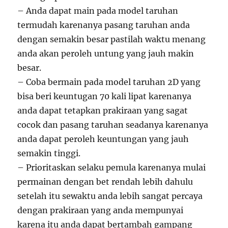
– Anda dapat main pada model taruhan
termudah karenanya pasang taruhan anda
dengan semakin besar pastilah waktu menang
anda akan peroleh untung yang jauh makin
besar.
– Coba bermain pada model taruhan 2D yang
bisa beri keuntugan 70 kali lipat karenanya
anda dapat tetapkan prakiraan yang sagat
cocok dan pasang taruhan seadanya karenanya
anda dapat peroleh keuntungan yang jauh
semakin tinggi.
– Prioritaskan selaku pemula karenanya mulai
permainan dengan bet rendah lebih dahulu
setelah itu sewaktu anda lebih sangat percaya
dengan prakiraan yang anda mempunyai
karena itu anda dapat bertambah gampang