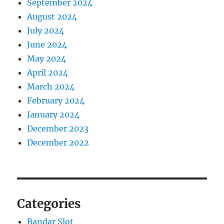
September 2024
August 2024
July 2024
June 2024
May 2024
April 2024
March 2024
February 2024
January 2024
December 2023
December 2022
Categories
Bandar Slot