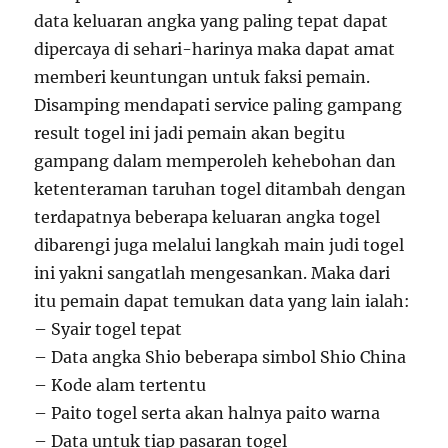
data keluaran angka yang paling tepat dapat
dipercaya di sehari-harinya maka dapat amat
memberi keuntungan untuk faksi pemain.
Disamping mendapati service paling gampang
result togel ini jadi pemain akan begitu
gampang dalam memperoleh kehebohan dan
ketenteraman taruhan togel ditambah dengan
terdapatnya beberapa keluaran angka togel
dibarengi juga melalui langkah main judi togel
ini yakni sangatlah mengesankan. Maka dari
itu pemain dapat temukan data yang lain ialah:
– Syair togel tepat
– Data angka Shio beberapa simbol Shio China
– Kode alam tertentu
– Paito togel serta akan halnya paito warna
– Data untuk tiap pasaran togel