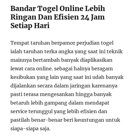
Bandar Togel Online Lebih
Ringan Dan Efisien 24 Jam
Setiap Hari
Tempat taruhan berpamor perjudian togel
ialah taruhan terka angka yang saat ini teknik
mainnya bertambah banyak diaplikasikan
lewat cara online. sebagai halnya beragam
kesibukan yang lain yang saat ini udah banyak
dijalankan secara dalam jaringan karenanya
pasti terasa mengesankan hingga banyak
betaruh lebih gampang dalam mendapat
service terunggul yang lebih efisien dan
pastilah benar-benar beri keuntungan untuk
siapa-siapa saja.