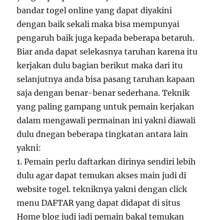
bandar togel online yang dapat diyakini
dengan baik sekali maka bisa mempunyai
pengaruh baik juga kepada beberapa betaruh.
Biar anda dapat selekasnya taruhan karena itu
kerjakan dulu bagian berikut maka dari itu
selanjutnya anda bisa pasang taruhan kapaan
saja dengan benar-benar sederhana. Teknik
yang paling gampang untuk pemain kerjakan
dalam mengawali permainan ini yakni diawali
dulu dnegan beberapa tingkatan antara lain
yakni:
1. Pemain perlu daftarkan dirinya sendiri lebih
dulu agar dapat temukan akses main judi di
website togel. tekniknya yakni dengan click
menu DAFTAR yang dapat didapat di situs
Home blog judi jadi pemain bakal temukan