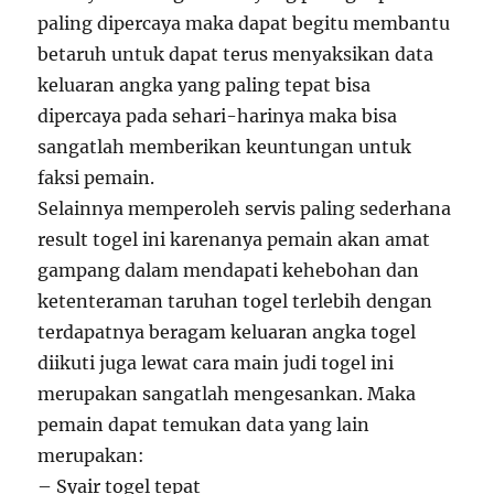
paling dipercaya maka dapat begitu membantu
betaruh untuk dapat terus menyaksikan data
keluaran angka yang paling tepat bisa
dipercaya pada sehari-harinya maka bisa
sangatlah memberikan keuntungan untuk
faksi pemain.
Selainnya memperoleh servis paling sederhana
result togel ini karenanya pemain akan amat
gampang dalam mendapati kehebohan dan
ketenteraman taruhan togel terlebih dengan
terdapatnya beragam keluaran angka togel
diikuti juga lewat cara main judi togel ini
merupakan sangatlah mengesankan. Maka
pemain dapat temukan data yang lain
merupakan:
– Syair togel tepat