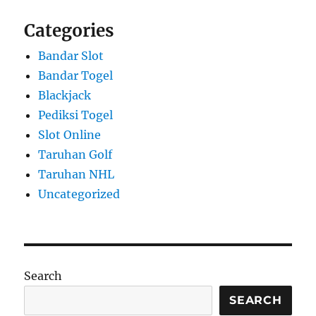
Categories
Bandar Slot
Bandar Togel
Blackjack
Pediksi Togel
Slot Online
Taruhan Golf
Taruhan NHL
Uncategorized
Search
SEARCH