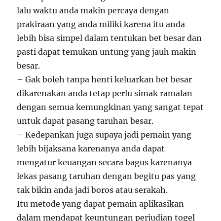
lalu waktu anda makin percaya dengan
prakiraan yang anda miliki karena itu anda
lebih bisa simpel dalam tentukan bet besar dan
pasti dapat temukan untung yang jauh makin
besar.
– Gak boleh tanpa henti keluarkan bet besar
dikarenakan anda tetap perlu simak ramalan
dengan semua kemungkinan yang sangat tepat
untuk dapat pasang taruhan besar.
– Kedepankan juga supaya jadi pemain yang
lebih bijaksana karenanya anda dapat
mengatur keuangan secara bagus karenanya
lekas pasang taruhan dengan begitu pas yang
tak bikin anda jadi boros atau serakah.
Itu metode yang dapat pemain aplikasikan
dalam mendapat keuntungan perjudian togel