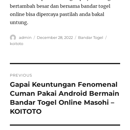
bertambah besar dan bersama bandar togel
online bisa dipercaya pastilah anda bakal
untung.
Author
Posted
Categories
Tags
admin
December 28, 2022
Bandar Togel
on
koitoto
Post
PREVIOUS
navigation
Gapai Keuntungan Fenomenal
Previous
post:
Cuman Pakai Android Bermain
Bandar Togel Online Masohi –
KOITOTO