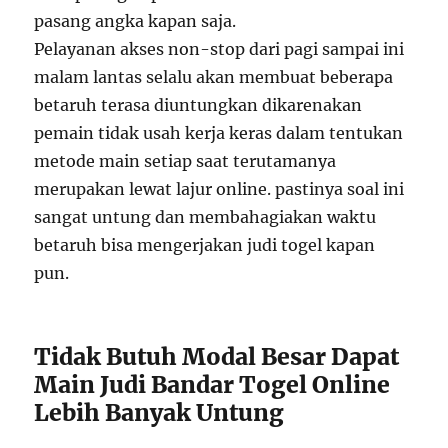
pasang angka kapan saja.
Pelayanan akses non-stop dari pagi sampai ini
malam lantas selalu akan membuat beberapa
betaruh terasa diuntungkan dikarenakan
pemain tidak usah kerja keras dalam tentukan
metode main setiap saat terutamanya
merupakan lewat lajur online. pastinya soal ini
sangat untung dan membahagiakan waktu
betaruh bisa mengerjakan judi togel kapan
pun.
Tidak Butuh Modal Besar Dapat
Main Judi Bandar Togel Online
Lebih Banyak Untung