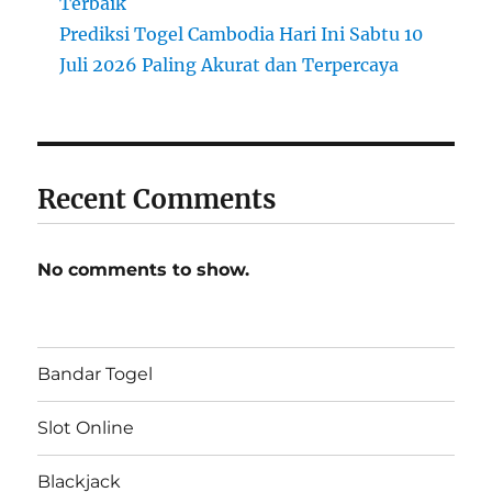
Terbaik
Prediksi Togel Cambodia Hari Ini Sabtu 10
Juli 2026 Paling Akurat dan Terpercaya
Recent Comments
No comments to show.
Bandar Togel
Slot Online
Blackjack