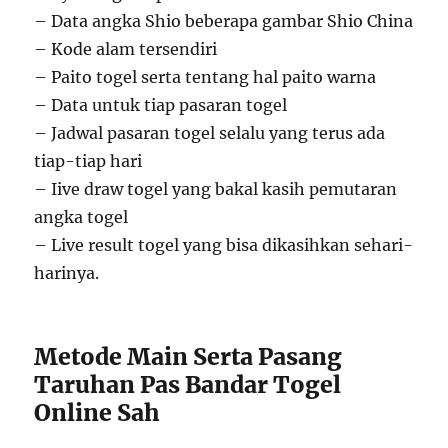
– Data angka Shio beberapa gambar Shio China
– Kode alam tersendiri
– Paito togel serta tentang hal paito warna
– Data untuk tiap pasaran togel
– Jadwal pasaran togel selalu yang terus ada
tiap-tiap hari
– Iive draw togel yang bakal kasih pemutaran
angka togel
– Live result togel yang bisa dikasihkan sehari-
harinya.
Metode Main Serta Pasang
Taruhan Pas Bandar Togel
Online Sah