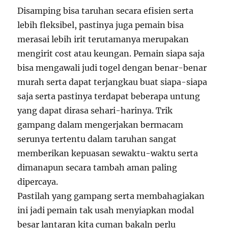
Disamping bisa taruhan secara efisien serta
lebih fleksibel, pastinya juga pemain bisa
merasai lebih irit terutamanya merupakan
mengirit cost atau keungan. Pemain siapa saja
bisa mengawali judi togel dengan benar-benar
murah serta dapat terjangkau buat siapa-siapa
saja serta pastinya terdapat beberapa untung
yang dapat dirasa sehari-harinya. Trik
gampang dalam mengerjakan bermacam
serunya tertentu dalam taruhan sangat
memberikan kepuasan sewaktu-waktu serta
dimanapun secara tambah aman paling
dipercaya.
Pastilah yang gampang serta membahagiakan
ini jadi pemain tak usah menyiapkan modal
besar lantaran kita cuman bakaln perlu