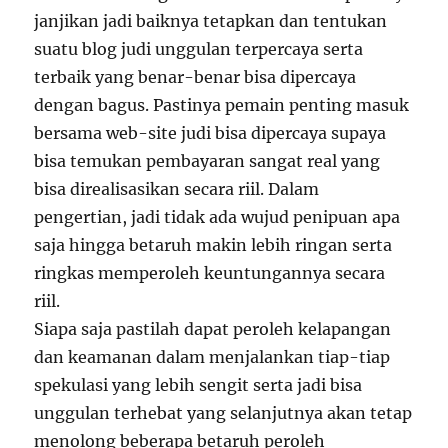
janjikan jadi baiknya tetapkan dan tentukan
suatu blog judi unggulan terpercaya serta
terbaik yang benar-benar bisa dipercaya
dengan bagus. Pastinya pemain penting masuk
bersama web-site judi bisa dipercaya supaya
bisa temukan pembayaran sangat real yang
bisa direalisasikan secara riil. Dalam
pengertian, jadi tidak ada wujud penipuan apa
saja hingga betaruh makin lebih ringan serta
ringkas memperoleh keuntungannya secara
riil.
Siapa saja pastilah dapat peroleh kelapangan
dan keamanan dalam menjalankan tiap-tiap
spekulasi yang lebih sengit serta jadi bisa
unggulan terhebat yang selanjutnya akan tetap
menolong beberapa betaruh peroleh