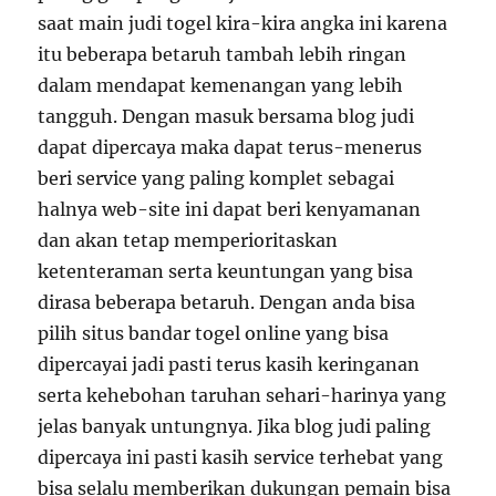
saat main judi togel kira-kira angka ini karena
itu beberapa betaruh tambah lebih ringan
dalam mendapat kemenangan yang lebih
tangguh. Dengan masuk bersama blog judi
dapat dipercaya maka dapat terus-menerus
beri service yang paling komplet sebagai
halnya web-site ini dapat beri kenyamanan
dan akan tetap memperioritaskan
ketenteraman serta keuntungan yang bisa
dirasa beberapa betaruh. Dengan anda bisa
pilih situs bandar togel online yang bisa
dipercayai jadi pasti terus kasih keringanan
serta kehebohan taruhan sehari-harinya yang
jelas banyak untungnya. Jika blog judi paling
dipercaya ini pasti kasih service terhebat yang
bisa selalu memberikan dukungan pemain bisa