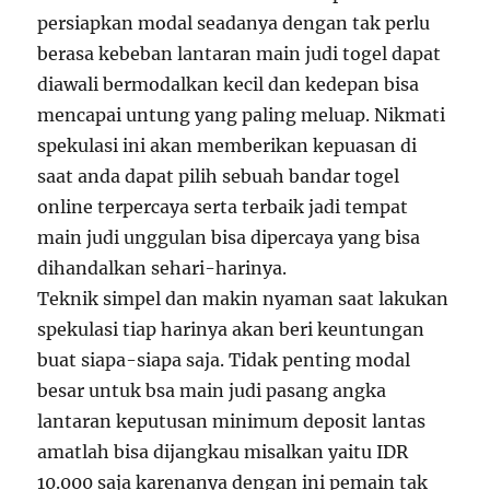
persiapkan modal seadanya dengan tak perlu
berasa kebeban lantaran main judi togel dapat
diawali bermodalkan kecil dan kedepan bisa
mencapai untung yang paling meluap. Nikmati
spekulasi ini akan memberikan kepuasan di
saat anda dapat pilih sebuah bandar togel
online terpercaya serta terbaik jadi tempat
main judi unggulan bisa dipercaya yang bisa
dihandalkan sehari-harinya.
Teknik simpel dan makin nyaman saat lakukan
spekulasi tiap harinya akan beri keuntungan
buat siapa-siapa saja. Tidak penting modal
besar untuk bsa main judi pasang angka
lantaran keputusan minimum deposit lantas
amatlah bisa dijangkau misalkan yaitu IDR
10.000 saja karenanya dengan ini pemain tak