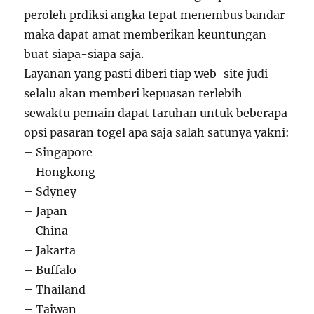
peroleh prdiksi angka tepat menembus bandar
maka dapat amat memberikan keuntungan
buat siapa-siapa saja.
Layanan yang pasti diberi tiap web-site judi
selalu akan memberi kepuasan terlebih
sewaktu pemain dapat taruhan untuk beberapa
opsi pasaran togel apa saja salah satunya yakni:
– Singapore
– Hongkong
– Sdyney
– Japan
– China
– Jakarta
– Buffalo
– Thailand
– Taiwan