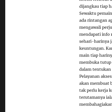
dijangkau tiap ha
Sewaktu pemain r
ada rintangan 
mengawali perju
mendapati info r
sehari-harinya j
keuntungan. Ka
main tiap harin
membuka tutup 
dalam tentukan 
Pelayanan akses 
akan membuat b
tak perlu kerja
terutamanya iala
membahagiakan s