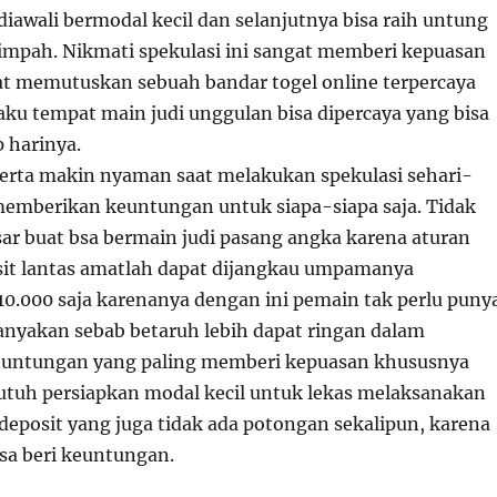
 diawali bermodal kecil dan selanjutnya bisa raih untung
limpah. Nikmati spekulasi ini sangat memberi kepuasan
t memutuskan sebuah bandar togel online terpercaya
laku tempat main judi unggulan bisa dipercaya yang bisa
 harinya.
erta makin nyaman saat melakukan spekulasi sehari-
memberikan keuntungan untuk siapa-siapa saja. Tidak
ar buat bsa bermain judi pasang angka karena aturan
sit lantas amatlah dapat dijangkau umpamanya
0.000 saja karenanya dengan ini pemain tak perlu puny
nyakan sebab betaruh lebih dapat ringan dalam
untungan yang paling memberi kepuasan khususnya
tuh persiapkan modal kecil untuk lekas melaksanakan
 deposit yang juga tidak ada potongan sekalipun, karena
rasa beri keuntungan.