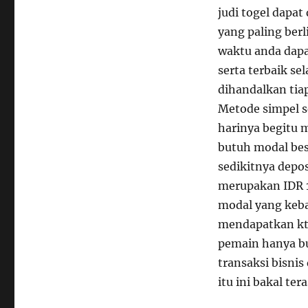
judi togel dapat
yang paling ber
waktu anda dapa
serta terbaik se
dihandalkan tiap
Metode simpel s
harinya begitu 
butuh modal bes
sedikitnya depo
merupakan IDR 1
modal yang keba
mendapatkan kt
pemain hanya bu
transaksi bisnis
itu ini bakal te