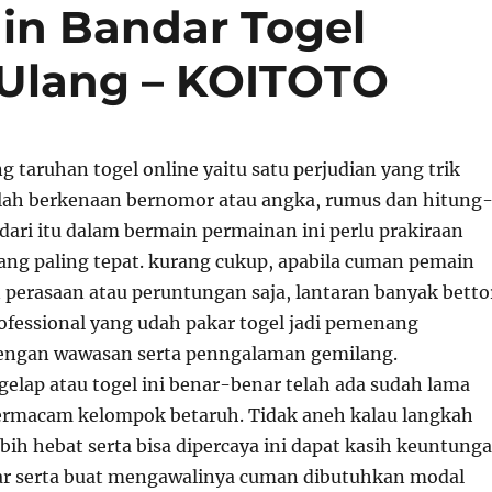
in Bandar Togel
Ulang – KOITOTO
g taruhan togel online yaitu satu perjudian yang trik
lah berkenaan bernomor atau angka, rumus dan hitung
dari itu dalam bermain permainan ini perlu prakiraan
yang paling tepat. kurang cukup, apabila cuman pemain
erasaan atau peruntungan saja, lantaran banyak betto
rofessional yang udah pakar togel jadi pemenang
dengan wawasan serta penngalaman gemilang.
gelap atau togel ini benar-benar telah ada sudah lama
ermacam kelompok betaruh. Tidak aneh kalau langkah
bih hebat serta bisa dipercaya ini dapat kasih keuntung
ar serta buat mengawalinya cuman dibutuhkan modal