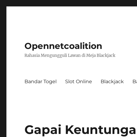
Opennetcoalition
Rahasia Mengungguli Lawan di Meja Blackjack
Bandar Togel
Slot Online
Blackjack
B
Gapai Keuntung