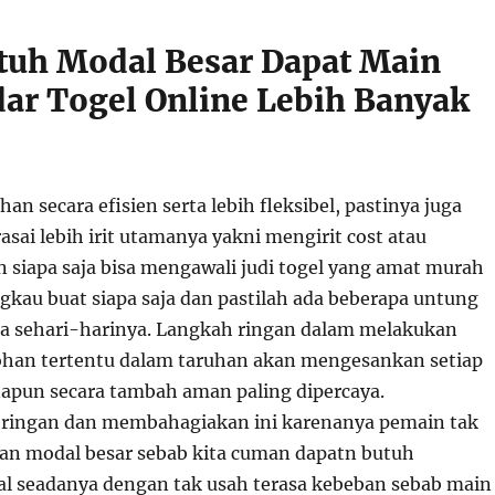
tuh Modal Besar Dapat Main
dar Togel Online Lebih Banyak
han secara efisien serta lebih fleksibel, pastinya juga
sai lebih irit utamanya yakni mengirit cost atau
 siapa saja bisa mengawali judi togel yang amat murah
gkau buat siapa saja dan pastilah ada beberapa untung
sa sehari-harinya. Langkah ringan dalam melakukan
han tertentu dalam taruhan akan mengesankan setiap
napun secara tambah aman paling dipercaya.
 ringan dan membahagiakan ini karenanya pemain tak
n modal besar sebab kita cuman dapatn butuh
l seadanya dengan tak usah terasa kebeban sebab main