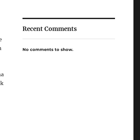
Recent Comments
e
n
No comments to show.
na
uk