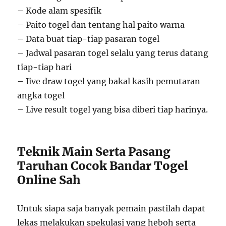
– Kode alam spesifik
– Paito togel dan tentang hal paito warna
– Data buat tiap-tiap pasaran togel
– Jadwal pasaran togel selalu yang terus datang
tiap-tiap hari
– Iive draw togel yang bakal kasih pemutaran
angka togel
– Live result togel yang bisa diberi tiap harinya.
Teknik Main Serta Pasang
Taruhan Cocok Bandar Togel
Online Sah
Untuk siapa saja banyak pemain pastilah dapat
lekas melakukan spekulasi yang heboh serta