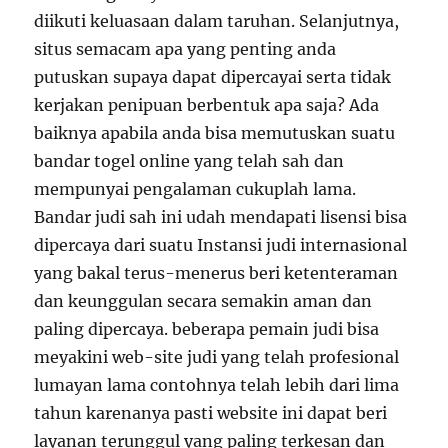
diikuti keluasaan dalam taruhan. Selanjutnya,
situs semacam apa yang penting anda
putuskan supaya dapat dipercayai serta tidak
kerjakan penipuan berbentuk apa saja? Ada
baiknya apabila anda bisa memutuskan suatu
bandar togel online yang telah sah dan
mempunyai pengalaman cukuplah lama.
Bandar judi sah ini udah mendapati lisensi bisa
dipercaya dari suatu Instansi judi internasional
yang bakal terus-menerus beri ketenteraman
dan keunggulan secara semakin aman dan
paling dipercaya. beberapa pemain judi bisa
meyakini web-site judi yang telah profesional
lumayan lama contohnya telah lebih dari lima
tahun karenanya pasti website ini dapat beri
layanan terunggul yang paling terkesan dan