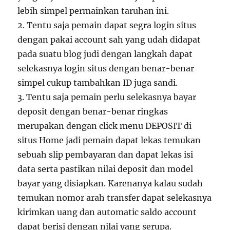
lebih simpel permainkan taruhan ini.
2. Tentu saja pemain dapat segra login situs
dengan pakai account sah yang udah didapat
pada suatu blog judi dengan langkah dapat
selekasnya login situs dengan benar-benar
simpel cukup tambahkan ID juga sandi.
3. Tentu saja pemain perlu selekasnya bayar
deposit dengan benar-benar ringkas
merupakan dengan click menu DEPOSIT di
situs Home jadi pemain dapat lekas temukan
sebuah slip pembayaran dan dapat lekas isi
data serta pastikan nilai deposit dan model
bayar yang disiapkan. Karenanya kalau sudah
temukan nomor arah transfer dapat selekasnya
kirimkan uang dan automatic saldo account
dapat berisi dengan nilai yang serupa.