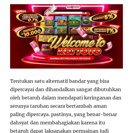
Tentukan satu alternatif bandar yang bisa
dipercayai dan dihandalkan sangat dibutuhkan
oleh betaruh dalam mendapati keringanan dan
serunya taruhan secara bertambah aman
paling dipercaya. pastinya, yang benar-benar
dahsyat dan membahagiakan karena itu
betaruh dapat laksanakan permainan judi