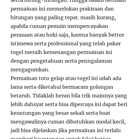
serta hitung-hitungan. Hingga dalam bermain
permainan ini memerlukan prakiraan dan
hitungan yang paling tepat. masih kurang,
apabila cuman pemain mempercayakan
perasaan atau hoki saja, karena banyak bettor
istimewa serta professional yang telah pakar
togel meraih kemenangan permainan ini
dengan pengetahuan serta penngalaman
mengagumkan.
Permainan toto gelap atau togel ini udah ada
lama serta diketahui bermacam golongan
betaruh. Tidaklah heran bila trik mainnya yang
lebih dahsyat serta bisa dipercaya ini dapat beri
keuntungan yang besar sekali serta buat
mengawalinya cuman dibutuhkan modal kecil,
jadi bisa dijelaskan jika permainan ini terlalu