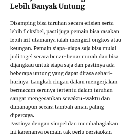
Lebih Banyak Untung
Disamping bisa taruhan secara efisien serta
lebih fleksibel, pasti juga pemain bisa rasakan
lebih irit utamanya ialah mengirit ongkos atau
keungan. Pemain siapa-siapa saja bisa mulai
judi togel secara benar-benar murah dan bisa
dijangkau untuk siapa saja dan pastinya ada
beberapa untung yang dapat dirasa sehari-
harinya. Langkah ringan dalam mengerjakan
bermacam serunya tertentu dalam taruhan
sangat mengesankan sewaktu-waktu dan
dimanapun secara tambah aman paling
dipercaya.
Pastinya dengan simpel dan membahagiakan
ini karenanya pemain tak perlu persiapkan