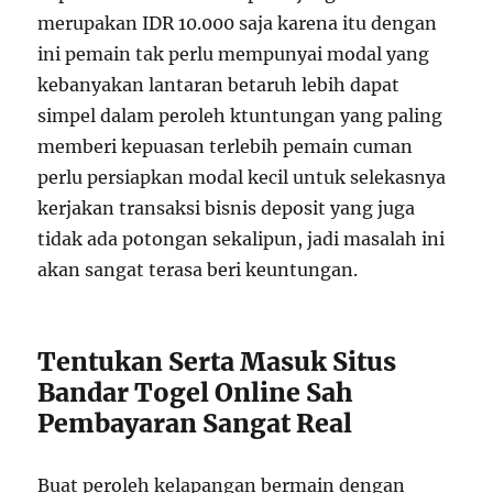
merupakan IDR 10.000 saja karena itu dengan
ini pemain tak perlu mempunyai modal yang
kebanyakan lantaran betaruh lebih dapat
simpel dalam peroleh ktuntungan yang paling
memberi kepuasan terlebih pemain cuman
perlu persiapkan modal kecil untuk selekasnya
kerjakan transaksi bisnis deposit yang juga
tidak ada potongan sekalipun, jadi masalah ini
akan sangat terasa beri keuntungan.
Tentukan Serta Masuk Situs
Bandar Togel Online Sah
Pembayaran Sangat Real
Buat peroleh kelapangan bermain dengan