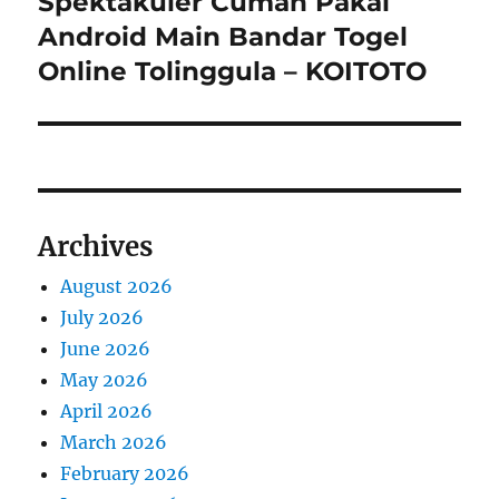
Spektakuler Cuman Pakai
Android Main Bandar Togel
Online Tolinggula – KOITOTO
Archives
August 2026
July 2026
June 2026
May 2026
April 2026
March 2026
February 2026