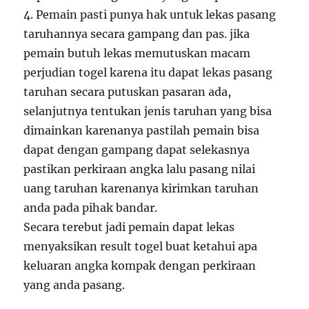
4. Pemain pasti punya hak untuk lekas pasang
taruhannya secara gampang dan pas. jika
pemain butuh lekas memutuskan macam
perjudian togel karena itu dapat lekas pasang
taruhan secara putuskan pasaran ada,
selanjutnya tentukan jenis taruhan yang bisa
dimainkan karenanya pastilah pemain bisa
dapat dengan gampang dapat selekasnya
pastikan perkiraan angka lalu pasang nilai
uang taruhan karenanya kirimkan taruhan
anda pada pihak bandar.
Secara terebut jadi pemain dapat lekas
menyaksikan result togel buat ketahui apa
keluaran angka kompak dengan perkiraan
yang anda pasang.