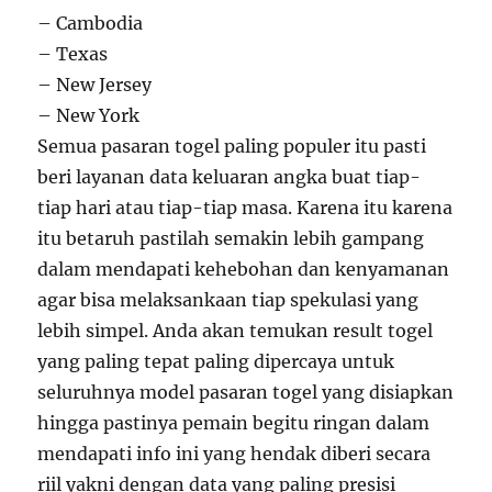
– Cambodia
– Texas
– New Jersey
– New York
Semua pasaran togel paling populer itu pasti
beri layanan data keluaran angka buat tiap-
tiap hari atau tiap-tiap masa. Karena itu karena
itu betaruh pastilah semakin lebih gampang
dalam mendapati kehebohan dan kenyamanan
agar bisa melaksankaan tiap spekulasi yang
lebih simpel. Anda akan temukan result togel
yang paling tepat paling dipercaya untuk
seluruhnya model pasaran togel yang disiapkan
hingga pastinya pemain begitu ringan dalam
mendapati info ini yang hendak diberi secara
riil yakni dengan data yang paling presisi