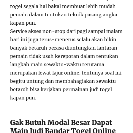
togel segala hal bakal membuat lebih mudah
pemain dalam tentukan teknik pasang angka
kapan pun.
Service akses non-stop dari pagi sampai malam
hari ini juga terus-menerus selalu akan bikin
banyak betaruh berasa diuntungkan lantaran
pemain tidak usah kerepotan dalam tentukan
langkah main sewaktu-waktu terutama
merupakan lewat lajur online. tentunya soal ini
begitu untung dan membahagiakan sewaktu
betaruh bisa kerjakan permainan judi togel
kapan pun.
Gak Butuh Modal Besar Dapat
Main Judi Bandar Togel Online