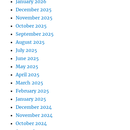
January 2026
December 2025
November 2025
October 2025
September 2025
August 2025
July 2025
June 2025
May 2025
April 2025
March 2025
February 2025
January 2025
December 2024
November 2024
October 2024