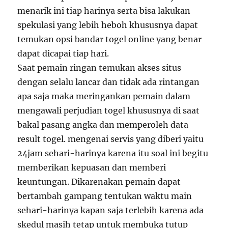
menarik ini tiap harinya serta bisa lakukan
spekulasi yang lebih heboh khususnya dapat
temukan opsi bandar togel online yang benar
dapat dicapai tiap hari.
Saat pemain ringan temukan akses situs
dengan selalu lancar dan tidak ada rintangan
apa saja maka meringankan pemain dalam
mengawali perjudian togel khususnya di saat
bakal pasang angka dan memperoleh data
result togel. mengenai servis yang diberi yaitu
24jam sehari-harinya karena itu soal ini begitu
memberikan kepuasan dan memberi
keuntungan. Dikarenakan pemain dapat
bertambah gampang tentukan waktu main
sehari-harinya kapan saja terlebih karena ada
skedul masih tetap untuk membuka tutup