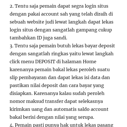
2. Tentu saja pemain dapat segra login situs
dengan pakai account sah yang telah diraih di
sebuah website judi lewat langkah dapat lekas
login situs dengan sangatlah gampang cukup
tambahkan ID juga sandi.
3. Tentu saja pemain butuh lekas bayar deposit
dengan sangatlah ringkas yaitu lewat langkah
click menu DEPOSIT di halaman Home
karenanya pemain bakal lekas peroleh suatu
slip pembayaran dan dapat lekas isi data dan
pastikan nilai deposit dan cara bayar yang
disiapkan. Karenanya kalau sudah peroleh
nomor maksud transfer dapat selekasnya
kirimkan uang dan automatis saldo account
bakal berisi dengan nilai yang serupa.
4. Pemain pasti punya hak untuk lekas pasang