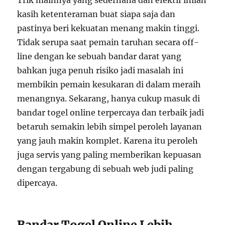
Trik mainnya yang sederhana dan efektif inilah
kasih ketenteraman buat siapa saja dan
pastinya beri kekuatan menang makin tinggi.
Tidak serupa saat pemain taruhan secara off-
line dengan ke sebuah bandar darat yang
bahkan juga penuh risiko jadi masalah ini
membikin pemain kesukaran di dalam meraih
menangnya. Sekarang, hanya cukup masuk di
bandar togel online terpercaya dan terbaik jadi
betaruh semakin lebih simpel peroleh layanan
yang jauh makin komplet. Karena itu peroleh
juga servis yang paling memberikan kepuasan
dengan tergabung di sebuah web judi paling
dipercaya.
Bandar Togel Online Lebih