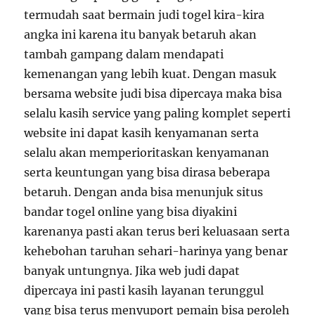
termudah saat bermain judi togel kira-kira
angka ini karena itu banyak betaruh akan
tambah gampang dalam mendapati
kemenangan yang lebih kuat. Dengan masuk
bersama website judi bisa dipercaya maka bisa
selalu kasih service yang paling komplet seperti
website ini dapat kasih kenyamanan serta
selalu akan memperioritaskan kenyamanan
serta keuntungan yang bisa dirasa beberapa
betaruh. Dengan anda bisa menunjuk situs
bandar togel online yang bisa diyakini
karenanya pasti akan terus beri keluasaan serta
kehebohan taruhan sehari-harinya yang benar
banyak untungnya. Jika web judi dapat
dipercaya ini pasti kasih layanan terunggul
yang bisa terus menyuport pemain bisa peroleh