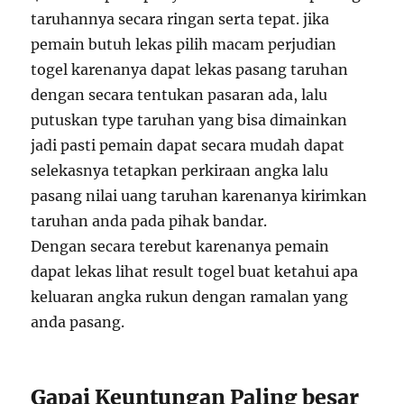
taruhannya secara ringan serta tepat. jika
pemain butuh lekas pilih macam perjudian
togel karenanya dapat lekas pasang taruhan
dengan secara tentukan pasaran ada, lalu
putuskan type taruhan yang bisa dimainkan
jadi pasti pemain dapat secara mudah dapat
selekasnya tetapkan perkiraan angka lalu
pasang nilai uang taruhan karenanya kirimkan
taruhan anda pada pihak bandar.
Dengan secara terebut karenanya pemain
dapat lekas lihat result togel buat ketahui apa
keluaran angka rukun dengan ramalan yang
anda pasang.
Gapai Keuntungan Paling besar