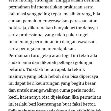
serta hitung-hitungan. Hingga dalam bermain
permainan ini memerlukan prakiraan serta
kalkulasi yang paling tepat. masih kurang, bila
cuman pemain memercayakan perasaan atau
hoki saja, dikarenakan banyak bettor dahsyat
serta professional yang udah pakar togel
memenangi permainan ini dengan wawasan
serta penngalaman menakjubkan.
Permainan toto gelap atau togel ini telah ada
sudah lama dan dikenali pelbagai golongan
betaruh. Tidaklah heran apabila teknik
mainnya yang lebih heboh dan bisa dipercaya
ini dapat beri keuntungan yang begitu besar
dan untuk mengawalinya cuma perlu modal
kecil, karenanya bisa dijelaskan jika permainan
ini terlalu beri keuntungan buat faksi bettor.