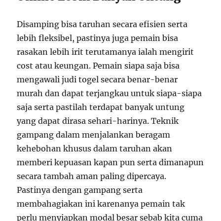
Disamping bisa taruhan secara efisien serta
lebih fleksibel, pastinya juga pemain bisa
rasakan lebih irit terutamanya ialah mengirit
cost atau keungan. Pemain siapa saja bisa
mengawali judi togel secara benar-benar
murah dan dapat terjangkau untuk siapa-siapa
saja serta pastilah terdapat banyak untung
yang dapat dirasa sehari-harinya. Teknik
gampang dalam menjalankan beragam
kehebohan khusus dalam taruhan akan
memberi kepuasan kapan pun serta dimanapun
secara tambah aman paling dipercaya.
Pastinya dengan gampang serta
membahagiakan ini karenanya pemain tak
perlu menyiapkan modal besar sebab kita cuma