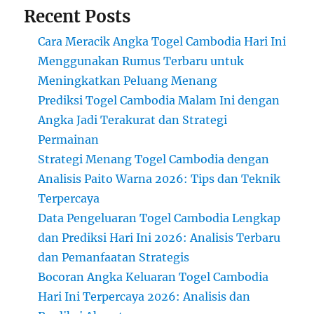
Recent Posts
Cara Meracik Angka Togel Cambodia Hari Ini
Menggunakan Rumus Terbaru untuk
Meningkatkan Peluang Menang
Prediksi Togel Cambodia Malam Ini dengan
Angka Jadi Terakurat dan Strategi
Permainan
Strategi Menang Togel Cambodia dengan
Analisis Paito Warna 2026: Tips dan Teknik
Terpercaya
Data Pengeluaran Togel Cambodia Lengkap
dan Prediksi Hari Ini 2026: Analisis Terbaru
dan Pemanfaatan Strategis
Bocoran Angka Keluaran Togel Cambodia
Hari Ini Terpercaya 2026: Analisis dan