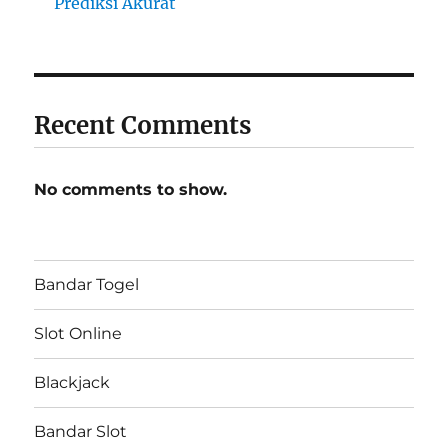
Prediksi Akurat
Recent Comments
No comments to show.
Bandar Togel
Slot Online
Blackjack
Bandar Slot