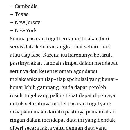
– Cambodia
– Texas
– New Jersey
– New York
Semua pasaran togel ternama itu akan beri
servis data keluaran angka buat sehari-hari
atau tiap fase. Karena itu karenanya betaruh
pastinya akan tambah simpel dalam mendapat
serunya dan ketenteraman agar dapat
melaksankaan tiap-tiap spekulasi yang benar-
benar lebih gampang. Anda dapat peroleh
result togel yang paling tepat dapat dipercaya
untuk seluruhnya model pasaran togel yang
disiapkan maka dari itu pastinya pemain akan
ringan dalam mendapat data ini yang hendak
diberi secara fakta yaitu dengan data yang