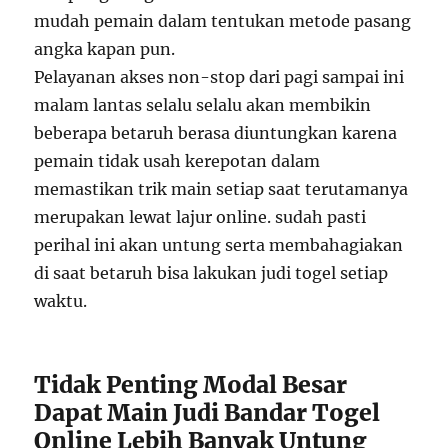
mudah pemain dalam tentukan metode pasang
angka kapan pun.
Pelayanan akses non-stop dari pagi sampai ini
malam lantas selalu selalu akan membikin
beberapa betaruh berasa diuntungkan karena
pemain tidak usah kerepotan dalam
memastikan trik main setiap saat terutamanya
merupakan lewat lajur online. sudah pasti
perihal ini akan untung serta membahagiakan
di saat betaruh bisa lakukan judi togel setiap
waktu.
Tidak Penting Modal Besar
Dapat Main Judi Bandar Togel
Online Lebih Banyak Untung