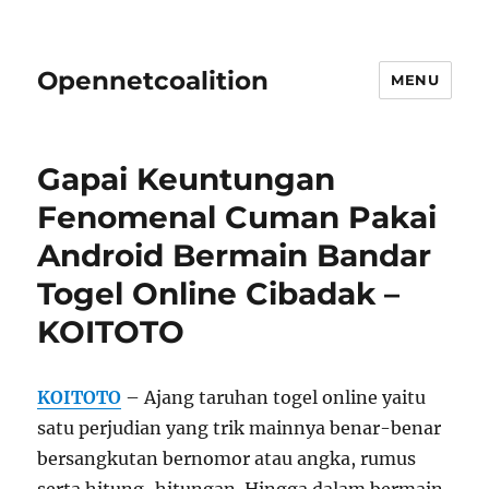
Opennetcoalition
MENU
Gapai Keuntungan
Fenomenal Cuman Pakai
Android Bermain Bandar
Togel Online Cibadak –
KOITOTO
KOITOTO
– Ajang taruhan togel online yaitu
satu perjudian yang trik mainnya benar-benar
bersangkutan bernomor atau angka, rumus