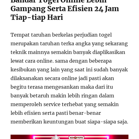
Gampang Serta Efisien 24 Jam
Tiap-tiap Hari
Tempat taruhan berkelas perjudian togel
merupakan taruhan terka angka yang sekarang
teknik mainnya semakin banyak diaplikasikan
lewat cara online. sama dengan beberapa
kesibukan yang lain yang saat ini sudah banyak
dilaksanakan secara online jadi pasti akan
begitu terasa mengesankan maka dari itu
banyak betaruh makin lebih ringan dalam
memperoleh service terhebat yang semakin
lebih efisien serta pasti benar-benar
memberikan keuntungan buat siapa-siapa saja.