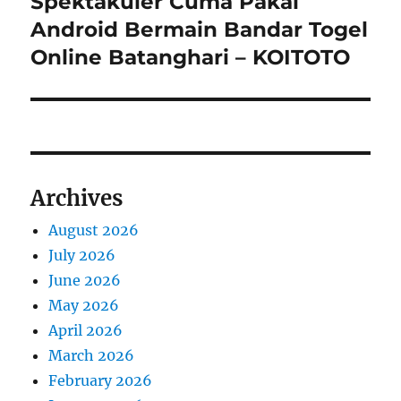
Spektakuler Cuma Pakai
Android Bermain Bandar Togel
Online Batanghari – KOITOTO
Archives
August 2026
July 2026
June 2026
May 2026
April 2026
March 2026
February 2026