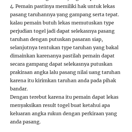
4. Pemain pastinya memiliki hak untuk lekas
pasang taruhannya yang gampang serta tepat.
kalau pemain butuh lekas memutuskan type
perjudian togel jadi dapat selekasnya pasang
taruhan dengan putuskan pasaran siap,
selanjutnya tentukan type taruhan yang bakal
dimainkan karenanya pastilah pemain dapat
secara gampang dapat selekasnya putuskan
prakiraan angka lalu pasang nilai uang taruhan
karena itu kirimkan taruhan anda pada pihak
bandar.
Dengan terebut karena itu pemain dapat lekas
menyaksikan result togel buat ketahui apa
keluaran angka rukun dengan perkiraan yang
anda pasang.