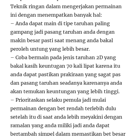
Teknik ringan dalam mengerjakan permainan
ini dengan menempatkan banyak hal:
– Anda dapat main di tipe taruhan paling
gampang jadi pasang taruhan anda dengan
makin besar pasti saat menang anda bakal
peroleh untung yang lebih besar.
– Coba bermain pada jenis taruhan 2D yang
bakal kasih keuntugan 70 kali lipat karena itu
anda dapat pastikan prakiraan yang sagat pas
dan pasang taruhan seadanya karenanya anda
akan temukan keuntungan yang lebih tinggi.
– Prioritaskan selaku pemula jadi mulai
permainan dengan bet rendah terlebih dulu
setelah itu di saat anda lebih meyakini dengan
ramalan yang anda miliki jadi anda dapat
bertambah simpel dalam memastikan bet besar