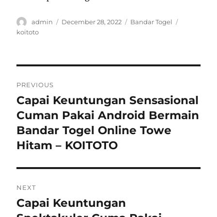
Author
Posted
Categories
Tags
admin
December 28, 2022
Bandar Togel
on
koitoto
Post
PREVIOUS
navigation
Capai Keuntungan Sensasional
Previous
post:
Cuman Pakai Android Bermain
Bandar Togel Online Towe
Hitam – KOITOTO
NEXT
Capai Keuntungan
Next
post: