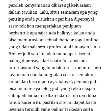
peroleh kenyamanan dibarengi keluasaan
dalam taruhan. Lalu, situs semacam apa yang
penting anda putuskan agar bisa dipercayai
serta tak kan mengerjakan penipuan
berbentuk apa saja? Ada baiknya kalau anda
bisa memutuskan sebuah bandar togel online
yang udah sah serta profesional lumayan lama.
Broker judi sah ini udah mendapat lisensi
paling dipercaya dari suatu Instansi judi
internasional yang hendak terus-menerus beri
keamanan dan keunggulan secara semakin
aman dan bisa dipercaya. banyak pemain judi
bisa memercayai blog judi yang telah eksper
cukuplah lama misalkan udah lebih dari lima
tahun karena itu pastilah site ini dapat kasih
layanan terpilih yang paling terkesan serta