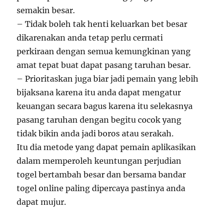
semakin besar.
– Tidak boleh tak henti keluarkan bet besar
dikarenakan anda tetap perlu cermati
perkiraan dengan semua kemungkinan yang
amat tepat buat dapat pasang taruhan besar.
– Prioritaskan juga biar jadi pemain yang lebih
bijaksana karena itu anda dapat mengatur
keuangan secara bagus karena itu selekasnya
pasang taruhan dengan begitu cocok yang
tidak bikin anda jadi boros atau serakah.
Itu dia metode yang dapat pemain aplikasikan
dalam memperoleh keuntungan perjudian
togel bertambah besar dan bersama bandar
togel online paling dipercaya pastinya anda
dapat mujur.