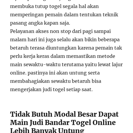
membuka tutup togel segala hal akan
memperingan pemain dalam tentukan teknik
pasang angka kapan saja.
Pelayanan akses non stop dari pagi sampai
malam hari ini juga selalu akan bikin beberapa
betaruh terasa diuntungkan karena pemain tak
perlu kerja keras dalam memastikan metode
main sewaktu-waktu terutama yaitu lewat lajur
online. pastinya ini akan untung serta
membahagiakan sewaktu betaruh bisa
mengerjakan judi togel setiap saat.
Tidak Butuh Modal Besar Dapat
Main Judi Bandar Togel Online
Lebih Banyak Untung