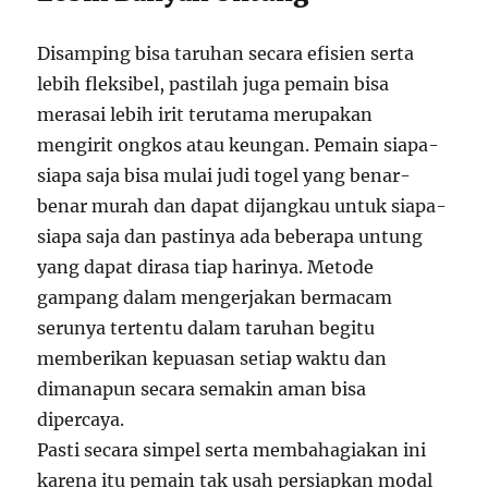
Disamping bisa taruhan secara efisien serta
lebih fleksibel, pastilah juga pemain bisa
merasai lebih irit terutama merupakan
mengirit ongkos atau keungan. Pemain siapa-
siapa saja bisa mulai judi togel yang benar-
benar murah dan dapat dijangkau untuk siapa-
siapa saja dan pastinya ada beberapa untung
yang dapat dirasa tiap harinya. Metode
gampang dalam mengerjakan bermacam
serunya tertentu dalam taruhan begitu
memberikan kepuasan setiap waktu dan
dimanapun secara semakin aman bisa
dipercaya.
Pasti secara simpel serta membahagiakan ini
karena itu pemain tak usah persiapkan modal