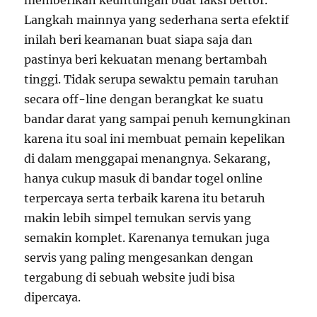
memberikan keuntungan buat faksi bettor.
Langkah mainnya yang sederhana serta efektif
inilah beri keamanan buat siapa saja dan
pastinya beri kekuatan menang bertambah
tinggi. Tidak serupa sewaktu pemain taruhan
secara off-line dengan berangkat ke suatu
bandar darat yang sampai penuh kemungkinan
karena itu soal ini membuat pemain kepelikan
di dalam menggapai menangnya. Sekarang,
hanya cukup masuk di bandar togel online
terpercaya serta terbaik karena itu betaruh
makin lebih simpel temukan servis yang
semakin komplet. Karenanya temukan juga
servis yang paling mengesankan dengan
tergabung di sebuah website judi bisa
dipercaya.