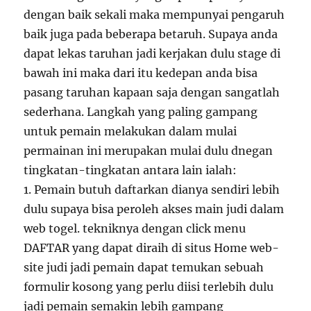
dengan baik sekali maka mempunyai pengaruh
baik juga pada beberapa betaruh. Supaya anda
dapat lekas taruhan jadi kerjakan dulu stage di
bawah ini maka dari itu kedepan anda bisa
pasang taruhan kapaan saja dengan sangatlah
sederhana. Langkah yang paling gampang
untuk pemain melakukan dalam mulai
permainan ini merupakan mulai dulu dnegan
tingkatan-tingkatan antara lain ialah:
1. Pemain butuh daftarkan dianya sendiri lebih
dulu supaya bisa peroleh akses main judi dalam
web togel. tekniknya dengan click menu
DAFTAR yang dapat diraih di situs Home web-
site judi jadi pemain dapat temukan sebuah
formulir kosong yang perlu diisi terlebih dulu
jadi pemain semakin lebih gampang