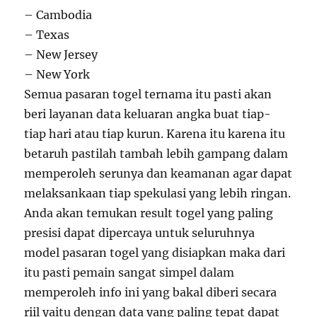
– Cambodia
– Texas
– New Jersey
– New York
Semua pasaran togel ternama itu pasti akan
beri layanan data keluaran angka buat tiap-
tiap hari atau tiap kurun. Karena itu karena itu
betaruh pastilah tambah lebih gampang dalam
memperoleh serunya dan keamanan agar dapat
melaksankaan tiap spekulasi yang lebih ringan.
Anda akan temukan result togel yang paling
presisi dapat dipercaya untuk seluruhnya
model pasaran togel yang disiapkan maka dari
itu pasti pemain sangat simpel dalam
memperoleh info ini yang bakal diberi secara
riil yaitu dengan data yang paling tepat dapat