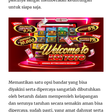
pastinya sangat memberikan keuntungan
untuk siapa saja.
Memastikan satu opsi bandar yang bisa
diyakini serta dipercaya sangatlah dibutuhkan
oleh betaruh dalam memperoleh kelapangan
dan serunya taruhan secara semakin aman bisa
dipercaya. sudah pasti, yang amat dahsyat serta