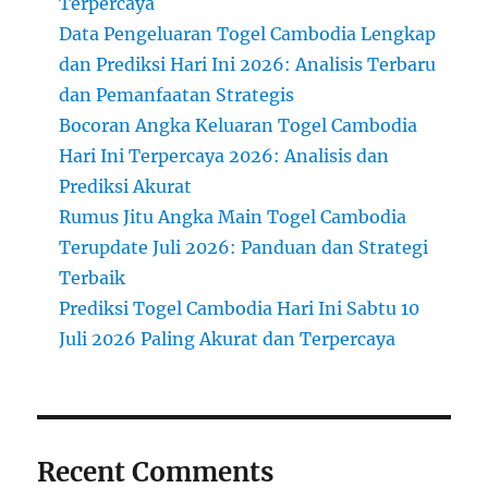
Terpercaya
Data Pengeluaran Togel Cambodia Lengkap
dan Prediksi Hari Ini 2026: Analisis Terbaru
dan Pemanfaatan Strategis
Bocoran Angka Keluaran Togel Cambodia
Hari Ini Terpercaya 2026: Analisis dan
Prediksi Akurat
Rumus Jitu Angka Main Togel Cambodia
Terupdate Juli 2026: Panduan dan Strategi
Terbaik
Prediksi Togel Cambodia Hari Ini Sabtu 10
Juli 2026 Paling Akurat dan Terpercaya
Recent Comments