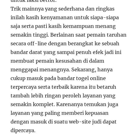
untuk faksi bettor.
Trik mainnya yang sederhana dan ringkas
inilah kasih kenyamanan untuk siapa-siapa
saja serta pasti kasih kemampuan menang
semakin tinggi. Berlainan saat pemain taruhan
secara off-line dengan berangkat ke sebuah
bandar darat yang sampai penuh efek jadi ini
membuat pemain kesusahan di dalam
menggapai menangnya. Sekarang, hanya
cukup masuk pada bandar togel online
terpercaya serta terbaik karena itu betaruh
tambah lebih ringan peroleh layanan yang
semakin komplet. Karenanya temukan juga
layanan yang paling memberi kepuasan
dengan masuk di suatu web-site judi dapat
dipercaya.