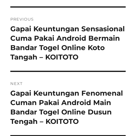
Post
PREVIOUS
navigation
Gapai Keuntungan Sensasional
Previous
post:
Cuma Pakai Android Bermain
Bandar Togel Online Koto
Tangah – KOITOTO
NEXT
Gapai Keuntungan Fenomenal
Next
post:
Cuman Pakai Android Main
Bandar Togel Online Dusun
Tengah – KOITOTO