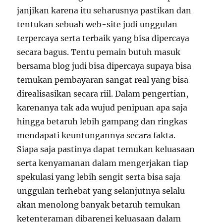
janjikan karena itu seharusnya pastikan dan
tentukan sebuah web-site judi unggulan
terpercaya serta terbaik yang bisa dipercaya
secara bagus. Tentu pemain butuh masuk
bersama blog judi bisa dipercaya supaya bisa
temukan pembayaran sangat real yang bisa
direalisasikan secara riil. Dalam pengertian,
karenanya tak ada wujud penipuan apa saja
hingga betaruh lebih gampang dan ringkas
mendapati keuntungannya secara fakta.
Siapa saja pastinya dapat temukan keluasaan
serta kenyamanan dalam mengerjakan tiap
spekulasi yang lebih sengit serta bisa saja
unggulan terhebat yang selanjutnya selalu
akan menolong banyak betaruh temukan
ketenteraman dibarengi keluasaan dalam