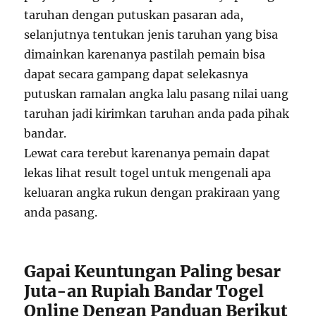
taruhan dengan putuskan pasaran ada,
selanjutnya tentukan jenis taruhan yang bisa
dimainkan karenanya pastilah pemain bisa
dapat secara gampang dapat selekasnya
putuskan ramalan angka lalu pasang nilai uang
taruhan jadi kirimkan taruhan anda pada pihak
bandar.
Lewat cara terebut karenanya pemain dapat
lekas lihat result togel untuk mengenali apa
keluaran angka rukun dengan prakiraan yang
anda pasang.
Gapai Keuntungan Paling besar
Juta-an Rupiah Bandar Togel
Online Dengan Panduan Berikut