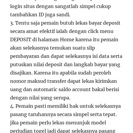
login situs dengan sangatlah simpel cukup
tambahkan ID juga sandi.
3. Tentu saja pemain butuh lekas bayar deposit
secara amat efektif ialah dengan click menu
DEPOSIT di halaman Home karena itu pemain
akan selekasnya temukan suatu slip
pembayaran dan dapat selekasnya isi data serta
putuskan nilai deposit dan langkah bayar yang
disajikan. Karena itu apabila sudah peroleh
nomor maksud transfer dapat lekas kirimkan
uang dan automatic saldo account bakal berisi
dengan nilai yang serupa.
4. Pemain pasti memiliki hak untuk selekasnya
pasang taruhannya secara simpel serta tepat.
jika pemain perlu lekas menunjuk model
perjudian togel jadi dapat selekasnya pasang