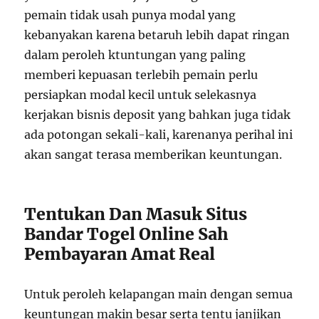
pemain tidak usah punya modal yang
kebanyakan karena betaruh lebih dapat ringan
dalam peroleh ktuntungan yang paling
memberi kepuasan terlebih pemain perlu
persiapkan modal kecil untuk selekasnya
kerjakan bisnis deposit yang bahkan juga tidak
ada potongan sekali-kali, karenanya perihal ini
akan sangat terasa memberikan keuntungan.
Tentukan Dan Masuk Situs
Bandar Togel Online Sah
Pembayaran Amat Real
Untuk peroleh kelapangan main dengan semua
keuntungan makin besar serta tentu janjikan