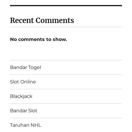
Recent Comments
No comments to show.
Bandar Togel
Slot Online
Blackjack
Bandar Slot
Taruhan NHL