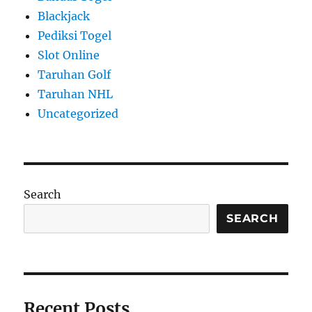
Blackjack
Pediksi Togel
Slot Online
Taruhan Golf
Taruhan NHL
Uncategorized
Search
SEARCH
Recent Posts