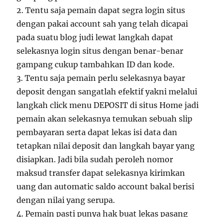
2. Tentu saja pemain dapat segra login situs
dengan pakai account sah yang telah dicapai
pada suatu blog judi lewat langkah dapat
selekasnya login situs dengan benar-benar
gampang cukup tambahkan ID dan kode.
3. Tentu saja pemain perlu selekasnya bayar
deposit dengan sangatlah efektif yakni melalui
langkah click menu DEPOSIT di situs Home jadi
pemain akan selekasnya temukan sebuah slip
pembayaran serta dapat lekas isi data dan
tetapkan nilai deposit dan langkah bayar yang
disiapkan. Jadi bila sudah peroleh nomor
maksud transfer dapat selekasnya kirimkan
uang dan automatic saldo account bakal berisi
dengan nilai yang serupa.
4. Pemain pasti punya hak buat lekas pasang