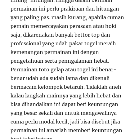
hitung-hitungan. Hingga dalam bermain
permainan ini perlu prakiraan dan hitungan
yang paling pas. masih kurang, apabila cuman
pemain memercayakan perasaan atau hoki
saja, dikarenakan banyak bettor top dan
professional yang udah pakar togel meraih
kemenangan permainan ini dengan
pengetahuan serta penngalaman hebat.
Permainan toto gelap atau togel ini benar-
benar udah ada sudah lama dan dikenali
bermacam kelompok betaruh. Tidaklah aneh
kalau langkah mainnya yang lebih hebat dan
bisa dihandalkan ini dapat beri keuntungan
yang besar sekali dan untuk mengawalinya
cuma perlu modal kecil, jadi bisa disebut jika
permainan ini amatlah memberi keuntungan