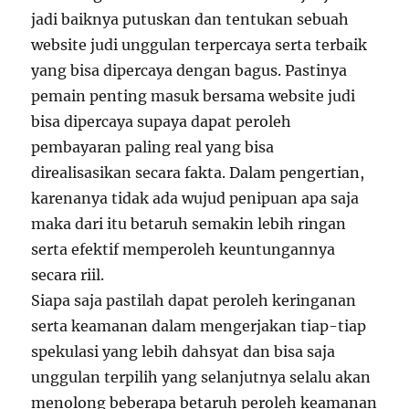
jadi baiknya putuskan dan tentukan sebuah
website judi unggulan terpercaya serta terbaik
yang bisa dipercaya dengan bagus. Pastinya
pemain penting masuk bersama website judi
bisa dipercaya supaya dapat peroleh
pembayaran paling real yang bisa
direalisasikan secara fakta. Dalam pengertian,
karenanya tidak ada wujud penipuan apa saja
maka dari itu betaruh semakin lebih ringan
serta efektif memperoleh keuntungannya
secara riil.
Siapa saja pastilah dapat peroleh keringanan
serta keamanan dalam mengerjakan tiap-tiap
spekulasi yang lebih dahsyat dan bisa saja
unggulan terpilih yang selanjutnya selalu akan
menolong beberapa betaruh peroleh keamanan