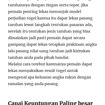
taruhannya dengan ringan serta tepat. jika
pemain penting lekas menunjuk model
perjudian togel karena itu dapat lekas pasang
taruhan lewat langkah tentukan pasaran ada,
setelah itu tentukan jenis taruhan yang bisa
dimainkan jadi pasti pemain dapat secara
gampang dapat lekas tetapkan prakiraan angka
lalu pasang nilai uang taruhan jadi kirimkan
taruhan anda pada pihak bandar.
Melalui cara terebut karenanya pemain dapat
lekas menyaksikan result togel untuk
mengenal apa keluaran angka rukun dengan
ramalan yang anda pasang.
Capai Keuntungan Paling besar