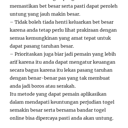
memastikan bet besar serta pasti dapat peroleh
untung yang jauh makin besar.
– Tidak boleh tiada henti keluarkan bet besar
karena anda tetap perlu lihat prakiraan dengan
semua kemungkinan yang amat tepat untuk
dapat pasang taruhan besar.
– Prioritaskan juga biar jadi pemain yang lebih
arif karena itu anda dapat mengatur keuangan
secara bagus karena itu lekas pasang taruhan
dengan benar-benar pas yang tak membuat
anda jadi boros atau serakah.
Itu metode yang dapat pemain aplikasikan
dalam mendapati keuntungan perjudian togel
semakin besar serta bersama bandar togel
online bisa dipercaya pasti anda akan untung.