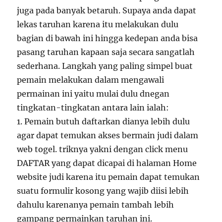
juga pada banyak betaruh. Supaya anda dapat
lekas taruhan karena itu melakukan dulu
bagian di bawah ini hingga kedepan anda bisa
pasang taruhan kapaan saja secara sangatlah
sederhana. Langkah yang paling simpel buat
pemain melakukan dalam mengawali
permainan ini yaitu mulai dulu dnegan
tingkatan-tingkatan antara lain ialah:
1. Pemain butuh daftarkan dianya lebih dulu
agar dapat temukan akses bermain judi dalam
web togel. triknya yakni dengan click menu
DAFTAR yang dapat dicapai di halaman Home
website judi karena itu pemain dapat temukan
suatu formulir kosong yang wajib diisi lebih
dahulu karenanya pemain tambah lebih
gampang permainkan taruhan ini.