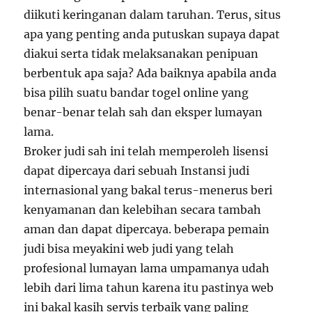
diikuti keringanan dalam taruhan. Terus, situs
apa yang penting anda putuskan supaya dapat
diakui serta tidak melaksanakan penipuan
berbentuk apa saja? Ada baiknya apabila anda
bisa pilih suatu bandar togel online yang
benar-benar telah sah dan eksper lumayan
lama.
Broker judi sah ini telah memperoleh lisensi
dapat dipercaya dari sebuah Instansi judi
internasional yang bakal terus-menerus beri
kenyamanan dan kelebihan secara tambah
aman dan dapat dipercaya. beberapa pemain
judi bisa meyakini web judi yang telah
profesional lumayan lama umpamanya udah
lebih dari lima tahun karena itu pastinya web
ini bakal kasih servis terbaik yang paling