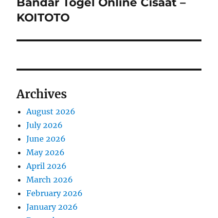
Bandar Togel Online Cisaat –
KOITOTO
Archives
August 2026
July 2026
June 2026
May 2026
April 2026
March 2026
February 2026
January 2026