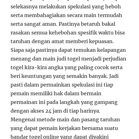
selekasnya melakukan spekulasi yang heboh
serta membahagiakan secara main termudah
serta sangat aman. Pastinya betaruh bakal
rasakan semua kehebohan spesifik waktu bisa
taruhan dengan amat memberi kepuasan.
Siapa saja pastinya dapat temukan kelapangan
menang dan main judi togel menjadi perjudian
togel kira-kira angka yang paling cocok serta
beri keuntungan yang semakin banyak. Jadi
pasti dalam permainkan spekulasi ini tiap
pemain memiliki hak dalam bermain
permainan ini pada langkah yang gampang
dengan akses 24 jam di tiap harinya.
Mengenai metode main dan pasang taruhan
yang dapat pemain kerjakan bersama suatu
bandar togel online yang dapat diyakini