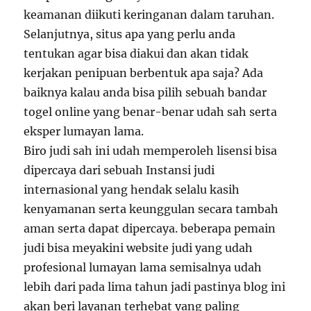
keamanan diikuti keringanan dalam taruhan.
Selanjutnya, situs apa yang perlu anda
tentukan agar bisa diakui dan akan tidak
kerjakan penipuan berbentuk apa saja? Ada
baiknya kalau anda bisa pilih sebuah bandar
togel online yang benar-benar udah sah serta
eksper lumayan lama.
Biro judi sah ini udah memperoleh lisensi bisa
dipercaya dari sebuah Instansi judi
internasional yang hendak selalu kasih
kenyamanan serta keunggulan secara tambah
aman serta dapat dipercaya. beberapa pemain
judi bisa meyakini website judi yang udah
profesional lumayan lama semisalnya udah
lebih dari pada lima tahun jadi pastinya blog ini
akan beri layanan terhebat yang paling