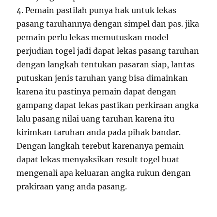
4. Pemain pastilah punya hak untuk lekas
pasang taruhannya dengan simpel dan pas. jika
pemain perlu lekas memutuskan model
perjudian togel jadi dapat lekas pasang taruhan
dengan langkah tentukan pasaran siap, lantas
putuskan jenis taruhan yang bisa dimainkan
karena itu pastinya pemain dapat dengan
gampang dapat lekas pastikan perkiraan angka
lalu pasang nilai uang taruhan karena itu
kirimkan taruhan anda pada pihak bandar.
Dengan langkah terebut karenanya pemain
dapat lekas menyaksikan result togel buat
mengenali apa keluaran angka rukun dengan
prakiraan yang anda pasang.