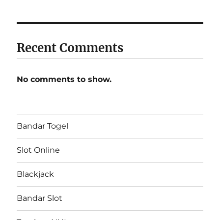
Recent Comments
No comments to show.
Bandar Togel
Slot Online
Blackjack
Bandar Slot