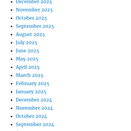
December 2025
November 2025
October 2025
September 2025
August 2025
July 2025
June 2025
May 2025
April 2025
March 2025
February 2025
January 2025
December 2024
November 2024
October 2024
September 2024