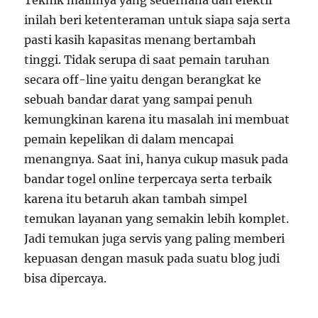
Teknik mainnya yang sederhana dan efektif
inilah beri ketenteraman untuk siapa saja serta
pasti kasih kapasitas menang bertambah
tinggi. Tidak serupa di saat pemain taruhan
secara off-line yaitu dengan berangkat ke
sebuah bandar darat yang sampai penuh
kemungkinan karena itu masalah ini membuat
pemain kepelikan di dalam mencapai
menangnya. Saat ini, hanya cukup masuk pada
bandar togel online terpercaya serta terbaik
karena itu betaruh akan tambah simpel
temukan layanan yang semakin lebih komplet.
Jadi temukan juga servis yang paling memberi
kepuasan dengan masuk pada suatu blog judi
bisa dipercaya.