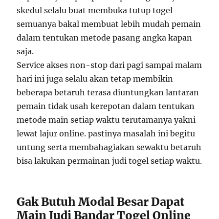
skedul selalu buat membuka tutup togel
semuanya bakal membuat lebih mudah pemain
dalam tentukan metode pasang angka kapan
saja.
Service akses non-stop dari pagi sampai malam
hari ini juga selalu akan tetap membikin
beberapa betaruh terasa diuntungkan lantaran
pemain tidak usah kerepotan dalam tentukan
metode main setiap waktu terutamanya yakni
lewat lajur online. pastinya masalah ini begitu
untung serta membahagiakan sewaktu betaruh
bisa lakukan permainan judi togel setiap waktu.
Gak Butuh Modal Besar Dapat
Main Judi Bandar Togel Online