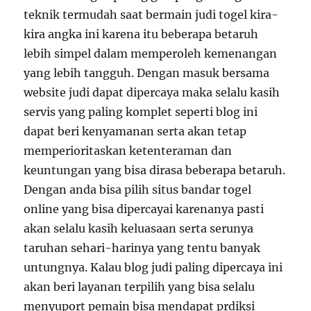
teknik termudah saat bermain judi togel kira-
kira angka ini karena itu beberapa betaruh
lebih simpel dalam memperoleh kemenangan
yang lebih tangguh. Dengan masuk bersama
website judi dapat dipercaya maka selalu kasih
servis yang paling komplet seperti blog ini
dapat beri kenyamanan serta akan tetap
memperioritaskan ketenteraman dan
keuntungan yang bisa dirasa beberapa betaruh.
Dengan anda bisa pilih situs bandar togel
online yang bisa dipercayai karenanya pasti
akan selalu kasih keluasaan serta serunya
taruhan sehari-harinya yang tentu banyak
untungnya. Kalau blog judi paling dipercaya ini
akan beri layanan terpilih yang bisa selalu
menyuport pemain bisa mendapat prdiksi