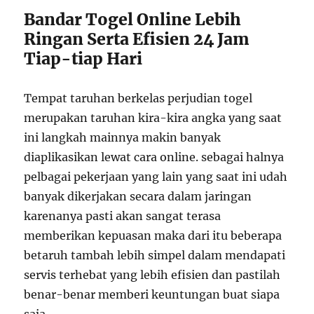
Bandar Togel Online Lebih
Ringan Serta Efisien 24 Jam
Tiap-tiap Hari
Tempat taruhan berkelas perjudian togel
merupakan taruhan kira-kira angka yang saat
ini langkah mainnya makin banyak
diaplikasikan lewat cara online. sebagai halnya
pelbagai pekerjaan yang lain yang saat ini udah
banyak dikerjakan secara dalam jaringan
karenanya pasti akan sangat terasa
memberikan kepuasan maka dari itu beberapa
betaruh tambah lebih simpel dalam mendapati
servis terhebat yang lebih efisien dan pastilah
benar-benar memberi keuntungan buat siapa