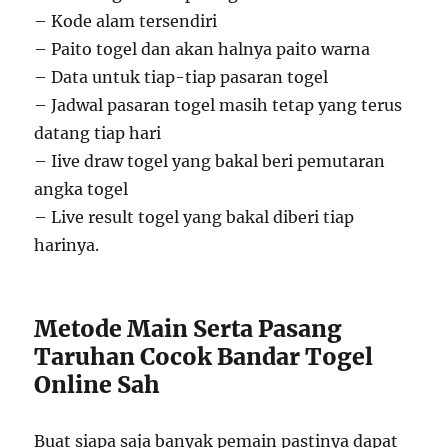
– Kode alam tersendiri
– Paito togel dan akan halnya paito warna
– Data untuk tiap-tiap pasaran togel
– Jadwal pasaran togel masih tetap yang terus
datang tiap hari
– Iive draw togel yang bakal beri pemutaran
angka togel
– Live result togel yang bakal diberi tiap
harinya.
Metode Main Serta Pasang
Taruhan Cocok Bandar Togel
Online Sah
Buat siapa saja banyak pemain pastinya dapat