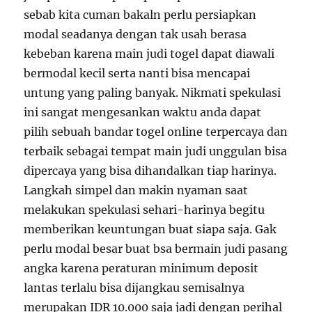
sebab kita cuman bakaln perlu persiapkan
modal seadanya dengan tak usah berasa
kebeban karena main judi togel dapat diawali
bermodal kecil serta nanti bisa mencapai
untung yang paling banyak. Nikmati spekulasi
ini sangat mengesankan waktu anda dapat
pilih sebuah bandar togel online terpercaya dan
terbaik sebagai tempat main judi unggulan bisa
dipercaya yang bisa dihandalkan tiap harinya.
Langkah simpel dan makin nyaman saat
melakukan spekulasi sehari-harinya begitu
memberikan keuntungan buat siapa saja. Gak
perlu modal besar buat bsa bermain judi pasang
angka karena peraturan minimum deposit
lantas terlalu bisa dijangkau semisalnya
merupakan IDR 10.000 saja jadi dengan perihal