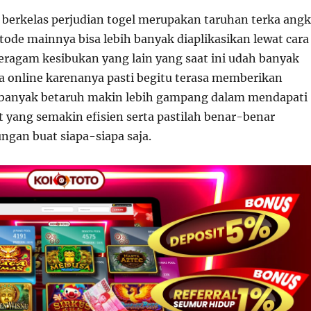
 berkelas perjudian togel merupakan taruhan terka ang
tode mainnya bisa lebih banyak diaplikasikan lewat cara
beragam kesibukan yang lain yang saat ini udah banyak
ra online karenanya pasti begitu terasa memberikan
banyak betaruh makin lebih gampang dalam mendapati
t yang semakin efisien serta pastilah benar-benar
gan buat siapa-siapa saja.