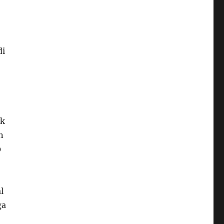
di
ak
n
0
l
ga