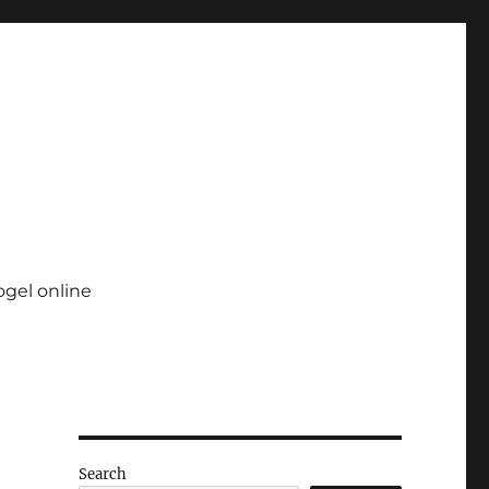
ogel online
Search