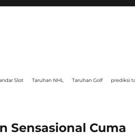
andar Slot
Taruhan NHL
Taruhan Golf
prediksi t
n Sensasional Cuma