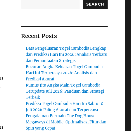
SEARCH
Recent Posts
Data Pengeluaran Togel Cambodia Lengkap
dan Prediksi Hari Ini 2026: Analisis Terbaru
dan Pemanfaatan Strategis
Bocoran Angka Keluaran Togel Cambodia
Hari Ini Terpercaya 2026: Analisis dan
an
Prediksi Akurat
Rumus Jitu Angka Main Togel Cambodia
n
Terupdate Juli 2026: Panduan dan Strategi
Terbaik
Prediksi Togel Cambodia Hari Ini Sabtu 10
Juli 2026 Paling Akurat dan Terpercaya
Pengalaman Bermain The Dog House
Megaways di Mobile: Optimalisasi Fitur dan
an
Spin yang Cepat