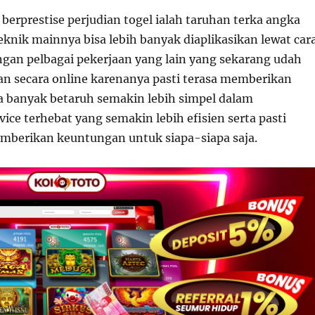
berprestise perjudian togel ialah taruhan terka angka
eknik mainnya bisa lebih banyak diaplikasikan lewat car
ngan pelbagai pekerjaan yang lain yang sekarang udah
an secara online karenanya pasti terasa memberikan
 banyak betaruh semakin lebih simpel dalam
ce terhebat yang semakin lebih efisien serta pasti
berikan keuntungan untuk siapa-siapa saja.