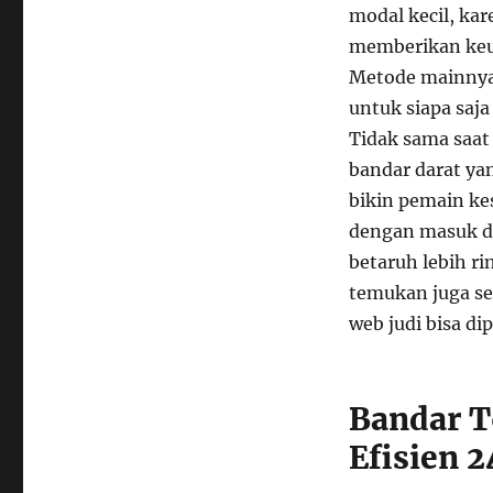
modal kecil, kar
memberikan keun
Metode mainnya 
untuk siapa saja
Tidak sama saat
bandar darat ya
bikin pemain ke
dengan masuk di 
betaruh lebih ri
temukan juga se
web judi bisa di
Bandar T
Efisien 2