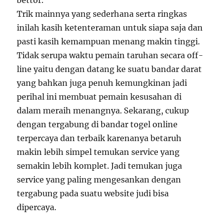
bettor.
Trik mainnya yang sederhana serta ringkas
inilah kasih ketenteraman untuk siapa saja dan
pasti kasih kemampuan menang makin tinggi.
Tidak serupa waktu pemain taruhan secara off-
line yaitu dengan datang ke suatu bandar darat
yang bahkan juga penuh kemungkinan jadi
perihal ini membuat pemain kesusahan di
dalam meraih menangnya. Sekarang, cukup
dengan tergabung di bandar togel online
terpercaya dan terbaik karenanya betaruh
makin lebih simpel temukan service yang
semakin lebih komplet. Jadi temukan juga
service yang paling mengesankan dengan
tergabung pada suatu website judi bisa
dipercaya.