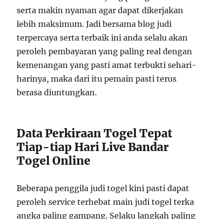
serta makin nyaman agar dapat dikerjakan
lebih maksimum. Jadi bersama blog judi
terpercaya serta terbaik ini anda selalu akan
peroleh pembayaran yang paling real dengan
kemenangan yang pasti amat terbukti sehari-
harinya, maka dari itu pemain pasti terus
berasa diuntungkan.
Data Perkiraan Togel Tepat
Tiap-tiap Hari Live Bandar
Togel Online
Beberapa penggila judi togel kini pasti dapat
peroleh service terhebat main judi togel terka
angka paling gampang. Selaku langkah paling