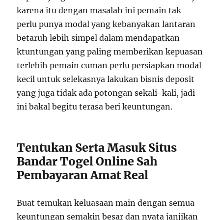
karena itu dengan masalah ini pemain tak
perlu punya modal yang kebanyakan lantaran
betaruh lebih simpel dalam mendapatkan
ktuntungan yang paling memberikan kepuasan
terlebih pemain cuman perlu persiapkan modal
kecil untuk selekasnya lakukan bisnis deposit
yang juga tidak ada potongan sekali-kali, jadi
ini bakal begitu terasa beri keuntungan.
Tentukan Serta Masuk Situs
Bandar Togel Online Sah
Pembayaran Amat Real
Buat temukan keluasaan main dengan semua
keuntungan semakin besar dan nyata janjikan