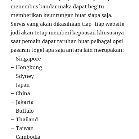
menembus bandar maka dapat begitu
memberikan keuntungan buat siapa saja.
Servis yang akan dikasihkan tiap-tiap website
judi akan tetap memberi kepuasan khususnya
saat pemain dapat taruhan buat pelbagai opsi
pasaran togel apa saja antara lain merupakan:
– Singapore
– Hongkong
– Sdyney
– Japan
– China
– Jakarta
– Buffalo
– Thailand
– Taiwan
– Cambodia