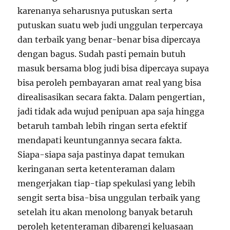
karenanya seharusnya putuskan serta
putuskan suatu web judi unggulan terpercaya
dan terbaik yang benar-benar bisa dipercaya
dengan bagus. Sudah pasti pemain butuh
masuk bersama blog judi bisa dipercaya supaya
bisa peroleh pembayaran amat real yang bisa
direalisasikan secara fakta. Dalam pengertian,
jadi tidak ada wujud penipuan apa saja hingga
betaruh tambah lebih ringan serta efektif
mendapati keuntungannya secara fakta.
Siapa-siapa saja pastinya dapat temukan
keringanan serta ketenteraman dalam
mengerjakan tiap-tiap spekulasi yang lebih
sengit serta bisa-bisa unggulan terbaik yang
setelah itu akan menolong banyak betaruh
peroleh ketenteraman dibarengi keluasaan