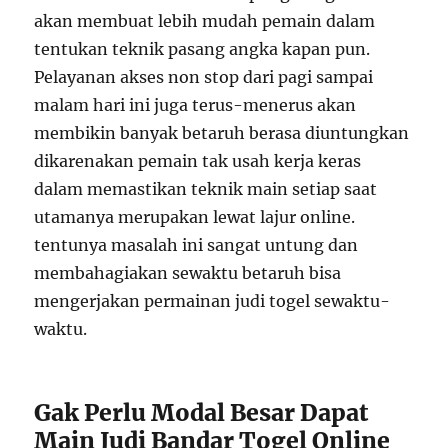
akan membuat lebih mudah pemain dalam
tentukan teknik pasang angka kapan pun.
Pelayanan akses non stop dari pagi sampai
malam hari ini juga terus-menerus akan
membikin banyak betaruh berasa diuntungkan
dikarenakan pemain tak usah kerja keras
dalam memastikan teknik main setiap saat
utamanya merupakan lewat lajur online.
tentunya masalah ini sangat untung dan
membahagiakan sewaktu betaruh bisa
mengerjakan permainan judi togel sewaktu-
waktu.
Gak Perlu Modal Besar Dapat
Main Judi Bandar Togel Online