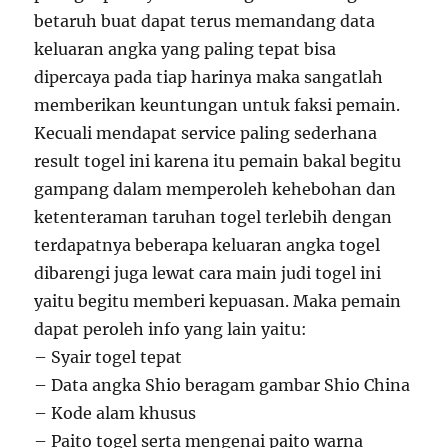
betaruh buat dapat terus memandang data
keluaran angka yang paling tepat bisa
dipercaya pada tiap harinya maka sangatlah
memberikan keuntungan untuk faksi pemain.
Kecuali mendapat service paling sederhana
result togel ini karena itu pemain bakal begitu
gampang dalam memperoleh kehebohan dan
ketenteraman taruhan togel terlebih dengan
terdapatnya beberapa keluaran angka togel
dibarengi juga lewat cara main judi togel ini
yaitu begitu memberi kepuasan. Maka pemain
dapat peroleh info yang lain yaitu:
– Syair togel tepat
– Data angka Shio beragam gambar Shio China
– Kode alam khusus
– Paito togel serta mengenai paito warna