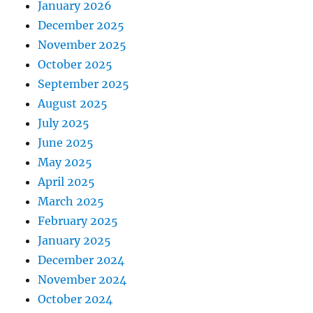
January 2026
December 2025
November 2025
October 2025
September 2025
August 2025
July 2025
June 2025
May 2025
April 2025
March 2025
February 2025
January 2025
December 2024
November 2024
October 2024