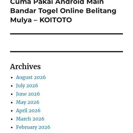
post:
Cuma Pakai Android Main
Bandar Togel Online Belitang
Mulya – KOITOTO
Archives
August 2026
July 2026
June 2026
May 2026
April 2026
March 2026
February 2026