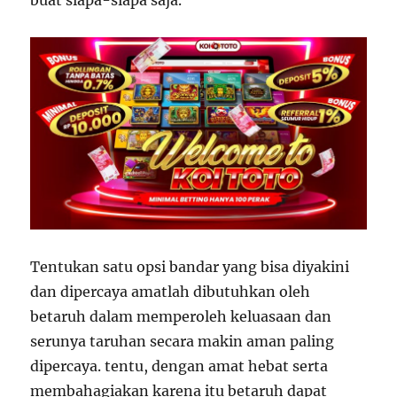
buat siapa-siapa saja.
Tentukan satu opsi bandar yang bisa diyakini
dan dipercaya amatlah dibutuhkan oleh
betaruh dalam memperoleh keluasaan dan
serunya taruhan secara makin aman paling
dipercaya. tentu, dengan amat hebat serta
membahagiakan karena itu betaruh dapat