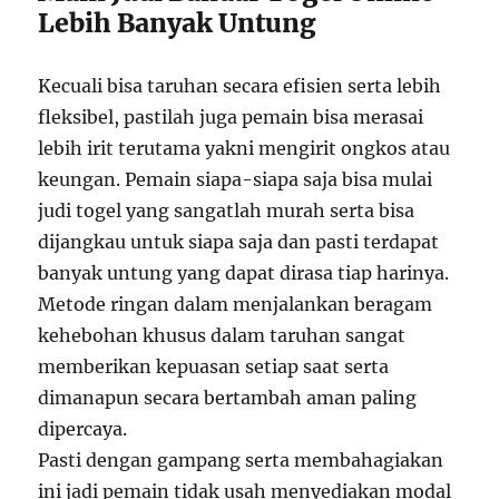
Lebih Banyak Untung
Kecuali bisa taruhan secara efisien serta lebih
fleksibel, pastilah juga pemain bisa merasai
lebih irit terutama yakni mengirit ongkos atau
keungan. Pemain siapa-siapa saja bisa mulai
judi togel yang sangatlah murah serta bisa
dijangkau untuk siapa saja dan pasti terdapat
banyak untung yang dapat dirasa tiap harinya.
Metode ringan dalam menjalankan beragam
kehebohan khusus dalam taruhan sangat
memberikan kepuasan setiap saat serta
dimanapun secara bertambah aman paling
dipercaya.
Pasti dengan gampang serta membahagiakan
ini jadi pemain tidak usah menyediakan modal