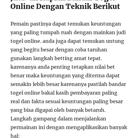
Online Dengan Teknik Berikut
Pemain pastinya dapat temukan keuntungan
yang paling tumpah ruah dengan mainkan judi
togel online. anda juga dapat temukan untung
yang begitu besar dengan coba taruhan
gunakan langkah betting amat tepat.
karenanya anda penting tetapkan nilai bet
benar maka keuntungan yang diterma dapat
semakin lebih besar karenanya pastilah bandar
togel online bakal kasih pembayaran paling
real dan fakta sesuai keuntungan paling besar
yang bisa digapai oleh banyak betaruh.
Langkah gampang dalam menjalankan
permainan ini dengan mengaplikasikan banyak
hal: