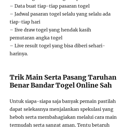
– Data buat tiap-tiap pasaran togel
– Jadwal pasaran togel selalu yang selalu ada
tiap-tiap hari
– Iive draw togel yang hendak kasih
pemutaran angka togel
– Live result togel yang bisa diberi sehari-
harinya.
Trik Main Serta Pasang Taruhan
Benar Bandar Togel Online Sah
Untuk siapa-siapa saja banyak pemain pastilah
dapat selekasnya menjalankan spekulasi yang
heboh serta membahagiakan melalui cara main
termudah serta sangat aman. Tentu betaruh