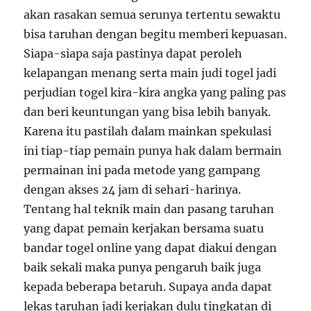
akan rasakan semua serunya tertentu sewaktu
bisa taruhan dengan begitu memberi kepuasan.
Siapa-siapa saja pastinya dapat peroleh
kelapangan menang serta main judi togel jadi
perjudian togel kira-kira angka yang paling pas
dan beri keuntungan yang bisa lebih banyak.
Karena itu pastilah dalam mainkan spekulasi
ini tiap-tiap pemain punya hak dalam bermain
permainan ini pada metode yang gampang
dengan akses 24 jam di sehari-harinya.
Tentang hal teknik main dan pasang taruhan
yang dapat pemain kerjakan bersama suatu
bandar togel online yang dapat diakui dengan
baik sekali maka punya pengaruh baik juga
kepada beberapa betaruh. Supaya anda dapat
lekas taruhan jadi kerjakan dulu tingkatan di