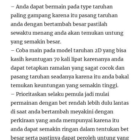
– Anda dapat bermain pada type taruhan
paling gampang karena itu pasang taruhan
anda dengan bertambah besar pastilah
sewaktu menang anda akan temukan untung
yang semakin besar.
– Coba main pada model taruhan 2D yang bisa
kasih keuntugan 70 kali lipat karenanya anda
dapat tetapkan ramalan yang sagat cocok dan
pasang taruhan seadanya karena itu anda bakal
temukan keuntungan yang semakin tinggi.
– Prioritaskan selaku pemula jadi mulai
permainan dengan bet rendah lebih dulu lantas
di saat anda bertambah meyakini dengan
perkiraan yang anda mempunyai karena itu
anda dapat semakin ringan dalam tentukan bet
besar serta pastinya dapat peroleh untung yang