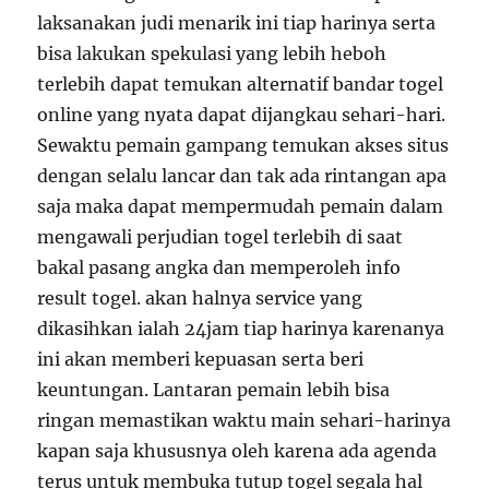
laksanakan judi menarik ini tiap harinya serta
bisa lakukan spekulasi yang lebih heboh
terlebih dapat temukan alternatif bandar togel
online yang nyata dapat dijangkau sehari-hari.
Sewaktu pemain gampang temukan akses situs
dengan selalu lancar dan tak ada rintangan apa
saja maka dapat mempermudah pemain dalam
mengawali perjudian togel terlebih di saat
bakal pasang angka dan memperoleh info
result togel. akan halnya service yang
dikasihkan ialah 24jam tiap harinya karenanya
ini akan memberi kepuasan serta beri
keuntungan. Lantaran pemain lebih bisa
ringan memastikan waktu main sehari-harinya
kapan saja khususnya oleh karena ada agenda
terus untuk membuka tutup togel segala hal