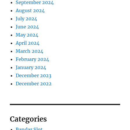
September 2024
August 2024
July 2024
June 2024
May 2024
April 2024
March 2024
February 2024
January 2024
December 2023
December 2022
Categories
Bandar Slot