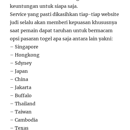
keuntungan untuk siapa saja.
Service yang pasti dikasihkan tiap-tiap website
judi selalu akan memberi kepuasan khususnya
saat pemain dapat taruhan untuk bermacam
opsi pasaran togel apa saja antara lain yakni:
– Singapore
– Hongkong
– Sdyney
– Japan
– China
– Jakarta
– Buffalo
– Thailand
– Taiwan
– Cambodia
– Texas