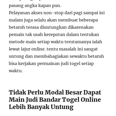
pasang angka kapan pun.
Pelayanan akses non-stop dari pagi sampai ini
malam juga selalu akan membuat beberapa
betaruh terasa diuntungkan dikarenakan
pemain tak usah kerepotan dalam tentukan
metode main setiap waktu terutamanya ialah
lewat lajur online. tentu masalah ini sangat
untung dan membahagiakan sewaktu betaruh
bisa kerjakan permainan judi togel setiap
waktu.
Tidak Perlu Modal Besar Dapat
Main Judi Bandar Togel Online
Lebih Banyak Untung