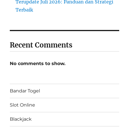
Terupdate Juli 2026: Panduan dan Strategi
Terbaik
Recent Comments
No comments to show.
Bandar Togel
Slot Online
Blackjack