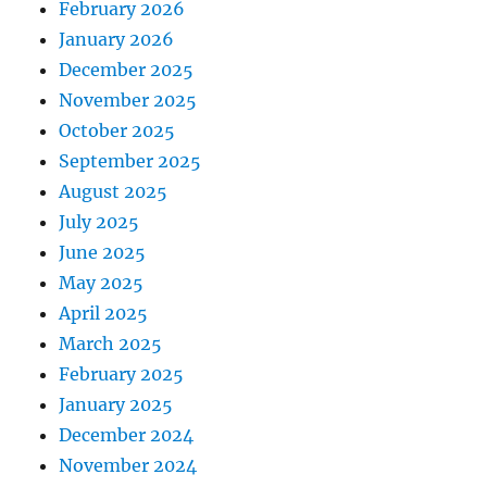
February 2026
January 2026
December 2025
November 2025
October 2025
September 2025
August 2025
July 2025
June 2025
May 2025
April 2025
March 2025
February 2025
January 2025
December 2024
November 2024