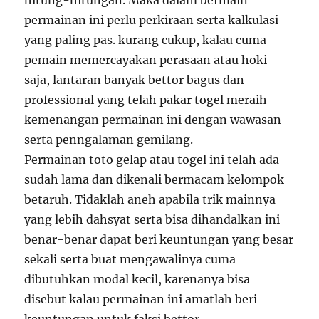
hitung-hitungan. Maka dalam bermain
permainan ini perlu perkiraan serta kalkulasi
yang paling pas. kurang cukup, kalau cuma
pemain memercayakan perasaan atau hoki
saja, lantaran banyak bettor bagus dan
professional yang telah pakar togel meraih
kemenangan permainan ini dengan wawasan
serta penngalaman gemilang.
Permainan toto gelap atau togel ini telah ada
sudah lama dan dikenali bermacam kelompok
betaruh. Tidaklah aneh apabila trik mainnya
yang lebih dahsyat serta bisa dihandalkan ini
benar-benar dapat beri keuntungan yang besar
sekali serta buat mengawalinya cuma
dibutuhkan modal kecil, karenanya bisa
disebut kalau permainan ini amatlah beri