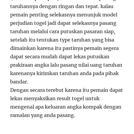
taruhannya dengan ringan dan tepat. kalau
pemain penting selekasnya menunjuk model
perjudian togel jadi dapat selekasnya pasang
taruhan melalui cara putuskan pasaran siap,
setelah itu tentukan type taruhan yang bisa
dimainkan karena itu pastinya pemain segera
dapat secara mudah dapat lekas putuskan
prakiraan angka lalu pasang nilai uang taruhan
karenanya kirimkan taruhan anda pada pihak
bandar.
Dengan secara terebut karena itu pemain dapat
lekas menyaksikan result togel untuk
mengenal apa keluaran angka kompak dengan
ramalan yang anda pasang.