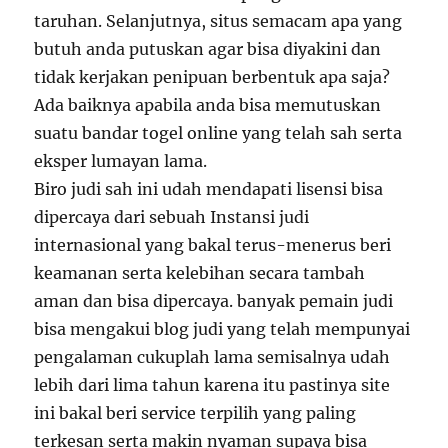
taruhan. Selanjutnya, situs semacam apa yang
butuh anda putuskan agar bisa diyakini dan
tidak kerjakan penipuan berbentuk apa saja?
Ada baiknya apabila anda bisa memutuskan
suatu bandar togel online yang telah sah serta
eksper lumayan lama.
Biro judi sah ini udah mendapati lisensi bisa
dipercaya dari sebuah Instansi judi
internasional yang bakal terus-menerus beri
keamanan serta kelebihan secara tambah
aman dan bisa dipercaya. banyak pemain judi
bisa mengakui blog judi yang telah mempunyai
pengalaman cukuplah lama semisalnya udah
lebih dari lima tahun karena itu pastinya site
ini bakal beri service terpilih yang paling
terkesan serta makin nyaman supaya bisa