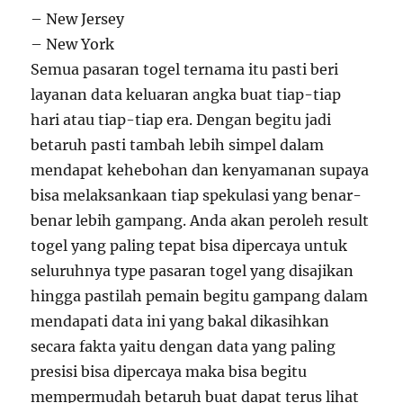
– New Jersey
– New York
Semua pasaran togel ternama itu pasti beri
layanan data keluaran angka buat tiap-tiap
hari atau tiap-tiap era. Dengan begitu jadi
betaruh pasti tambah lebih simpel dalam
mendapat kehebohan dan kenyamanan supaya
bisa melaksankaan tiap spekulasi yang benar-
benar lebih gampang. Anda akan peroleh result
togel yang paling tepat bisa dipercaya untuk
seluruhnya type pasaran togel yang disajikan
hingga pastilah pemain begitu gampang dalam
mendapati data ini yang bakal dikasihkan
secara fakta yaitu dengan data yang paling
presisi bisa dipercaya maka bisa begitu
mempermudah betaruh buat dapat terus lihat