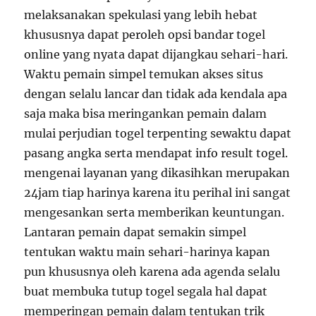
melaksanakan spekulasi yang lebih hebat
khususnya dapat peroleh opsi bandar togel
online yang nyata dapat dijangkau sehari-hari.
Waktu pemain simpel temukan akses situs
dengan selalu lancar dan tidak ada kendala apa
saja maka bisa meringankan pemain dalam
mulai perjudian togel terpenting sewaktu dapat
pasang angka serta mendapat info result togel.
mengenai layanan yang dikasihkan merupakan
24jam tiap harinya karena itu perihal ini sangat
mengesankan serta memberikan keuntungan.
Lantaran pemain dapat semakin simpel
tentukan waktu main sehari-harinya kapan
pun khususnya oleh karena ada agenda selalu
buat membuka tutup togel segala hal dapat
memperingan pemain dalam tentukan trik