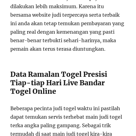
dilakukan lebih maksimum. Karena itu
bersama website judi terpercaya serta terbaik
ini anda akan tetap temukan pembayaran yang
paling real dengan kemenangan yang pasti
benar-benar terbukti sehari-harinya, maka
pemain akan terus terasa diuntungkan.
Data Ramalan Togel Presisi
Tiap-tiap Hari Live Bandar
Togel Online
Beberapa pecinta judi togel waktu ini pastilah
dapat temukan servis terhebat main judi togel
terka angka paling gampang. Sebagai trik
termudah di saat main judi togel kira-kira