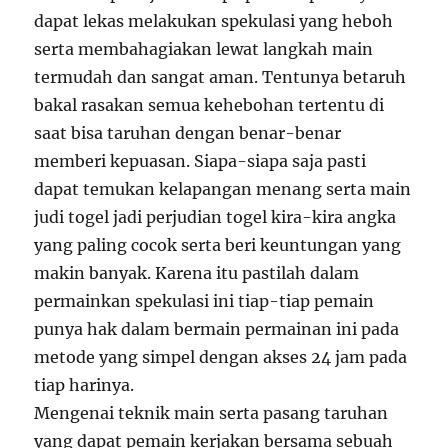
dapat lekas melakukan spekulasi yang heboh
serta membahagiakan lewat langkah main
termudah dan sangat aman. Tentunya betaruh
bakal rasakan semua kehebohan tertentu di
saat bisa taruhan dengan benar-benar
memberi kepuasan. Siapa-siapa saja pasti
dapat temukan kelapangan menang serta main
judi togel jadi perjudian togel kira-kira angka
yang paling cocok serta beri keuntungan yang
makin banyak. Karena itu pastilah dalam
permainkan spekulasi ini tiap-tiap pemain
punya hak dalam bermain permainan ini pada
metode yang simpel dengan akses 24 jam pada
tiap harinya.
Mengenai teknik main serta pasang taruhan
yang dapat pemain kerjakan bersama sebuah