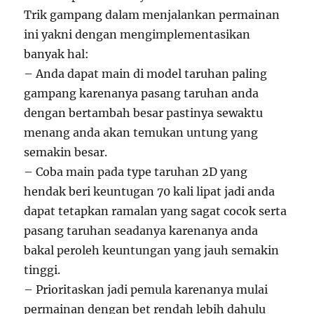
Trik gampang dalam menjalankan permainan
ini yakni dengan mengimplementasikan
banyak hal:
– Anda dapat main di model taruhan paling
gampang karenanya pasang taruhan anda
dengan bertambah besar pastinya sewaktu
menang anda akan temukan untung yang
semakin besar.
– Coba main pada type taruhan 2D yang
hendak beri keuntugan 70 kali lipat jadi anda
dapat tetapkan ramalan yang sagat cocok serta
pasang taruhan seadanya karenanya anda
bakal peroleh keuntungan yang jauh semakin
tinggi.
– Prioritaskan jadi pemula karenanya mulai
permainan dengan bet rendah lebih dahulu