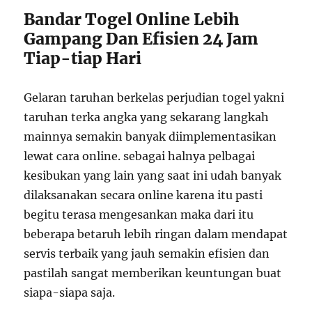
Bandar Togel Online Lebih
Gampang Dan Efisien 24 Jam
Tiap-tiap Hari
Gelaran taruhan berkelas perjudian togel yakni
taruhan terka angka yang sekarang langkah
mainnya semakin banyak diimplementasikan
lewat cara online. sebagai halnya pelbagai
kesibukan yang lain yang saat ini udah banyak
dilaksanakan secara online karena itu pasti
begitu terasa mengesankan maka dari itu
beberapa betaruh lebih ringan dalam mendapat
servis terbaik yang jauh semakin efisien dan
pastilah sangat memberikan keuntungan buat
siapa-siapa saja.