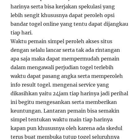
harinya serta bisa kerjakan spekulasi yang
lebih sengit khususnya dapat peroleh opsi
bandar togel online yang tentu dapat dijangkau
tiap hari.
Waktu pemain simpel peroleh akses situs
dengan selalu lancar serta tak ada rintangan
apa saja maka dapat mempermudah pemain
dalam mengawali perjudian togel terlebih
waktu dapat pasang angka serta memperoleh
info result togel. mengenai service yang
dikasihkan yaitu 24jam tiap harinya jadi perihal
ini begitu mengesankan serta memberikan
keuntungan. Lantaran pemain bisa semakin
simpel tentukan waktu main tiap harinya
kapan pun khususnya oleh karena ada skedul
terus buat membuka tutup togel seluruhnya