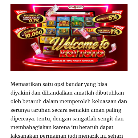
Memastikan satu opsi bandar yang bisa
diyakini dan dihandalkan amatlah dibutuhkan
oleh betaruh dalam memperoleh keluasaan dan
serunya taruhan secara semakin aman paling
dipercaya. tentu, dengan sangatlah sengit dan
membahagiakan karena itu betaruh dapat
laksanakan permainan judi menarik ini sehari-