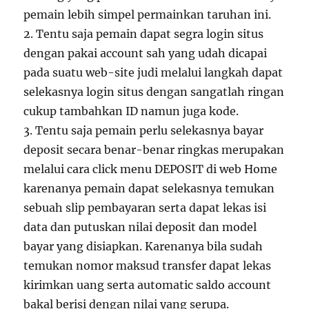
pemain lebih simpel permainkan taruhan ini.
2. Tentu saja pemain dapat segra login situs
dengan pakai account sah yang udah dicapai
pada suatu web-site judi melalui langkah dapat
selekasnya login situs dengan sangatlah ringan
cukup tambahkan ID namun juga kode.
3. Tentu saja pemain perlu selekasnya bayar
deposit secara benar-benar ringkas merupakan
melalui cara click menu DEPOSIT di web Home
karenanya pemain dapat selekasnya temukan
sebuah slip pembayaran serta dapat lekas isi
data dan putuskan nilai deposit dan model
bayar yang disiapkan. Karenanya bila sudah
temukan nomor maksud transfer dapat lekas
kirimkan uang serta automatic saldo account
bakal berisi dengan nilai yang serupa.