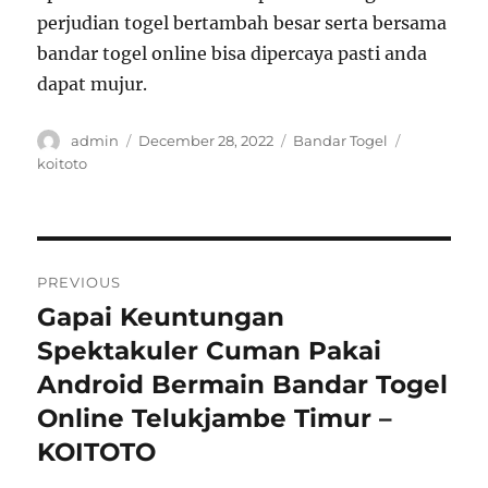
perjudian togel bertambah besar serta bersama
bandar togel online bisa dipercaya pasti anda
dapat mujur.
Author
Posted
Categories
Tags
admin
December 28, 2022
Bandar Togel
on
koitoto
Post
PREVIOUS
navigation
Gapai Keuntungan
Previous
post:
Spektakuler Cuman Pakai
Android Bermain Bandar Togel
Online Telukjambe Timur –
KOITOTO