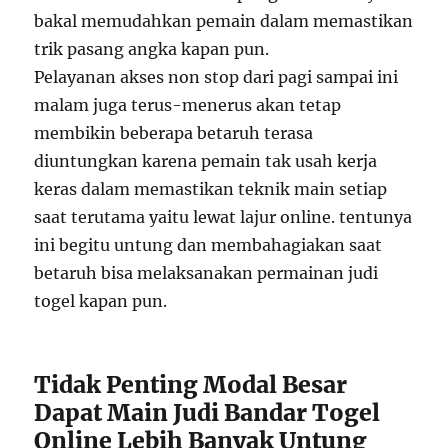
bakal memudahkan pemain dalam memastikan
trik pasang angka kapan pun.
Pelayanan akses non stop dari pagi sampai ini
malam juga terus-menerus akan tetap
membikin beberapa betaruh terasa
diuntungkan karena pemain tak usah kerja
keras dalam memastikan teknik main setiap
saat terutama yaitu lewat lajur online. tentunya
ini begitu untung dan membahagiakan saat
betaruh bisa melaksanakan permainan judi
togel kapan pun.
Tidak Penting Modal Besar
Dapat Main Judi Bandar Togel
Online Lebih Banyak Untung