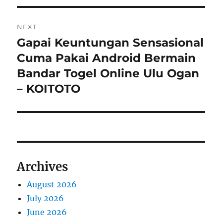
NEXT
Gapai Keuntungan Sensasional
Next
post:
Cuma Pakai Android Bermain
Bandar Togel Online Ulu Ogan
– KOITOTO
Archives
August 2026
July 2026
June 2026