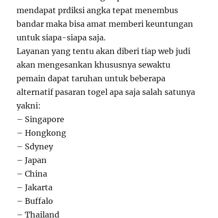
mendapat prdiksi angka tepat menembus
bandar maka bisa amat memberi keuntungan
untuk siapa-siapa saja.
Layanan yang tentu akan diberi tiap web judi
akan mengesankan khususnya sewaktu
pemain dapat taruhan untuk beberapa
alternatif pasaran togel apa saja salah satunya
yakni:
– Singapore
– Hongkong
– Sdyney
– Japan
– China
– Jakarta
– Buffalo
– Thailand