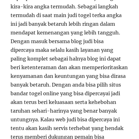
kira-kira angka termudah. Sebagai langkah
termudah di saat main judi togel terka angka
ini jadi banyak betaruh lebih ringan dalam
mendapat kemenangan yang lebih tangguh.
Dengan masuk bersama blog judi bisa
dipercaya maka selalu kasih layanan yang
paling komplet sebagai halnya blog ini dapat
beri ketenteraman dan akan memperioritaskan
kenyamanan dan keuntungan yang bisa dirasa
banyak betaruh. Dengan anda bisa pilih situs
bandar togel online yang bisa dipercayai jadi
akan terus beri keluasaan serta kehebohan
taruhan sehari-harinya yang benar banyak
untungnya. Kalau web judi bisa dipercaya ini
tentu akan kasih servis terhebat yang hendak
terus memberi dukungan pemain bisa