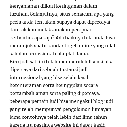
kenyamanan diikuti keringanan dalam
taruhan. Selanjutnya, situs semacam apa yang
perlu anda tentukan supaya dapat dipercayai
dan tak kan melaksanakan penipuan
berbentuk apa saja? Ada baiknya bila anda bisa
menunjuk suatu bandar togel online yang telah
sah dan profesional cukuplah lama.
Biro judi sah ini telah memperoleh lisensi bisa
dipercaya dari sebuah Instansi judi
internasional yang bisa selalu kasih
ketenteraman serta keunggulan secara
bertambah aman serta paling dipercaya.
beberapa pemain judi bisa mengakui blog judi
yang telah mempunyai pengalaman lumayan
lama contohnya telah lebih dari lima tahun
karena itu pastinya website ini dapat kasih