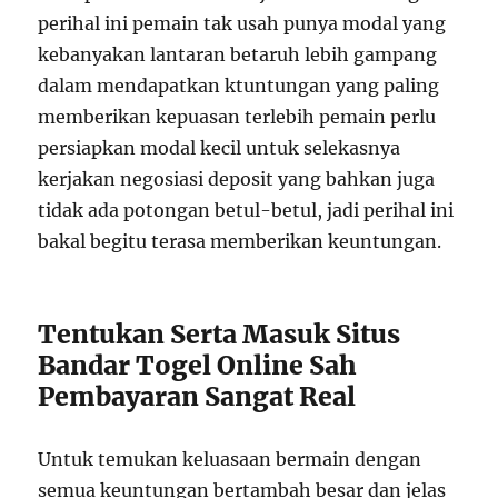
perihal ini pemain tak usah punya modal yang
kebanyakan lantaran betaruh lebih gampang
dalam mendapatkan ktuntungan yang paling
memberikan kepuasan terlebih pemain perlu
persiapkan modal kecil untuk selekasnya
kerjakan negosiasi deposit yang bahkan juga
tidak ada potongan betul-betul, jadi perihal ini
bakal begitu terasa memberikan keuntungan.
Tentukan Serta Masuk Situs
Bandar Togel Online Sah
Pembayaran Sangat Real
Untuk temukan keluasaan bermain dengan
semua keuntungan bertambah besar dan jelas