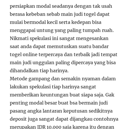
persiapkan modal seadanya dengan tak usah
berasa kebeban sebab main judi togel dapat
mulai bermodal kecil serta kedepan bisa
menggapai untung yang paling tumpah ruah.
Nikmati spekulasi ini sangat mengesankan
saat anda dapat memutuskan suatu bandar
togel online terpercaya dan terbaik jadi tempat
main judi unggulan paling dipercaya yang bisa
dihandalkan tiap harinya.
Metode gampang dan semakin nyaman dalam
lakukan spekulasi tiap harinya sangat
memberikan keuntungan buat siapa saja. Gak
penting modal besar buat bsa bermain judi
pasang angka lantaran keputusan sedikitnya
deposit juga sangat dapat dijangkau contohnya
merupakan IDR 10.000 saja karena itu dengan