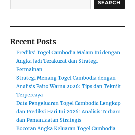
SEARCH
Recent Posts
Prediksi Togel Cambodia Malam Ini dengan
Angka Jadi Terakurat dan Strategi
Permainan
Strategi Menang Togel Cambodia dengan
Analisis Paito Warna 2026: Tips dan Teknik
Terpercaya
Data Pengeluaran Togel Cambodia Lengkap
dan Prediksi Hari Ini 2026: Analisis Terbaru
dan Pemanfaatan Strategis
Bocoran Angka Keluaran Togel Cambodia