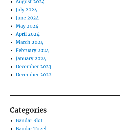
August 2024
July 2024
June 2024
May 2024
April 2024
March 2024
February 2024
January 2024
December 2023
December 2022
Categories
Bandar Slot
Bandar Togel