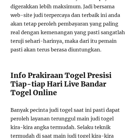
digerakkan lebih maksimum. Jadi bersama
web-site judi terpercaya dan terbaik ini anda
akan tetap peroleh pembayaran yang paling
real dengan kemenangan yang pasti sangatlah
teruji sehari-harinya, maka dari itu pemain
pasti akan terus berasa diuntungkan.
Info Prakiraan Togel Presisi
Tiap-tiap Hari Live Bandar
Togel Online
Banyak pecinta judi togel saat ini pasti dapat
peroleh layanan terunggul main judi togel
kira-kira angka termudah. Selaku teknik
termudah di saat main judi togel kira-kira