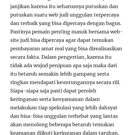
janjikan karena itu seharusnya putuskan dan
putuskan suatu web judi unggulan terpercaya
dan terbaik yang bisa dipercaya dengan bagus.
Pastinya pemain penting masuk bersama web-
site judi bisa dipercaya agar dapat temukan
pembayaran amat real yang bisa direalisasikan
secara fakta. Dalam pengertian, karena itu
tidak ada wujud penipuan apa saja maka dari
itu betaruh semakin lebih gampang serta
ringkas mendapati keuntungannya secara riil.
Siapa-siapa saja pasti dapat peroleh
keringanan serta kenyamanan dalam
melakukan tiap spekulasi yang lebih dahsyat
dan bisa-bisa unggulan terhebat yang lantas
akan menolong beberapa betaruh temukan
keamanan diikuti keringanan dalam taruhan.