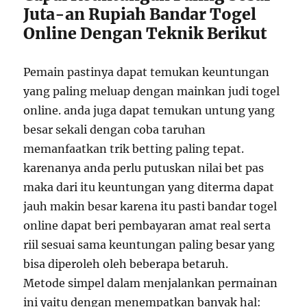
Juta-an Rupiah Bandar Togel
Online Dengan Teknik Berikut
Pemain pastinya dapat temukan keuntungan
yang paling meluap dengan mainkan judi togel
online. anda juga dapat temukan untung yang
besar sekali dengan coba taruhan
memanfaatkan trik betting paling tepat.
karenanya anda perlu putuskan nilai bet pas
maka dari itu keuntungan yang diterma dapat
jauh makin besar karena itu pasti bandar togel
online dapat beri pembayaran amat real serta
riil sesuai sama keuntungan paling besar yang
bisa diperoleh oleh beberapa betaruh.
Metode simpel dalam menjalankan permainan
ini yaitu dengan menempatkan banyak hal: