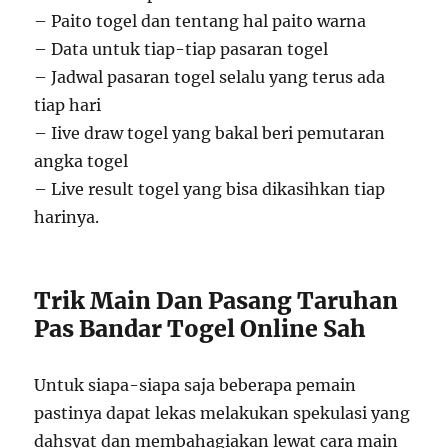
– Paito togel dan tentang hal paito warna
– Data untuk tiap-tiap pasaran togel
– Jadwal pasaran togel selalu yang terus ada
tiap hari
– Iive draw togel yang bakal beri pemutaran
angka togel
– Live result togel yang bisa dikasihkan tiap
harinya.
Trik Main Dan Pasang Taruhan
Pas Bandar Togel Online Sah
Untuk siapa-siapa saja beberapa pemain
pastinya dapat lekas melakukan spekulasi yang
dahsyat dan membahagiakan lewat cara main