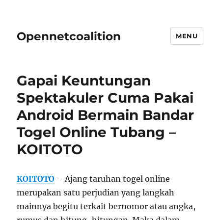
Opennetcoalition
MENU
Gapai Keuntungan
Spektakuler Cuma Pakai
Android Bermain Bandar
Togel Online Tubang –
KOITOTO
KOITOTO
– Ajang taruhan togel online
merupakan satu perjudian yang langkah
mainnya begitu terkait bernomor atau angka,