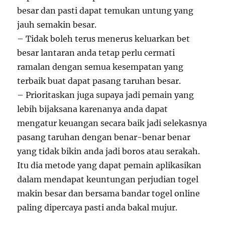
besar dan pasti dapat temukan untung yang
jauh semakin besar.
– Tidak boleh terus menerus keluarkan bet
besar lantaran anda tetap perlu cermati
ramalan dengan semua kesempatan yang
terbaik buat dapat pasang taruhan besar.
– Prioritaskan juga supaya jadi pemain yang
lebih bijaksana karenanya anda dapat
mengatur keuangan secara baik jadi selekasnya
pasang taruhan dengan benar-benar benar
yang tidak bikin anda jadi boros atau serakah.
Itu dia metode yang dapat pemain aplikasikan
dalam mendapat keuntungan perjudian togel
makin besar dan bersama bandar togel online
paling dipercaya pasti anda bakal mujur.