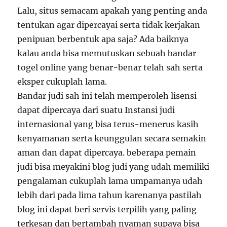
Lalu, situs semacam apakah yang penting anda
tentukan agar dipercayai serta tidak kerjakan
penipuan berbentuk apa saja? Ada baiknya
kalau anda bisa memutuskan sebuah bandar
togel online yang benar-benar telah sah serta
eksper cukuplah lama.
Bandar judi sah ini telah memperoleh lisensi
dapat dipercaya dari suatu Instansi judi
internasional yang bisa terus-menerus kasih
kenyamanan serta keunggulan secara semakin
aman dan dapat dipercaya. beberapa pemain
judi bisa meyakini blog judi yang udah memiliki
pengalaman cukuplah lama umpamanya udah
lebih dari pada lima tahun karenanya pastilah
blog ini dapat beri servis terpilih yang paling
terkesan dan bertambah nyaman supaya bisa