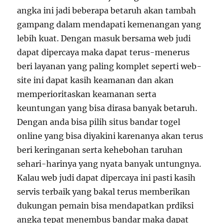
angka ini jadi beberapa betaruh akan tambah
gampang dalam mendapati kemenangan yang
lebih kuat. Dengan masuk bersama web judi
dapat dipercaya maka dapat terus-menerus
beri layanan yang paling komplet seperti web-
site ini dapat kasih keamanan dan akan
memperioritaskan keamanan serta
keuntungan yang bisa dirasa banyak betaruh.
Dengan anda bisa pilih situs bandar togel
online yang bisa diyakini karenanya akan terus
beri keringanan serta kehebohan taruhan
sehari-harinya yang nyata banyak untungnya.
Kalau web judi dapat dipercaya ini pasti kasih
servis terbaik yang bakal terus memberikan
dukungan pemain bisa mendapatkan prdiksi
angka tepat menembus bandar maka dapat