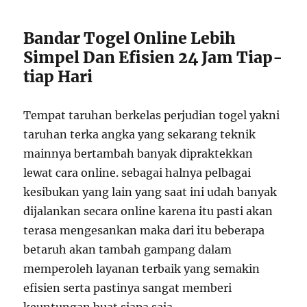
Bandar Togel Online Lebih
Simpel Dan Efisien 24 Jam Tiap-
tiap Hari
Tempat taruhan berkelas perjudian togel yakni
taruhan terka angka yang sekarang teknik
mainnya bertambah banyak dipraktekkan
lewat cara online. sebagai halnya pelbagai
kesibukan yang lain yang saat ini udah banyak
dijalankan secara online karena itu pasti akan
terasa mengesankan maka dari itu beberapa
betaruh akan tambah gampang dalam
memperoleh layanan terbaik yang semakin
efisien serta pastinya sangat memberi