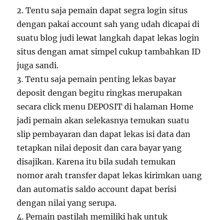
2. Tentu saja pemain dapat segra login situs
dengan pakai account sah yang udah dicapai di
suatu blog judi lewat langkah dapat lekas login
situs dengan amat simpel cukup tambahkan ID
juga sandi.
3. Tentu saja pemain penting lekas bayar
deposit dengan begitu ringkas merupakan
secara click menu DEPOSIT di halaman Home
jadi pemain akan selekasnya temukan suatu
slip pembayaran dan dapat lekas isi data dan
tetapkan nilai deposit dan cara bayar yang
disajikan. Karena itu bila sudah temukan
nomor arah transfer dapat lekas kirimkan uang
dan automatis saldo account dapat berisi
dengan nilai yang serupa.
4. Pemain pastilah memiliki hak untuk