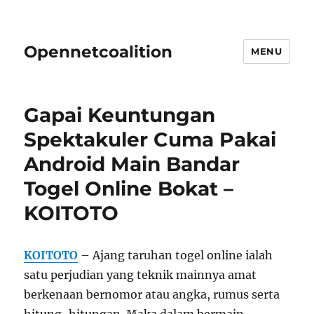
Opennetcoalition
MENU
Gapai Keuntungan
Spektakuler Cuma Pakai
Android Main Bandar
Togel Online Bokat –
KOITOTO
KOITOTO
– Ajang taruhan togel online ialah
satu perjudian yang teknik mainnya amat
berkenaan bernomor atau angka, rumus serta