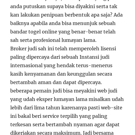
anda putuskan supaya bisa diyakini serta tak
kan lakukan penipuan berbentuk apa saja? Ada
baiknya apabila anda bisa menunjuk sebuah
bandar togel online yang benar-benar telah
sah serta profesional lumayan lama.
Broker judi sah ini telah memperoleh lisensi
paling dipercaya dari sebuah Instansi judi
internasional yang hendak terus-menerus
kasih kenyamanan dan keunggulan secara
bertambah aman dan dapat dipercaya.
beberapa pemain judi bisa meyakini web judi
yang udah eksper lumayan lama misalkan udah
lebih dari lima tahun karenanya pasti web-site
ini bakal beri service terpilih yang paling
terkesan serta bertambah nyaman agar dapat
dikerjakan secara maksimum. Jadi bersama