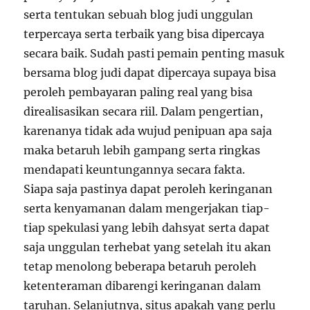
serta tentukan sebuah blog judi unggulan
terpercaya serta terbaik yang bisa dipercaya
secara baik. Sudah pasti pemain penting masuk
bersama blog judi dapat dipercaya supaya bisa
peroleh pembayaran paling real yang bisa
direalisasikan secara riil. Dalam pengertian,
karenanya tidak ada wujud penipuan apa saja
maka betaruh lebih gampang serta ringkas
mendapati keuntungannya secara fakta.
Siapa saja pastinya dapat peroleh keringanan
serta kenyamanan dalam mengerjakan tiap-
tiap spekulasi yang lebih dahsyat serta dapat
saja unggulan terhebat yang setelah itu akan
tetap menolong beberapa betaruh peroleh
ketenteraman dibarengi keringanan dalam
taruhan. Selanjutnya, situs apakah yang perlu