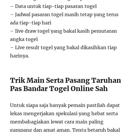
– Data untuk tiap-tiap pasaran togel
– Jadwal pasaran togel masih tetap yang terus
ada tiap-tiap hari
– Iive draw togel yang bakal kasih pemutaran
angka togel
– Live result togel yang bakal dikasihkan tiap
harinya.
Trik Main Serta Pasang Taruhan
Pas Bandar Togel Online Sah
Untuk siapa saja banyak pemain pastilah dapat
lekas mengerjakan spekulasi yang hebat serta
membahagiakan lewat cara main paling
gampang dan amat aman. Tentu betaruh bakal