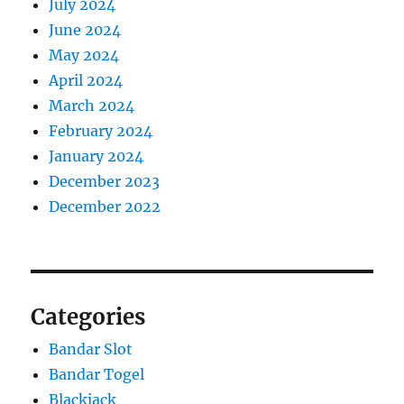
July 2024
June 2024
May 2024
April 2024
March 2024
February 2024
January 2024
December 2023
December 2022
Categories
Bandar Slot
Bandar Togel
Blackjack