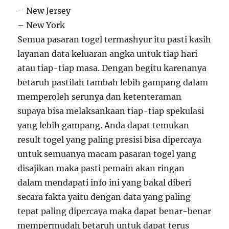
– New Jersey
– New York
Semua pasaran togel termashyur itu pasti kasih
layanan data keluaran angka untuk tiap hari
atau tiap-tiap masa. Dengan begitu karenanya
betaruh pastilah tambah lebih gampang dalam
memperoleh serunya dan ketenteraman
supaya bisa melaksankaan tiap-tiap spekulasi
yang lebih gampang. Anda dapat temukan
result togel yang paling presisi bisa dipercaya
untuk semuanya macam pasaran togel yang
disajikan maka pasti pemain akan ringan
dalam mendapati info ini yang bakal diberi
secara fakta yaitu dengan data yang paling
tepat paling dipercaya maka dapat benar-benar
mempermudah betaruh untuk dapat terus