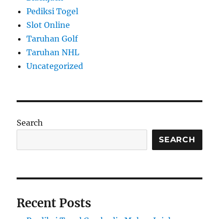
Pediksi Togel
Slot Online
Taruhan Golf
Taruhan NHL
Uncategorized
Search
SEARCH
Recent Posts