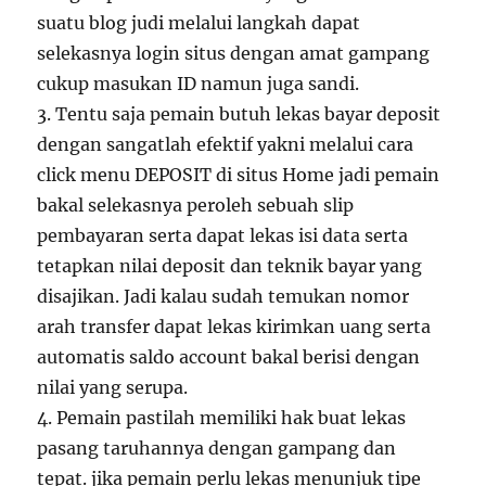
suatu blog judi melalui langkah dapat
selekasnya login situs dengan amat gampang
cukup masukan ID namun juga sandi.
3. Tentu saja pemain butuh lekas bayar deposit
dengan sangatlah efektif yakni melalui cara
click menu DEPOSIT di situs Home jadi pemain
bakal selekasnya peroleh sebuah slip
pembayaran serta dapat lekas isi data serta
tetapkan nilai deposit dan teknik bayar yang
disajikan. Jadi kalau sudah temukan nomor
arah transfer dapat lekas kirimkan uang serta
automatis saldo account bakal berisi dengan
nilai yang serupa.
4. Pemain pastilah memiliki hak buat lekas
pasang taruhannya dengan gampang dan
tepat. jika pemain perlu lekas menunjuk tipe