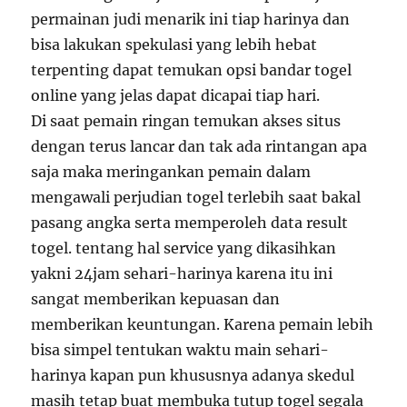
permainan judi menarik ini tiap harinya dan
bisa lakukan spekulasi yang lebih hebat
terpenting dapat temukan opsi bandar togel
online yang jelas dapat dicapai tiap hari.
Di saat pemain ringan temukan akses situs
dengan terus lancar dan tak ada rintangan apa
saja maka meringankan pemain dalam
mengawali perjudian togel terlebih saat bakal
pasang angka serta memperoleh data result
togel. tentang hal service yang dikasihkan
yakni 24jam sehari-harinya karena itu ini
sangat memberikan kepuasan dan
memberikan keuntungan. Karena pemain lebih
bisa simpel tentukan waktu main sehari-
harinya kapan pun khususnya adanya skedul
masih tetap buat membuka tutup togel segala