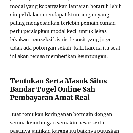
modal yang kebanyakan lantaran betaruh lebih
simpel dalam mendapat ktuntungan yang
paling mengesankan terlebih pemain cuman
perlu persiapkan modal kecil untuk lekas
lakukan transaksi bisnis deposit yang juga
tidak ada potongan sekali-kali, karena itu soal
ini akan terasa memberikan keuntungan.
Tentukan Serta Masuk Situs
Bandar Togel Online Sah
Pembayaran Amat Real
Buat temukan keringanan bermain dengan
semua keuntungan semakin besar serta
pastinya janjikan karena itu baiknya putuskan