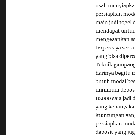
usah menyiapkan
persiapkan moda
main judi togel 
mendapat untung
mengesankan saa
terpercaya serta
yang bisa diperc
Teknik gampang
harinya begitu 
butuh modal bes
minimum deposi
10.000 saja jad
yang kebanyakan
ktuntungan yan
persiapkan modal
deposit yang jug