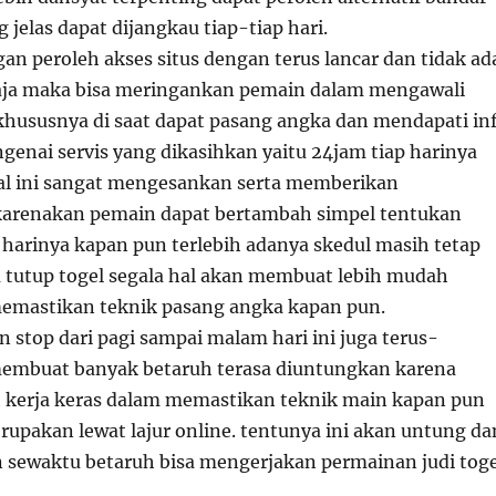
g jelas dapat dijangkau tiap-tiap hari.
an peroleh akses situs dengan terus lancar dan tidak ad
saja maka bisa meringankan pemain dalam mengawali
 khususnya di saat dapat pasang angka dan mendapati in
ngenai servis yang dikasihkan yaitu 24jam tiap harinya
hal ini sangat mengesankan serta memberikan
karenakan pemain dapat bertambah simpel tentukan
 harinya kapan pun terlebih adanya skedul masih tetap
tutup togel segala hal akan membuat lebih mudah
emastikan teknik pasang angka kapan pun.
n stop dari pagi sampai malam hari ini juga terus-
embuat banyak betaruh terasa diuntungkan karena
 kerja keras dalam memastikan teknik main kapan pun
upakan lewat lajur online. tentunya ini akan untung da
sewaktu betaruh bisa mengerjakan permainan judi toge