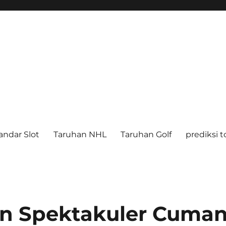
andar Slot
Taruhan NHL
Taruhan Golf
prediksi t
n Spektakuler Cuma