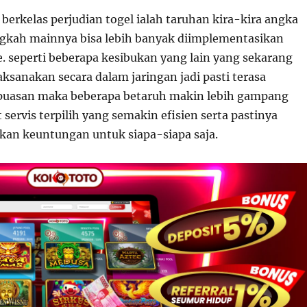
berkelas perjudian togel ialah taruhan kira-kira angka
angkah mainnya bisa lebih banyak diimplementasikan
e. seperti beberapa kesibukan yang lain yang sekarang
ksanakan secara dalam jaringan jadi pasti terasa
uasan maka beberapa betaruh makin lebih gampang
ervis terpilih yang semakin efisien serta pastinya
an keuntungan untuk siapa-siapa saja.