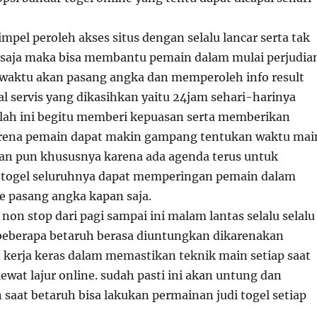
pel peroleh akses situs dengan selalu lancar serta tak
 saja maka bisa membantu pemain dalam mulai perjudia
sewaktu akan pasang angka dan memperoleh info result
al servis yang dikasihkan yaitu 24jam sehari-harinya
ah ini begitu memberi kepuasan serta memberikan
rena pemain dapat makin gampang tentukan waktu mai
pan pun khususnya karena ada agenda terus untuk
togel seluruhnya dapat memperingan pemain dalam
 pasang angka kapan saja.
non stop dari pagi sampai ini malam lantas selalu selalu
eberapa betaruh berasa diuntungkan dikarenakan
 kerja keras dalam memastikan teknik main setiap saat
ewat lajur online. sudah pasti ini akan untung dan
aat betaruh bisa lakukan permainan judi togel setiap