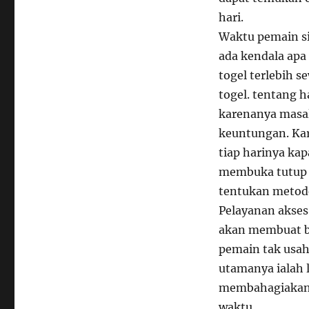
hari.
Waktu pemain sim
ada kendala apa
togel terlebih 
togel. tentang h
karenanya masal
keuntungan. Ka
tiap harinya ka
membuka tutup 
tentukan metode
Pelayanan akses 
akan membuat b
pemain tak usah
utamanya ialah l
membahagiakan s
waktu.