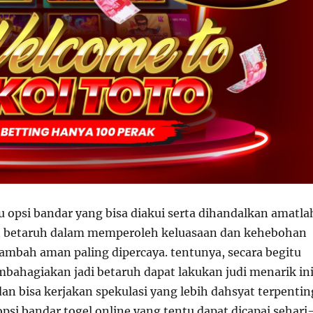
 opsi bandar yang bisa diakui serta dihandalkan amatla
h betaruh dalam memperoleh keluasaan dan kehebohan
tambah aman paling dipercaya. tentunya, secara begitu
bahagiakan jadi betaruh dapat lakukan judi menarik in
an bisa kerjakan spekulasi yang lebih dahsyat terpentin
si bandar togel online yang tentu dapat dicapai sehari