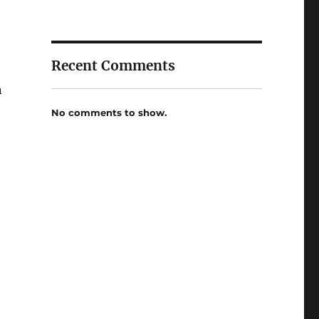
Recent Comments
n
No comments to show.