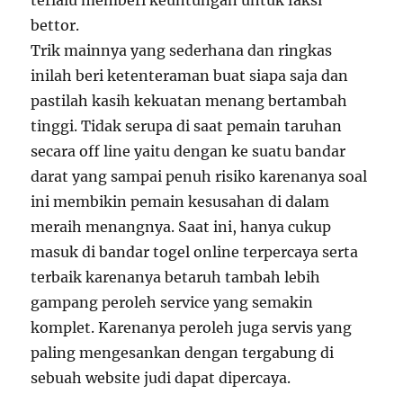
terlalu memberi keuntungan untuk faksi
bettor.
Trik mainnya yang sederhana dan ringkas
inilah beri ketenteraman buat siapa saja dan
pastilah kasih kekuatan menang bertambah
tinggi. Tidak serupa di saat pemain taruhan
secara off line yaitu dengan ke suatu bandar
darat yang sampai penuh risiko karenanya soal
ini membikin pemain kesusahan di dalam
meraih menangnya. Saat ini, hanya cukup
masuk di bandar togel online terpercaya serta
terbaik karenanya betaruh tambah lebih
gampang peroleh service yang semakin
komplet. Karenanya peroleh juga servis yang
paling mengesankan dengan tergabung di
sebuah website judi dapat dipercaya.