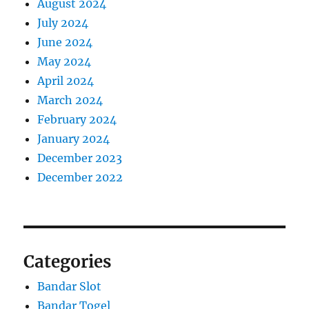
August 2024
July 2024
June 2024
May 2024
April 2024
March 2024
February 2024
January 2024
December 2023
December 2022
Categories
Bandar Slot
Bandar Togel