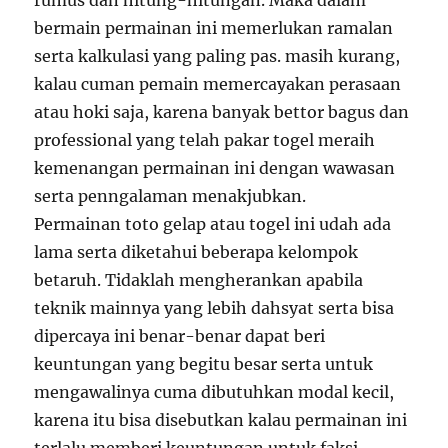
rumus dan hitung-hitungan. Maka dalam
bermain permainan ini memerlukan ramalan
serta kalkulasi yang paling pas. masih kurang,
kalau cuman pemain memercayakan perasaan
atau hoki saja, karena banyak bettor bagus dan
professional yang telah pakar togel meraih
kemenangan permainan ini dengan wawasan
serta penngalaman menakjubkan.
Permainan toto gelap atau togel ini udah ada
lama serta diketahui beberapa kelompok
betaruh. Tidaklah mengherankan apabila
teknik mainnya yang lebih dahsyat serta bisa
dipercaya ini benar-benar dapat beri
keuntungan yang begitu besar serta untuk
mengawalinya cuma dibutuhkan modal kecil,
karena itu bisa disebutkan kalau permainan ini