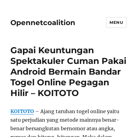
Opennetcoalition
MENU
Gapai Keuntungan
Spektakuler Cuman Pakai
Android Bermain Bandar
Togel Online Pegagan
Hilir – KOITOTO
KOITOTO
– Ajang taruhan togel online yaitu
satu perjudian yang metode mainnya benar-
benar bersangkutan bernomor atau angka,