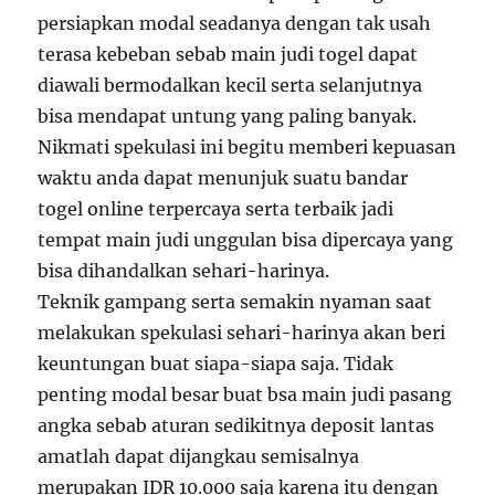
persiapkan modal seadanya dengan tak usah
terasa kebeban sebab main judi togel dapat
diawali bermodalkan kecil serta selanjutnya
bisa mendapat untung yang paling banyak.
Nikmati spekulasi ini begitu memberi kepuasan
waktu anda dapat menunjuk suatu bandar
togel online terpercaya serta terbaik jadi
tempat main judi unggulan bisa dipercaya yang
bisa dihandalkan sehari-harinya.
Teknik gampang serta semakin nyaman saat
melakukan spekulasi sehari-harinya akan beri
keuntungan buat siapa-siapa saja. Tidak
penting modal besar buat bsa main judi pasang
angka sebab aturan sedikitnya deposit lantas
amatlah dapat dijangkau semisalnya
merupakan IDR 10.000 saja karena itu dengan