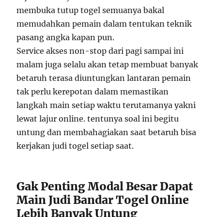
membuka tutup togel semuanya bakal
memudahkan pemain dalam tentukan teknik
pasang angka kapan pun.
Service akses non-stop dari pagi sampai ini
malam juga selalu akan tetap membuat banyak
betaruh terasa diuntungkan lantaran pemain
tak perlu kerepotan dalam memastikan
langkah main setiap waktu terutamanya yakni
lewat lajur online. tentunya soal ini begitu
untung dan membahagiakan saat betaruh bisa
kerjakan judi togel setiap saat.
Gak Penting Modal Besar Dapat
Main Judi Bandar Togel Online
Lebih Banyak Untung