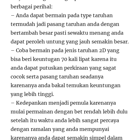
berbagai perihal:
– Anda dapat bermain pada type taruhan
termudah jadi pasang taruhan anda dengan
bertambah besar pasti sewaktu menang anda
dapat peroleh untung yang jauh semakin besar.
– Coba bermain pada jenis taruhan 2D yang
bisa beri keuntugan 70 kali lipat karena itu
anda dapat putuskan perkiraan yang sagat
cocok serta pasang taruhan seadanya
karenanya anda bakal temukan keuntungan
yang lebih tinggi.
– Kedepankan menjadi pemula karenanya
mulai permainan dengan bet rendah lebih dulu
setelah itu waktu anda lebih sangat percaya
dengan ramalan yang anda mempunyai
karenanya anda dapat semakin simpel dalam