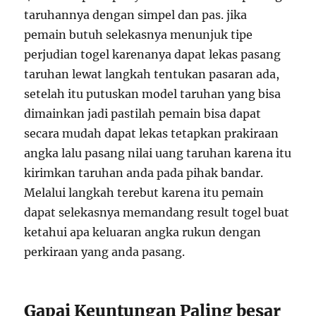
taruhannya dengan simpel dan pas. jika
pemain butuh selekasnya menunjuk tipe
perjudian togel karenanya dapat lekas pasang
taruhan lewat langkah tentukan pasaran ada,
setelah itu putuskan model taruhan yang bisa
dimainkan jadi pastilah pemain bisa dapat
secara mudah dapat lekas tetapkan prakiraan
angka lalu pasang nilai uang taruhan karena itu
kirimkan taruhan anda pada pihak bandar.
Melalui langkah terebut karena itu pemain
dapat selekasnya memandang result togel buat
ketahui apa keluaran angka rukun dengan
perkiraan yang anda pasang.
Gapai Keuntungan Paling besar