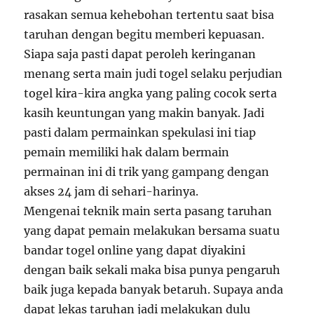
rasakan semua kehebohan tertentu saat bisa
taruhan dengan begitu memberi kepuasan.
Siapa saja pasti dapat peroleh keringanan
menang serta main judi togel selaku perjudian
togel kira-kira angka yang paling cocok serta
kasih keuntungan yang makin banyak. Jadi
pasti dalam permainkan spekulasi ini tiap
pemain memiliki hak dalam bermain
permainan ini di trik yang gampang dengan
akses 24 jam di sehari-harinya.
Mengenai teknik main serta pasang taruhan
yang dapat pemain melakukan bersama suatu
bandar togel online yang dapat diyakini
dengan baik sekali maka bisa punya pengaruh
baik juga kepada banyak betaruh. Supaya anda
dapat lekas taruhan jadi melakukan dulu