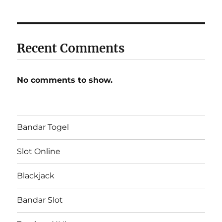
Recent Comments
No comments to show.
Bandar Togel
Slot Online
Blackjack
Bandar Slot