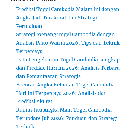
Prediksi Togel Cambodia Malam Ini dengan
Angka Jadi Terakurat dan Strategi
Permainan
Strategi Menang Togel Cambodia dengan
Analisis Paito Warna 2026: Tips dan Teknik
Terpercaya
Data Pengeluaran Togel Cambodia Lengkap
dan Prediksi Hari Ini 2026: Analisis Terbaru
dan Pemanfaatan Strategis
Bocoran Angka Keluaran Togel Cambodia
Hari Ini Terpercaya 2026: Analisis dan
Prediksi Akurat
Rumus Jitu Angka Main Togel Cambodia
Terupdate Juli 2026: Panduan dan Strategi
Terbaik