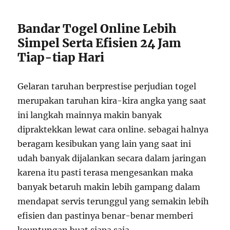
Bandar Togel Online Lebih
Simpel Serta Efisien 24 Jam
Tiap-tiap Hari
Gelaran taruhan berprestise perjudian togel
merupakan taruhan kira-kira angka yang saat
ini langkah mainnya makin banyak
dipraktekkan lewat cara online. sebagai halnya
beragam kesibukan yang lain yang saat ini
udah banyak dijalankan secara dalam jaringan
karena itu pasti terasa mengesankan maka
banyak betaruh makin lebih gampang dalam
mendapat servis terunggul yang semakin lebih
efisien dan pastinya benar-benar memberi