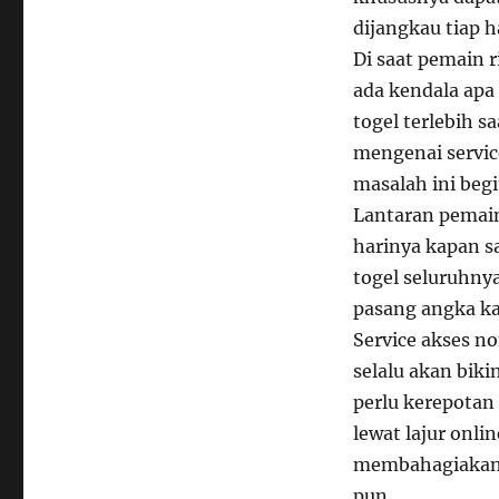
dijangkau tiap ha
Di saat pemain 
ada kendala ap
togel terlebih s
mengenai servic
masalah ini be
Lantaran pemai
harinya kapan s
togel seluruhn
pasang angka ka
Service akses n
selalu akan bik
perlu kerepotan
lewat lajur onli
membahagiakan w
pun.