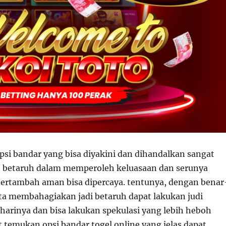
psi bandar yang bisa diyakini dan dihandalkan sangat
h betaruh dalam memperoleh keluasaan dan serunya
bertambah aman bisa dipercaya. tentunya, dengan benar
rta membahagiakan jadi betaruh dapat lakukan judi
 harinya dan bisa lakukan spekulasi yang lebih heboh
 temukan opsi bandar togel online yang jelas dapat