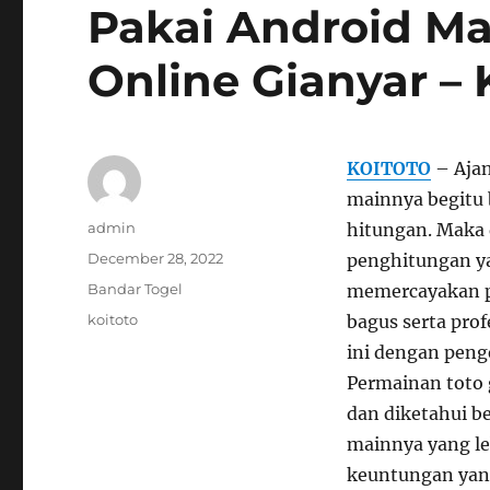
Pakai Android Ma
Online Gianyar –
KOITOTO
– Ajan
mainnya begitu
Author
admin
hitungan. Maka
Posted
December 28, 2022
penghitungan ya
on
Categories
Bandar Togel
memercayakan pe
Tags
koitoto
bagus serta pro
ini dengan pen
Permainan toto 
dan diketahui b
mainnya yang leb
keuntungan yang