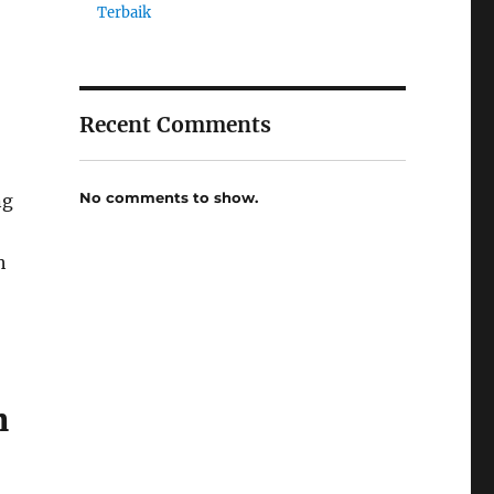
Terbaik
Recent Comments
No comments to show.
ng
h
n