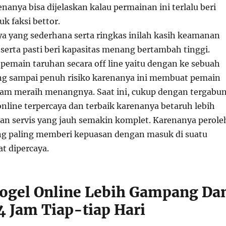
enanya bisa dijelaskan kalau permainan ini terlalu beri
k faksi bettor.
 yang sederhana serta ringkas inilah kasih keamanan
 serta pasti beri kapasitas menang bertambah tinggi.
 pemain taruhan secara off line yaitu dengan ke sebuah
ng sampai penuh risiko karenanya ini membuat pemain
lam meraih menangnya. Saat ini, cukup dengan tergabu
online terpercaya dan terbaik karenanya betaruh lebih
 servis yang jauh semakin komplet. Karenanya perole
ng paling memberi kepuasan dengan masuk di suatu
at dipercaya.
ogel Online Lebih Gampang Da
4 Jam Tiap-tiap Hari