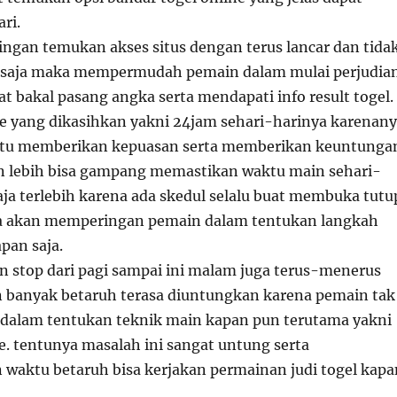
ri.
ringan temukan akses situs dengan terus lancar dan tida
a saja maka mempermudah pemain dalam mulai perjudia
aat bakal pasang angka serta mendapati info result togel.
e yang dikasihkan yakni 24jam sehari-harinya karenan
gitu memberikan kepuasan serta memberikan keuntunga
n lebih bisa gampang memastikan waktu main sehari-
aja terlebih karena ada skedul selalu buat membuka tutu
ya akan memperingan pemain dalam tentukan langkah
pan saja.
on stop dari pagi sampai ini malam juga terus-menerus
in banyak betaruh terasa diuntungkan karena pemain tak
 dalam tentukan teknik main kapan pun terutama yakni
ne. tentunya masalah ini sangat untung serta
aktu betaruh bisa kerjakan permainan judi togel kapa