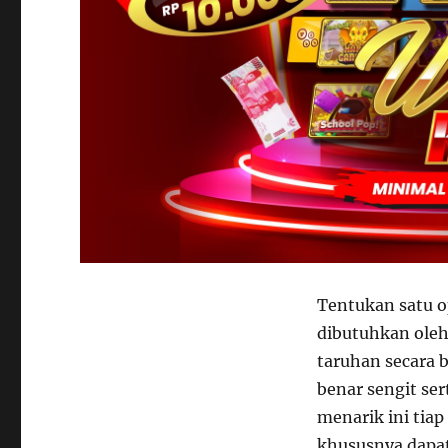
Tentukan satu o
dibutuhkan ole
taruhan secara 
benar sengit se
menarik ini tiap
khususnya dapat