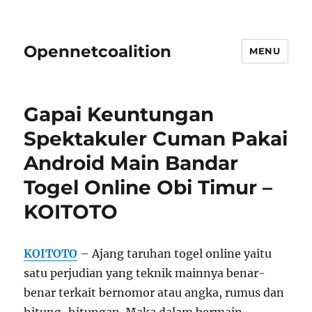
Opennetcoalition
MENU
Gapai Keuntungan
Spektakuler Cuman Pakai
Android Main Bandar
Togel Online Obi Timur –
KOITOTO
KOITOTO
– Ajang taruhan togel online yaitu
satu perjudian yang teknik mainnya benar-
benar terkait bernomor atau angka, rumus dan