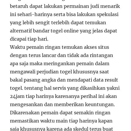
betaruh dapat lakukan permainan judi menarik
ini sehari-harinya serta bisa lakukan spekulasi
yang lebih sengit terlebih dapat temukan
alternatif bandar togel online yang jelas dapat
dicapai tiap hari.
Waktu pemain ringan temukan akses situs
dengan terus lancar dan tidak ada rintangan
apa saja maka meringankan pemain dalam
mengawali perjudian togel khususnya saat
bakal pasang angka dan mendapati data result
togel. tentang hal servis yang dikasihkan yakni
24jam tiap harinya karenanya perihal ini akan
mengesankan dan memberikan keuntungan.
Dikarenakan pemain dapat semakin ringan
memastikan waktu main tiap harinya kapan
saja khususnya karena ada skedul terus buat