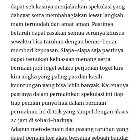
dapat selekasnya menjalankan spekulasi yang
dahsyat serta membahagiakan lewat langkah
main termudah dan amat aman. Pastinya
betaruh dapat rasakan semua serunya khusus
sewaktu bisa taruhan dengan benar-benar
memberi kepuasan. Siapa-siapa saja pastinya
dapat temukan keluasaan menang serta
bermain judi togel selaku perjudian togel kira-
kira angka yang paling pas dan kasih
keuntungan yang bisa lebih banyak. Karenanya
pastinya dalam permainkan spekulasi ini tiap-
tiap pemain punya hak dalam bermain
permainan ini di trik yang simpel dengan akses
24 jam di sehari-harinya.
Adapun metode main dan pasang taruhan yang
dapat pemain kerjakan bersama sebuah bandar