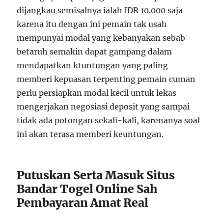
dijangkau semisalnya ialah IDR 10.000 saja
karena itu dengan ini pemain tak usah
mempunyai modal yang kebanyakan sebab
betaruh semakin dapat gampang dalam
mendapatkan ktuntungan yang paling
memberi kepuasan terpenting pemain cuman
perlu persiapkan modal kecil untuk lekas
mengerjakan negosiasi deposit yang sampai
tidak ada potongan sekali-kali, karenanya soal
ini akan terasa memberi keuntungan.
Putuskan Serta Masuk Situs
Bandar Togel Online Sah
Pembayaran Amat Real