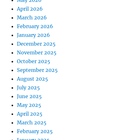
April 2026
March 2026
February 2026
January 2026
December 2025
November 2025
October 2025
September 2025
August 2025
July 2025
June 2025
May 2025
April 2025
March 2025
February 2025
January 2025