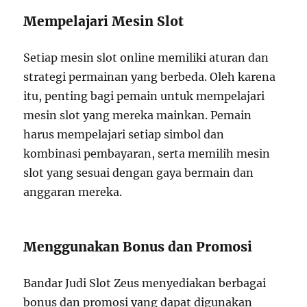
Mempelajari Mesin Slot
Setiap mesin slot online memiliki aturan dan
strategi permainan yang berbeda. Oleh karena
itu, penting bagi pemain untuk mempelajari
mesin slot yang mereka mainkan. Pemain
harus mempelajari setiap simbol dan
kombinasi pembayaran, serta memilih mesin
slot yang sesuai dengan gaya bermain dan
anggaran mereka.
Menggunakan Bonus dan Promosi
Bandar Judi Slot Zeus menyediakan berbagai
bonus dan promosi yang dapat digunakan