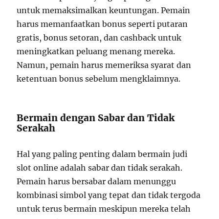
untuk memaksimalkan keuntungan. Pemain
harus memanfaatkan bonus seperti putaran
gratis, bonus setoran, dan cashback untuk
meningkatkan peluang menang mereka.
Namun, pemain harus memeriksa syarat dan
ketentuan bonus sebelum mengklaimnya.
Bermain dengan Sabar dan Tidak
Serakah
Hal yang paling penting dalam bermain judi
slot online adalah sabar dan tidak serakah.
Pemain harus bersabar dalam menunggu
kombinasi simbol yang tepat dan tidak tergoda
untuk terus bermain meskipun mereka telah