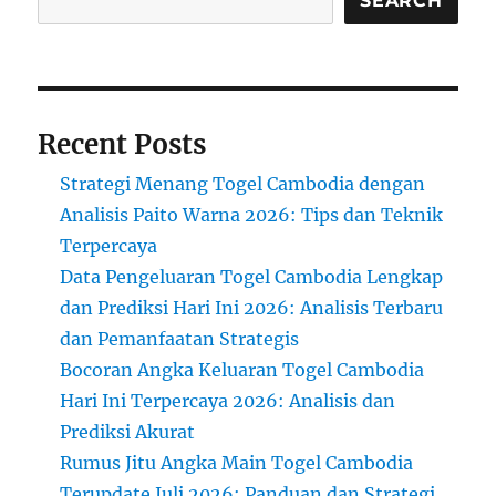
SEARCH
Recent Posts
Strategi Menang Togel Cambodia dengan
Analisis Paito Warna 2026: Tips dan Teknik
Terpercaya
Data Pengeluaran Togel Cambodia Lengkap
dan Prediksi Hari Ini 2026: Analisis Terbaru
dan Pemanfaatan Strategis
Bocoran Angka Keluaran Togel Cambodia
Hari Ini Terpercaya 2026: Analisis dan
Prediksi Akurat
Rumus Jitu Angka Main Togel Cambodia
Terupdate Juli 2026: Panduan dan Strategi