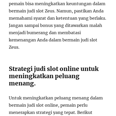
pemain bisa meningkatkan keuntungan dalam
bermain judi slot Zeus. Namun, pastikan Anda
memahami syarat dan ketentuan yang berlaku.
Jangan sampai bonus yang ditawarkan malah
menjadi bumerang dan membatasi
kemenangan Anda dalam bermain judi slot
Zeus.
Strategi judi slot online untuk
meningkatkan peluang
menang.
Untuk meningkatkan peluang menang dalam
bermain judi slot online, pemain perlu
menerapkan strategi yang tepat. Berikut