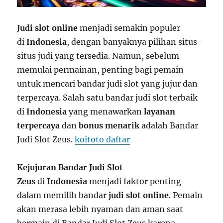
Judi slot online
menjadi semakin populer
di
Indonesia
, dengan banyaknya pilihan situs-
situs judi yang tersedia. Namun, sebelum
memulai permainan, penting bagi pemain
untuk mencari bandar judi slot yang jujur dan
terpercaya. Salah satu bandar judi slot terbaik
di
Indonesia
yang menawarkan
layanan
terpercaya
dan
bonus menarik
adalah Bandar
Judi Slot Zeus.
koitoto daftar
Kejujuran Bandar Judi Slot
Zeus
di
Indonesia
menjadi faktor penting
dalam memilih bandar
judi slot online
. Pemain
akan merasa lebih nyaman dan aman saat
bermain di Bandar Judi Slot Zeus karena