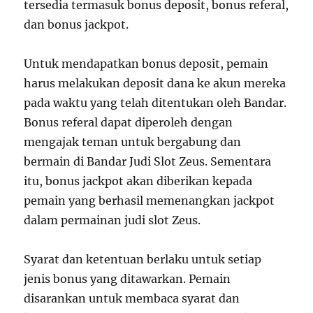
tersedia termasuk bonus deposit, bonus referal,
dan bonus jackpot.
Untuk mendapatkan bonus deposit, pemain
harus melakukan deposit dana ke akun mereka
pada waktu yang telah ditentukan oleh Bandar.
Bonus referal dapat diperoleh dengan
mengajak teman untuk bergabung dan
bermain di Bandar Judi Slot Zeus. Sementara
itu, bonus jackpot akan diberikan kepada
pemain yang berhasil memenangkan jackpot
dalam permainan judi slot Zeus.
Syarat dan ketentuan berlaku untuk setiap
jenis bonus yang ditawarkan. Pemain
disarankan untuk membaca syarat dan