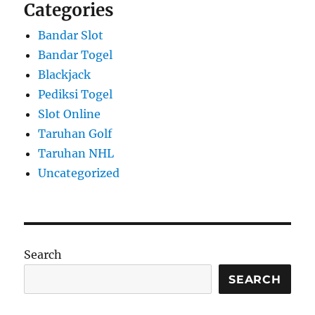
Categories
Bandar Slot
Bandar Togel
Blackjack
Pediksi Togel
Slot Online
Taruhan Golf
Taruhan NHL
Uncategorized
Search
SEARCH