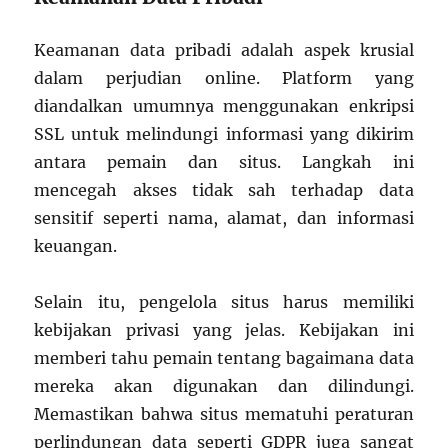
Keamanan data pribadi adalah aspek krusial
dalam perjudian online. Platform yang
diandalkan umumnya menggunakan enkripsi
SSL untuk melindungi informasi yang dikirim
antara pemain dan situs. Langkah ini
mencegah akses tidak sah terhadap data
sensitif seperti nama, alamat, dan informasi
keuangan.
Selain itu, pengelola situs harus memiliki
kebijakan privasi yang jelas. Kebijakan ini
memberi tahu pemain tentang bagaimana data
mereka akan digunakan dan dilindungi.
Memastikan bahwa situs mematuhi peraturan
perlindungan data seperti GDPR juga sangat