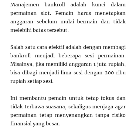
Manajemen bankroll adalah kunci dalam
permainan slot. Pemain harus menetapkan
anggaran sebelum mulai bermain dan tidak
melebihi batas tersebut.
Salah satu cara efektif adalah dengan membagi
bankroll menjadi beberapa sesi permainan.
Misalnya, jika memiliki anggaran 1 juta rupiah,
bisa dibagi menjadi lima sesi dengan 200 ribu
rupiah setiap sesi.
Ini membantu pemain untuk tetap fokus dan
tidak terbawa suasana, sekaligus menjaga agar
permainan tetap menyenangkan tanpa risiko
finansial yang besar.