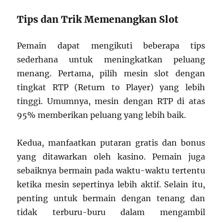
Tips dan Trik Memenangkan Slot
Pemain dapat mengikuti beberapa tips
sederhana untuk meningkatkan peluang
menang. Pertama, pilih mesin slot dengan
tingkat RTP (Return to Player) yang lebih
tinggi. Umumnya, mesin dengan RTP di atas
95% memberikan peluang yang lebih baik.
Kedua, manfaatkan putaran gratis dan bonus
yang ditawarkan oleh kasino. Pemain juga
sebaiknya bermain pada waktu-waktu tertentu
ketika mesin sepertinya lebih aktif. Selain itu,
penting untuk bermain dengan tenang dan
tidak terburu-buru dalam mengambil