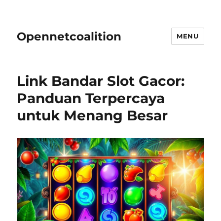
Opennetcoalition
MENU
Link Bandar Slot Gacor:
Panduan Terpercaya
untuk Menang Besar