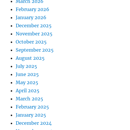
March 2026
February 2026
January 2026
December 2025
November 2025
October 2025
September 2025
August 2025
July 2025
June 2025
May 2025
April 2025
March 2025
February 2025
January 2025
December 2024