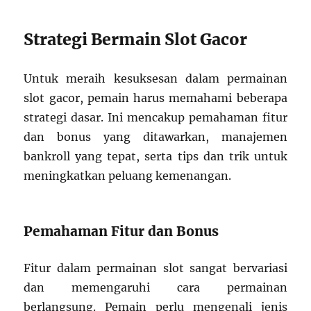
Strategi Bermain Slot Gacor
Untuk meraih kesuksesan dalam permainan
slot gacor, pemain harus memahami beberapa
strategi dasar. Ini mencakup pemahaman fitur
dan bonus yang ditawarkan, manajemen
bankroll yang tepat, serta tips dan trik untuk
meningkatkan peluang kemenangan.
Pemahaman Fitur dan Bonus
Fitur dalam permainan slot sangat bervariasi
dan memengaruhi cara permainan
berlangsung. Pemain perlu mengenali jenis