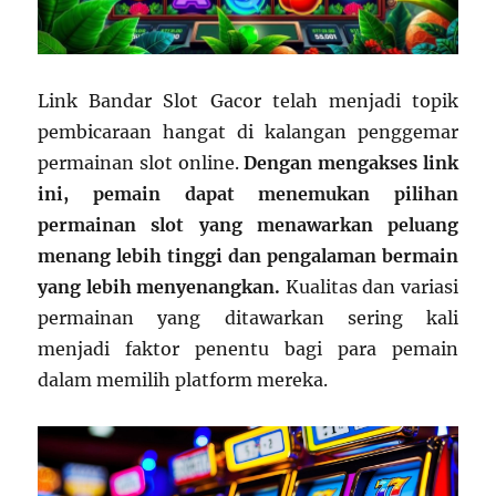
Link Bandar Slot Gacor telah menjadi topik
pembicaraan hangat di kalangan penggemar
permainan slot online.
Dengan mengakses link
ini, pemain dapat menemukan pilihan
permainan slot yang menawarkan peluang
menang lebih tinggi dan pengalaman bermain
yang lebih menyenangkan.
Kualitas dan variasi
permainan yang ditawarkan sering kali
menjadi faktor penentu bagi para pemain
dalam memilih platform mereka.