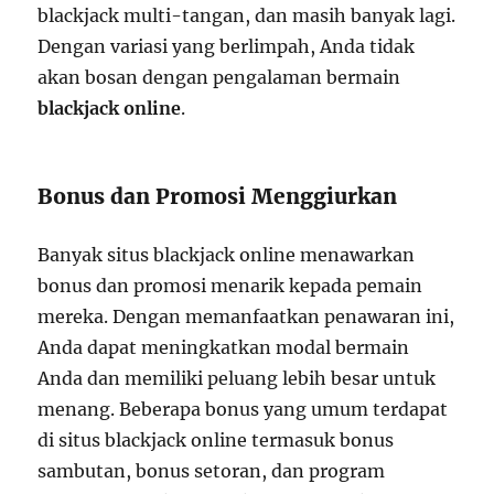
blackjack multi-tangan, dan masih banyak lagi.
Dengan variasi yang berlimpah, Anda tidak
akan bosan dengan pengalaman bermain
blackjack online
.
Bonus dan Promosi Menggiurkan
Banyak situs blackjack online menawarkan
bonus dan promosi menarik kepada pemain
mereka. Dengan memanfaatkan penawaran ini,
Anda dapat meningkatkan modal bermain
Anda dan memiliki peluang lebih besar untuk
menang. Beberapa bonus yang umum terdapat
di situs blackjack online termasuk bonus
sambutan, bonus setoran, dan program