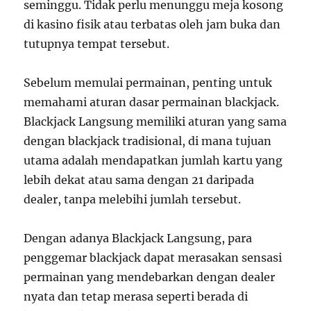
seminggu. Tidak perlu menunggu meja kosong
di kasino fisik atau terbatas oleh jam buka dan
tutupnya tempat tersebut.
Sebelum memulai permainan, penting untuk
memahami aturan dasar permainan blackjack.
Blackjack Langsung memiliki aturan yang sama
dengan blackjack tradisional, di mana tujuan
utama adalah mendapatkan jumlah kartu yang
lebih dekat atau sama dengan 21 daripada
dealer, tanpa melebihi jumlah tersebut.
Dengan adanya Blackjack Langsung, para
penggemar blackjack dapat merasakan sensasi
permainan yang mendebarkan dengan dealer
nyata dan tetap merasa seperti berada di