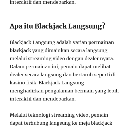
interaktif dan mendebarkan.
Apa itu Blackjack Langsung?
Blackjack Langsung adalah varian
permainan
blackjack
yang dimainkan secara langsung
melalui streaming video dengan dealer nyata.
Dalam permainan ini, pemain dapat melihat
dealer secara langsung dan bertaruh seperti di
kasino fisik. Blackjack Langsung
menghadirkan pengalaman bermain yang lebih
interaktif dan mendebarkan.
Melalui teknologi streaming video, pemain
dapat terhubung langsung ke meja blackjack