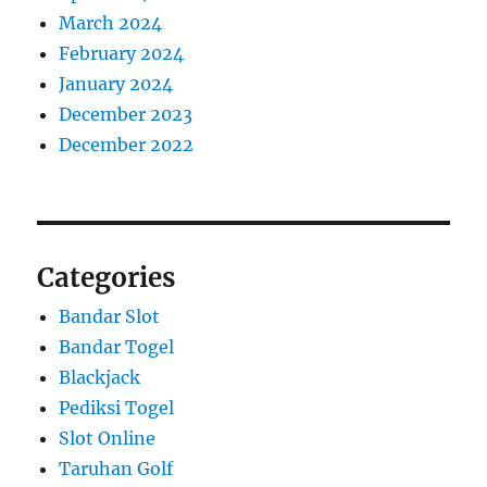
March 2024
February 2024
January 2024
December 2023
December 2022
Categories
Bandar Slot
Bandar Togel
Blackjack
Pediksi Togel
Slot Online
Taruhan Golf