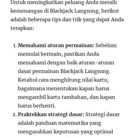
Untuk meningkatkan peluang Anda meraih
kemenangan di Blackjack Langsung, berikut
adalah beberapa tips dan trik yang dapat Anda
terapkan:
Memahami aturan permainan:
Sebelum
memulai bermain, pastikan Anda
memahami dengan baik aturan-aturan
dasar permainan Blackjack Langsung.
Ketahui cara menghitung nilai kartu,
bagaimana menentukan kapan harus
mengambil kartu tambahan, dan kapan
harus berhenti.
Praktekkan strategi dasar:
Strategi dasar
adalah panduan matematika yang
mengarahkan keputusan yang optimal