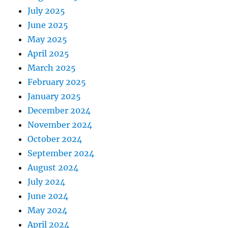
July 2025
June 2025
May 2025
April 2025
March 2025
February 2025
January 2025
December 2024
November 2024
October 2024
September 2024
August 2024
July 2024
June 2024
May 2024
April 2024