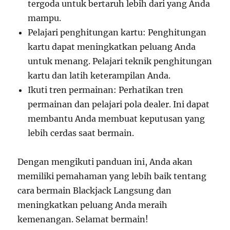
tergoda untuk bertaruh lebih dari yang Anda
mampu.
Pelajari penghitungan kartu: Penghitungan
kartu dapat meningkatkan peluang Anda
untuk menang. Pelajari teknik penghitungan
kartu dan latih keterampilan Anda.
Ikuti tren permainan: Perhatikan tren
permainan dan pelajari pola dealer. Ini dapat
membantu Anda membuat keputusan yang
lebih cerdas saat bermain.
Dengan mengikuti panduan ini, Anda akan
memiliki pemahaman yang lebih baik tentang
cara bermain Blackjack Langsung dan
meningkatkan peluang Anda meraih
kemenangan. Selamat bermain!