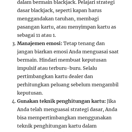
dalam bermain blackjack. Pelajari strategi
dasar blackjack, seperti kapan harus
menggandakan taruhan, membagi
pasangan kartu, atau menyimpan kartu as
sebagai 11 atau 1.
Manajemen emosi:
Tetap tenang dan
jangan biarkan emosi Anda menguasai saat
bermain. Hindari membuat keputusan
impulsif atau terburu-buru. Selalu
pertimbangkan kartu dealer dan
perhitungkan peluang sebelum mengambil
keputusan.
Gunakan teknik penghitungan kartu:
Jika
Anda telah menguasai strategi dasar, Anda
bisa mempertimbangkan menggunakan
teknik penghitungan kartu dalam