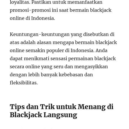
loyalitas. Pastikan untuk memanfaatkan
promosi-promosi ini saat bermain blackjack
online di Indonesia.
Keuntungan-keuntungan yang disebutkan di
atas adalah alasan mengapa bermain blackjack
online semakin populer di Indonesia. Anda
dapat menikmati sensasi permainan blackjack
secara online yang seru dan mengasyikkan
dengan lebih banyak kebebasan dan
fleksibilitas.
Tips dan Trik untuk Menang di
Blackjack Langsung