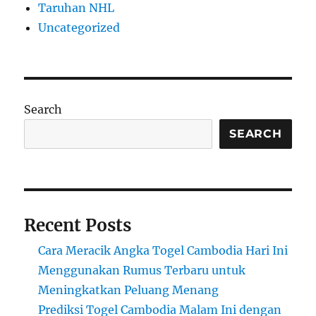
Taruhan NHL
Uncategorized
Search
SEARCH
Recent Posts
Cara Meracik Angka Togel Cambodia Hari Ini
Menggunakan Rumus Terbaru untuk
Meningkatkan Peluang Menang
Prediksi Togel Cambodia Malam Ini dengan