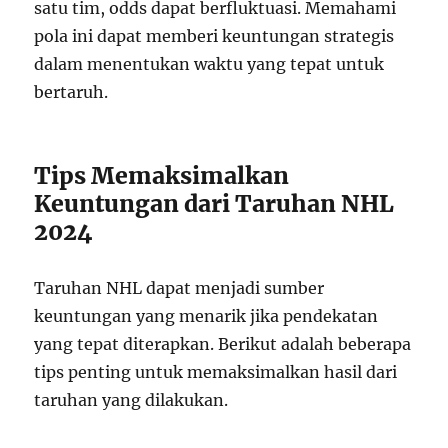
satu tim, odds dapat berfluktuasi. Memahami
pola ini dapat memberi keuntungan strategis
dalam menentukan waktu yang tepat untuk
bertaruh.
Tips Memaksimalkan
Keuntungan dari Taruhan NHL
2024
Taruhan NHL dapat menjadi sumber
keuntungan yang menarik jika pendekatan
yang tepat diterapkan. Berikut adalah beberapa
tips penting untuk memaksimalkan hasil dari
taruhan yang dilakukan.