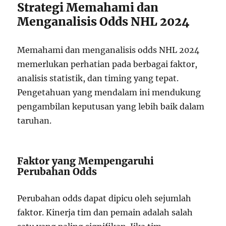
Strategi Memahami dan
Menganalisis Odds NHL 2024
Memahami dan menganalisis odds NHL 2024
memerlukan perhatian pada berbagai faktor,
analisis statistik, dan timing yang tepat.
Pengetahuan yang mendalam ini mendukung
pengambilan keputusan yang lebih baik dalam
taruhan.
Faktor yang Mempengaruhi
Perubahan Odds
Perubahan odds dapat dipicu oleh sejumlah
faktor. Kinerja tim dan pemain adalah salah