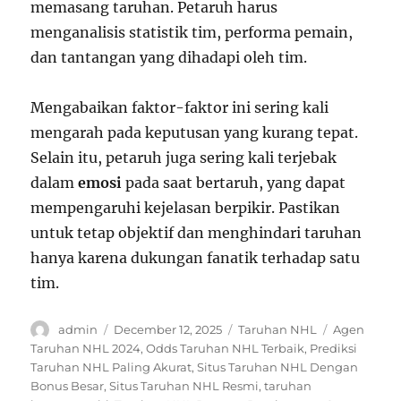
memasang taruhan. Petaruh harus
menganalisis statistik tim, performa pemain,
dan tantangan yang dihadapi oleh tim.
Mengabaikan faktor-faktor ini sering kali
mengarah pada keputusan yang kurang tepat.
Selain itu, petaruh juga sering kali terjebak
dalam
emosi
pada saat bertaruh, yang dapat
mempengaruhi kejelasan berpikir. Pastikan
untuk tetap objektif dan menghindari taruhan
hanya karena dukungan fanatik terhadap satu
tim.
Author
Posted
Categories
Tags
admin
December 12, 2025
Taruhan NHL
Agen
on
Taruhan NHL 2024
,
Odds Taruhan NHL Terbaik
,
Prediksi
Taruhan NHL Paling Akurat
,
Situs Taruhan NHL Dengan
Bonus Besar
,
Situs Taruhan NHL Resmi
,
taruhan