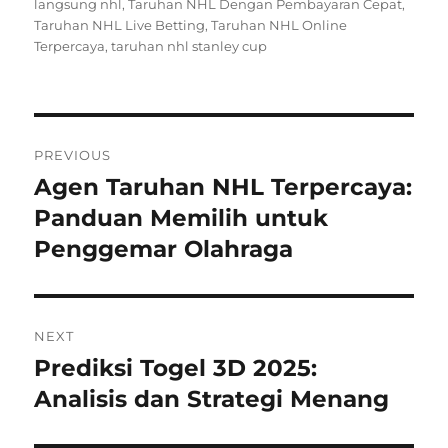
langsung nhl
,
Taruhan NHL Dengan Pembayaran Cepat
,
Taruhan NHL Live Betting
,
Taruhan NHL Online
Terpercaya
,
taruhan nhl stanley cup
Post
PREVIOUS
navigation
Agen Taruhan NHL Terpercaya:
Previous
post:
Panduan Memilih untuk
Penggemar Olahraga
NEXT
Prediksi Togel 3D 2025:
Next
post:
Analisis dan Strategi Menang