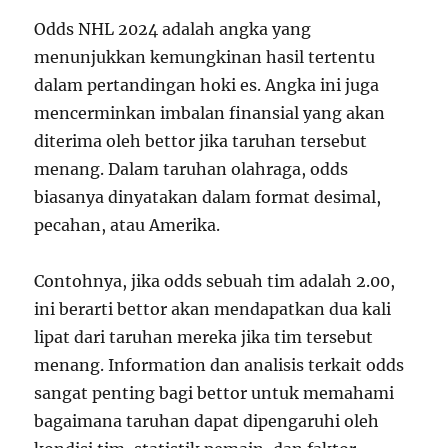
Odds NHL 2024 adalah angka yang
menunjukkan kemungkinan hasil tertentu
dalam pertandingan hoki es. Angka ini juga
mencerminkan imbalan finansial yang akan
diterima oleh bettor jika taruhan tersebut
menang. Dalam taruhan olahraga, odds
biasanya dinyatakan dalam format desimal,
pecahan, atau Amerika.
Contohnya, jika odds sebuah tim adalah 2.00,
ini berarti bettor akan mendapatkan dua kali
lipat dari taruhan mereka jika tim tersebut
menang. Information dan analisis terkait odds
sangat penting bagi bettor untuk memahami
bagaimana taruhan dapat dipengaruhi oleh