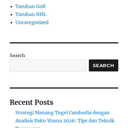
Taruhan Golf
Taruhan NHL
Uncategorized
Search
SEARCH
Recent Posts
Strategi Menang Togel Cambodia dengan
Analisis Paito Warna 2026: Tips dan Teknik