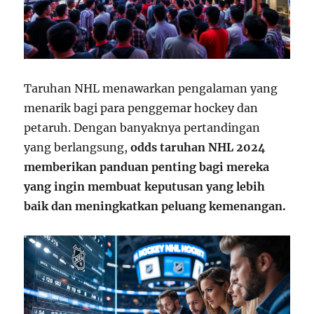
Taruhan NHL menawarkan pengalaman yang
menarik bagi para penggemar hockey dan
petaruh. Dengan banyaknya pertandingan
yang berlangsung,
odds taruhan NHL 2024
memberikan panduan penting bagi mereka
yang ingin membuat keputusan yang lebih
baik dan meningkatkan peluang kemenangan.