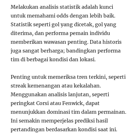
Melakukan analisis statistik adalah kunci
untuk memahami odds dengan lebih baik.
Statistik seperti gol yang dicetak, gol yang
diterima, dan performa pemain individu
memberikan wawasan penting. Data historis
juga sangat berharga; bandingkan performa
tim di berbagai kondisi dan lokasi.
Penting untuk memeriksa tren terkini, seperti
streak kemenangan atau kekalahan.
Menggunakan analisis lanjutan, seperti
peringkat Corsi atau Fenwick, dapat
menunjukkan dominasi tim dalam permainan.
Ini semakin memperjelas prediksi hasil
pertandingan berdasarkan kondisi saat ini.