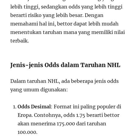
lebih tinggi, sedangkan odds yang lebih tinggi
berarti risiko yang lebih besar. Dengan
memahami hal ini, bettor dapat lebih mudah
menentukan taruhan mana yang memiliki nilai
terbaik.
Jenis-jenis Odds dalam Taruhan NHL
Dalam taruhan NHL, ada beberapa jenis odds
yang umum digunakan:
Odds Desimal
: Format ini paling populer di
Eropa. Contohnya, odds 1.75 berarti bettor
akan menerima 175.000 dari taruhan
100.000.