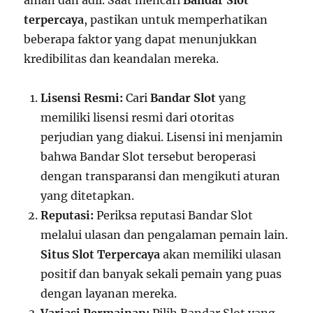
terpercaya
, pastikan untuk memperhatikan
beberapa faktor yang dapat menunjukkan
kredibilitas dan keandalan mereka.
Lisensi Resmi:
Cari
Bandar Slot
yang
memiliki lisensi resmi dari otoritas
perjudian yang diakui. Lisensi ini menjamin
bahwa Bandar Slot tersebut beroperasi
dengan transparansi dan mengikuti aturan
yang ditetapkan.
Reputasi:
Periksa reputasi Bandar Slot
melalui ulasan dan pengalaman pemain lain.
Situs Slot Terpercaya
akan memiliki ulasan
positif dan banyak sekali pemain yang puas
dengan layanan mereka.
Variasi Permainan:
Pilih Bandar Slot yang