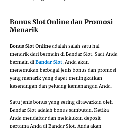
Bonus Slot Online dan Promosi
Menarik
Bonus Slot Online
adalah salah satu hal
menarik dari bermain di Bandar Slot. Saat Anda
bermain di
Bandar Slot
, Anda akan
menemukan berbagai jenis bonus dan promosi
yang menarik yang dapat meningkatkan
kesenangan dan peluang kemenangan Anda.
Satu jenis bonus yang sering ditawarkan oleh
Bandar Slot adalah bonus sambutan. Ketika
Anda mendaftar dan melakukan deposit
pertama Anda di Bandar Slot, Anda akan