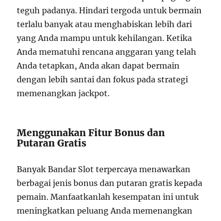
teguh padanya. Hindari tergoda untuk bermain
terlalu banyak atau menghabiskan lebih dari
yang Anda mampu untuk kehilangan. Ketika
Anda mematuhi rencana anggaran yang telah
Anda tetapkan, Anda akan dapat bermain
dengan lebih santai dan fokus pada strategi
memenangkan jackpot.
Menggunakan Fitur Bonus dan
Putaran Gratis
Banyak Bandar Slot terpercaya menawarkan
berbagai jenis bonus dan putaran gratis kepada
pemain. Manfaatkanlah kesempatan ini untuk
meningkatkan peluang Anda memenangkan