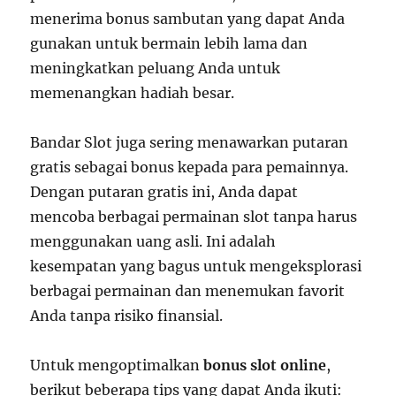
menerima bonus sambutan yang dapat Anda
gunakan untuk bermain lebih lama dan
meningkatkan peluang Anda untuk
memenangkan hadiah besar.
Bandar Slot juga sering menawarkan putaran
gratis sebagai bonus kepada para pemainnya.
Dengan putaran gratis ini, Anda dapat
mencoba berbagai permainan slot tanpa harus
menggunakan uang asli. Ini adalah
kesempatan yang bagus untuk mengeksplorasi
berbagai permainan dan menemukan favorit
Anda tanpa risiko finansial.
Untuk mengoptimalkan
bonus slot online
,
berikut beberapa tips yang dapat Anda ikuti: