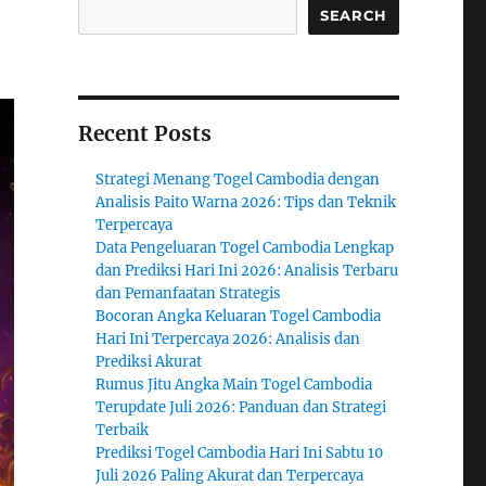
SEARCH
Recent Posts
Strategi Menang Togel Cambodia dengan
Analisis Paito Warna 2026: Tips dan Teknik
Terpercaya
Data Pengeluaran Togel Cambodia Lengkap
dan Prediksi Hari Ini 2026: Analisis Terbaru
dan Pemanfaatan Strategis
Bocoran Angka Keluaran Togel Cambodia
Hari Ini Terpercaya 2026: Analisis dan
Prediksi Akurat
Rumus Jitu Angka Main Togel Cambodia
Terupdate Juli 2026: Panduan dan Strategi
Terbaik
Prediksi Togel Cambodia Hari Ini Sabtu 10
Juli 2026 Paling Akurat dan Terpercaya