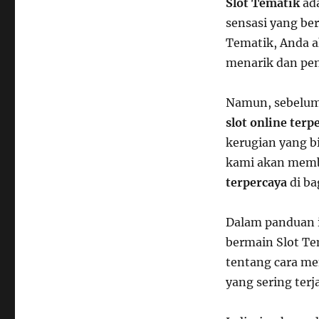
Slot Tematik
ada
sensasi yang ber
Tematik, Anda
menarik dan pe
Namun, sebelum
slot online terp
kerugian yang b
kami akan memb
terpercaya
di bag
Dalam panduan i
bermain Slot Te
tentang cara me
yang sering ter