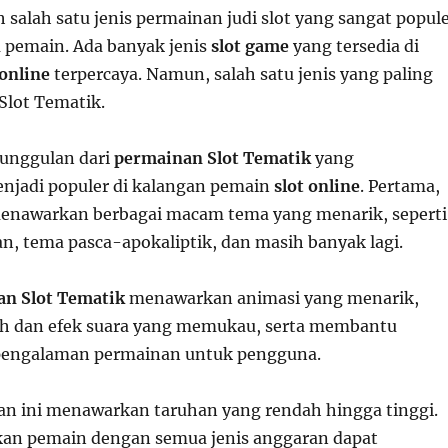
 salah satu jenis permainan judi slot yang sangat popul
a pemain. Ada banyak jenis
slot game
yang tersedia di
 online
terpercaya. Namun, salah satu jenis yang paling
Slot Tematik.
eunggulan dari
permainan Slot Tematik
yang
jadi populer di kalangan pemain
slot online
. Pertama,
menawarkan berbagai macam tema yang menarik, seperti
n, tema pasca-apokaliptik, dan masih banyak lagi.
n Slot Tematik
menawarkan animasi yang menarik,
ah dan efek suara yang memukau, serta membantu
engalaman permainan untuk pengguna.
an ini menawarkan taruhan yang rendah hingga tinggi.
an pemain dengan semua jenis anggaran dapat