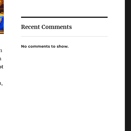
Recent Comments
No comments to show.
n
n
ot
,