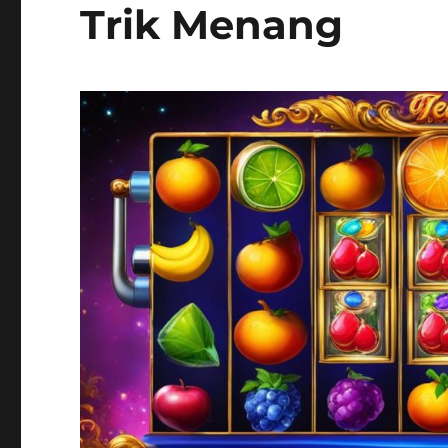
Trik Menang