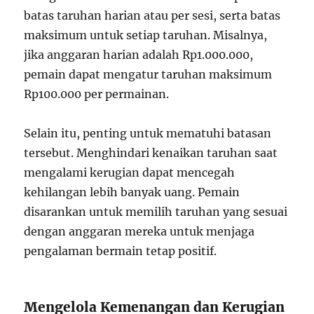
batas taruhan harian atau per sesi, serta batas
maksimum untuk setiap taruhan. Misalnya,
jika anggaran harian adalah Rp1.000.000,
pemain dapat mengatur taruhan maksimum
Rp100.000 per permainan.
Selain itu, penting untuk mematuhi batasan
tersebut. Menghindari kenaikan taruhan saat
mengalami kerugian dapat mencegah
kehilangan lebih banyak uang. Pemain
disarankan untuk memilih taruhan yang sesuai
dengan anggaran mereka untuk menjaga
pengalaman bermain tetap positif.
Mengelola Kemenangan dan Kerugian