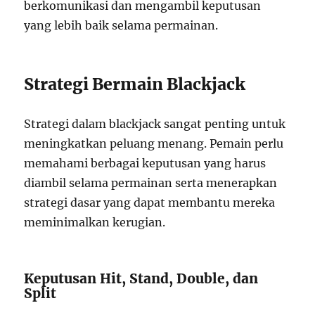
berkomunikasi dan mengambil keputusan
yang lebih baik selama permainan.
Strategi Bermain Blackjack
Strategi dalam blackjack sangat penting untuk
meningkatkan peluang menang. Pemain perlu
memahami berbagai keputusan yang harus
diambil selama permainan serta menerapkan
strategi dasar yang dapat membantu mereka
meminimalkan kerugian.
Keputusan Hit, Stand, Double, dan
Split