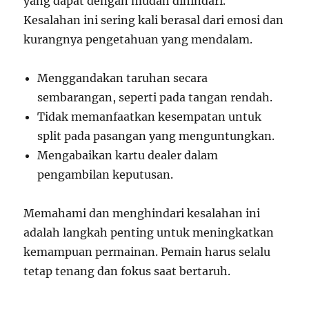
yang dapat dengan mudah dihindari.
Kesalahan ini sering kali berasal dari emosi dan
kurangnya pengetahuan yang mendalam.
Menggandakan taruhan secara
sembarangan, seperti pada tangan rendah.
Tidak memanfaatkan kesempatan untuk
split pada pasangan yang menguntungkan.
Mengabaikan kartu dealer dalam
pengambilan keputusan.
Memahami dan menghindari kesalahan ini
adalah langkah penting untuk meningkatkan
kemampuan permainan. Pemain harus selalu
tetap tenang dan fokus saat bertaruh.