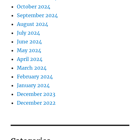
October 2024
September 2024
August 2024
July 2024
June 2024
May 2024
April 2024
March 2024
February 2024
January 2024
December 2023
December 2022