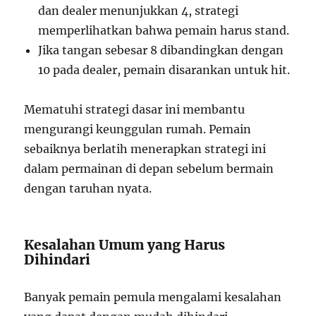
dan dealer menunjukkan 4, strategi
memperlihatkan bahwa pemain harus stand.
Jika tangan sebesar 8 dibandingkan dengan
10 pada dealer, pemain disarankan untuk hit.
Mematuhi strategi dasar ini membantu
mengurangi keunggulan rumah. Pemain
sebaiknya berlatih menerapkan strategi ini
dalam permainan di depan sebelum bermain
dengan taruhan nyata.
Kesalahan Umum yang Harus
Dihindari
Banyak pemain pemula mengalami kesalahan