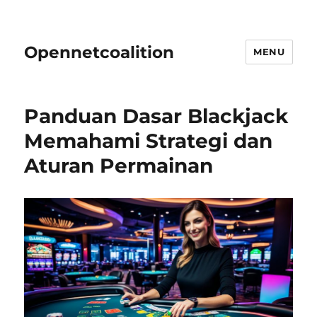
Opennetcoalition
MENU
Panduan Dasar Blackjack
Memahami Strategi dan
Aturan Permainan