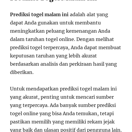
Prediksi togel malam ini
adalah alat yang
dapat Anda gunakan untuk membantu
meningkatkan peluang kemenangan Anda
dalam taruhan togel online. Dengan melihat
prediksi togel terpercaya, Anda dapat membuat
keputusan taruhan yang lebih akurat
berdasarkan analisis dan perkiraan hasil yang
diberikan.
Untuk mendapatkan prediksi togel malam ini
yang akurat, penting untuk mencari sumber
yang terpercaya. Ada banyak sumber prediksi
togel online yang bisa Anda temukan, tetapi
pastikan memilih yang memiliki rekam jejak
yang baik dan ulasan positif dari pengguna lain.