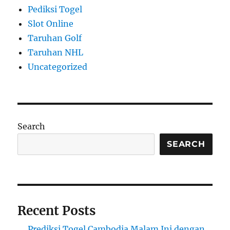
Pediksi Togel
Slot Online
Taruhan Golf
Taruhan NHL
Uncategorized
Search
SEARCH
Recent Posts
Prediksi Togel Cambodia Malam Ini dengan