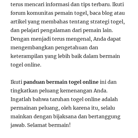
terus mencari informasi dan tips terbaru. Ikuti
forum komunitas pemain togel, baca blog atau
artikel yang membahas tentang strategi togel,
dan pelajari pengalaman dari pemain lain.
Dengan menjadi terus mengenal, Anda dapat
mengembangkan pengetahuan dan
keterampilan yang lebih baik dalam bermain
togel online.
Ikuti
panduan bermain togel online
ini dan
tingkatkan peluang kemenangan Anda.
Ingatlah bahwa taruhan togel online adalah
permainan peluang, oleh karena itu, selalu
mainkan dengan bijaksana dan bertanggung
jawab. Selamat bermain!