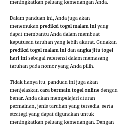
meningkatkan peluang kemenangan Anda.
Dalam panduan ini, Anda juga akan
menemukan
prediksi togel malam ini
yang
dapat membantu Anda dalam membuat
keputusan taruhan yang lebih akurat. Gunakan
prediksi togel malam ini
dan
angka jitu togel
hari ini
sebagai referensi dalam memasang
taruhan pada nomor yang Anda pilih.
Tidak hanya itu, panduan ini juga akan
menjelaskan
cara bermain togel online
dengan
benar. Anda akan mempelajari aturan
permainan, jenis taruhan yang tersedia, serta
strategi yang dapat digunakan untuk
meningkatkan peluang kemenangan. Dengan