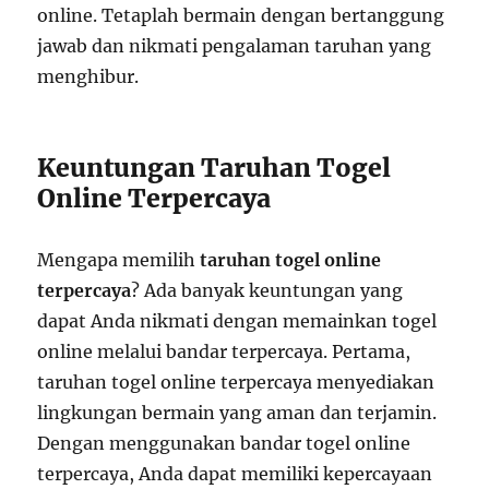
online. Tetaplah bermain dengan bertanggung
jawab dan nikmati pengalaman taruhan yang
menghibur.
Keuntungan Taruhan Togel
Online Terpercaya
Mengapa memilih
taruhan togel online
terpercaya
? Ada banyak keuntungan yang
dapat Anda nikmati dengan memainkan togel
online melalui bandar terpercaya. Pertama,
taruhan togel online terpercaya menyediakan
lingkungan bermain yang aman dan terjamin.
Dengan menggunakan bandar togel online
terpercaya, Anda dapat memiliki kepercayaan