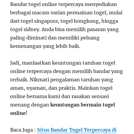
Bandar togel online terpercaya menyediakan
berbagai macam varian permainan togel, mulai
dari togel singapura, togel hongkong, hingga
togel sidney. Anda bisa memilih pasaran yang
paling diminati dan memiliki peluang
kemenangan yang lebih baik.
Jadi, manfaatkan keuntungan taruhan togel
online terpercaya dengan memilih bandar yang
terbaik. Nikmati pengalaman taruhan yang
aman, nyaman, dan praktis. Mainkan togel
online bersama kami dan rasakan sensasi
menang dengan
keuntungan bermain togel
online
!
Baca Juga :
Situs Bandar Togel Terpercaya di