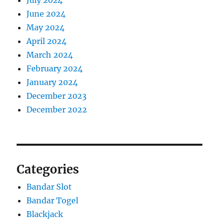
June 2024
May 2024
April 2024
March 2024
February 2024
January 2024
December 2023
December 2022
Categories
Bandar Slot
Bandar Togel
Blackjack