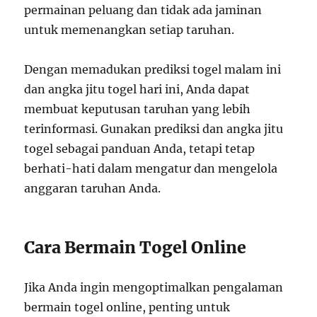
permainan peluang dan tidak ada jaminan
untuk memenangkan setiap taruhan.
Dengan memadukan prediksi togel malam ini
dan angka jitu togel hari ini, Anda dapat
membuat keputusan taruhan yang lebih
terinformasi. Gunakan prediksi dan angka jitu
togel sebagai panduan Anda, tetapi tetap
berhati-hati dalam mengatur dan mengelola
anggaran taruhan Anda.
Cara Bermain Togel Online
Jika Anda ingin mengoptimalkan pengalaman
bermain togel online, penting untuk