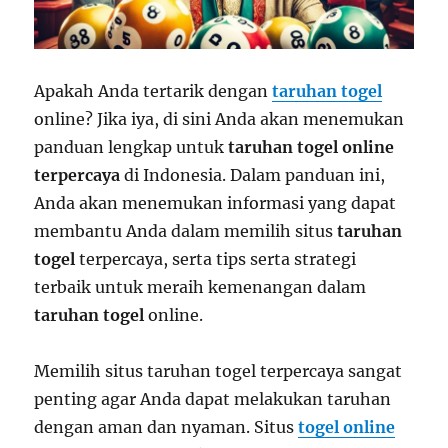
Apakah Anda tertarik dengan
taruhan togel
online? Jika iya, di sini Anda akan menemukan
panduan lengkap untuk
taruhan togel online
terpercaya
di Indonesia. Dalam panduan ini,
Anda akan menemukan informasi yang dapat
membantu Anda dalam memilih situs
taruhan
togel
terpercaya, serta tips serta strategi
terbaik untuk meraih kemenangan dalam
taruhan togel
online.
Memilih situs taruhan togel terpercaya sangat
penting agar Anda dapat melakukan taruhan
dengan aman dan nyaman. Situs
togel online