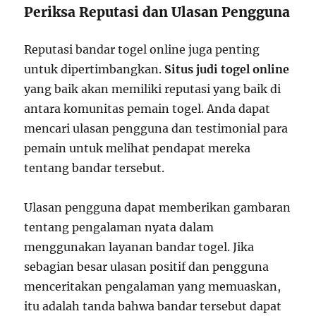
Periksa Reputasi dan Ulasan Pengguna
Reputasi bandar togel online juga penting
untuk dipertimbangkan.
Situs judi togel online
yang baik akan memiliki reputasi yang baik di
antara komunitas pemain togel. Anda dapat
mencari ulasan pengguna dan testimonial para
pemain untuk melihat pendapat mereka
tentang bandar tersebut.
Ulasan pengguna dapat memberikan gambaran
tentang pengalaman nyata dalam
menggunakan layanan bandar togel. Jika
sebagian besar ulasan positif dan pengguna
menceritakan pengalaman yang memuaskan,
itu adalah tanda bahwa bandar tersebut dapat