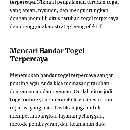
terpercaya
. Nikmati pengalaman taruhan togel
yang aman, nyaman, dan menguntungkan
dengan memilih situs taruhan togel terpercaya
dan menggunakan strategi yang efektif.
Mencari Bandar Togel
Terpercaya
Menemukan
bandar togel terpercaya
sangat
penting agar Anda bisa memasang taruhan
dengan aman dan nyaman. Carilah
situs judi
togel online
yang memiliki lisensi resmi dan
reputasi yang baik. Pastikan juga untuk
mempertimbangkan layanan pelanggan,
metode pembayaran, dan keamanan data