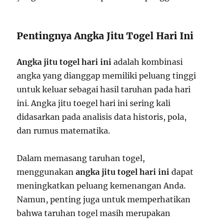
Pentingnya Angka Jitu Togel Hari Ini
Angka jitu togel hari ini
adalah kombinasi
angka yang dianggap memiliki peluang tinggi
untuk keluar sebagai hasil taruhan pada hari
ini. Angka jitu toegel hari ini sering kali
didasarkan pada analisis data historis, pola,
dan rumus matematika.
Dalam memasang taruhan togel,
menggunakan
angka jitu togel hari ini
dapat
meningkatkan peluang kemenangan Anda.
Namun, penting juga untuk memperhatikan
bahwa taruhan togel masih merupakan