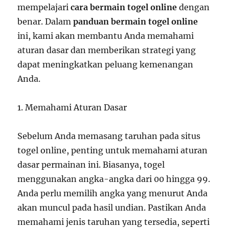
mempelajari
cara bermain togel online
dengan
benar. Dalam
panduan bermain togel online
ini, kami akan membantu Anda memahami
aturan dasar dan memberikan strategi yang
dapat meningkatkan peluang kemenangan
Anda.
1. Memahami Aturan Dasar
Sebelum Anda memasang taruhan pada situs
togel online, penting untuk memahami aturan
dasar permainan ini. Biasanya, togel
menggunakan angka-angka dari 00 hingga 99.
Anda perlu memilih angka yang menurut Anda
akan muncul pada hasil undian. Pastikan Anda
memahami jenis taruhan yang tersedia, seperti