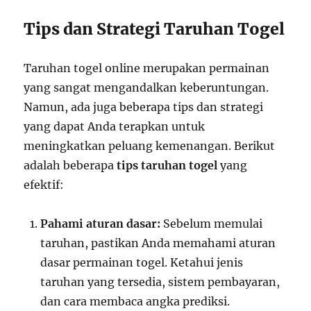
Tips dan Strategi Taruhan Togel
Taruhan togel online merupakan permainan
yang sangat mengandalkan keberuntungan.
Namun, ada juga beberapa tips dan strategi
yang dapat Anda terapkan untuk
meningkatkan peluang kemenangan. Berikut
adalah beberapa
tips taruhan togel
yang
efektif:
Pahami aturan dasar:
Sebelum memulai
taruhan, pastikan Anda memahami aturan
dasar permainan togel. Ketahui jenis
taruhan yang tersedia, sistem pembayaran,
dan cara membaca angka prediksi.