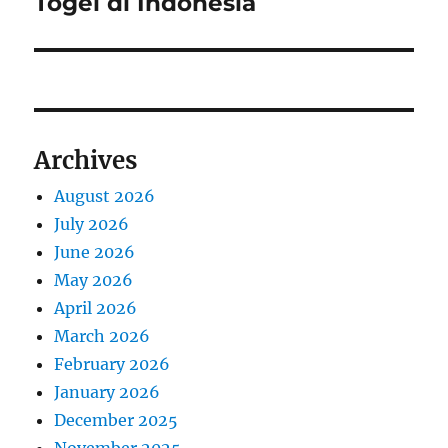
Togel di Indonesia
Archives
August 2026
July 2026
June 2026
May 2026
April 2026
March 2026
February 2026
January 2026
December 2025
November 2025