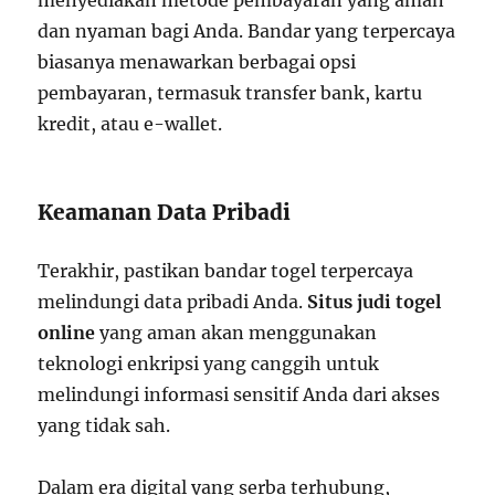
dan nyaman bagi Anda. Bandar yang terpercaya
biasanya menawarkan berbagai opsi
pembayaran, termasuk transfer bank, kartu
kredit, atau e-wallet.
Keamanan Data Pribadi
Terakhir, pastikan bandar togel terpercaya
melindungi data pribadi Anda.
Situs judi togel
online
yang aman akan menggunakan
teknologi enkripsi yang canggih untuk
melindungi informasi sensitif Anda dari akses
yang tidak sah.
Dalam era digital yang serba terhubung,