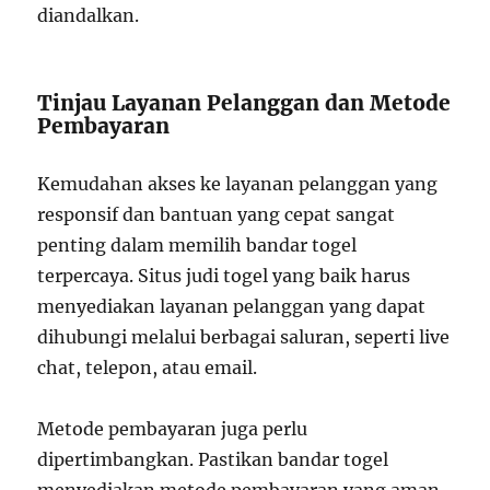
diandalkan.
Tinjau Layanan Pelanggan dan Metode
Pembayaran
Kemudahan akses ke layanan pelanggan yang
responsif dan bantuan yang cepat sangat
penting dalam memilih bandar togel
terpercaya. Situs judi togel yang baik harus
menyediakan layanan pelanggan yang dapat
dihubungi melalui berbagai saluran, seperti live
chat, telepon, atau email.
Metode pembayaran juga perlu
dipertimbangkan. Pastikan bandar togel
menyediakan metode pembayaran yang aman