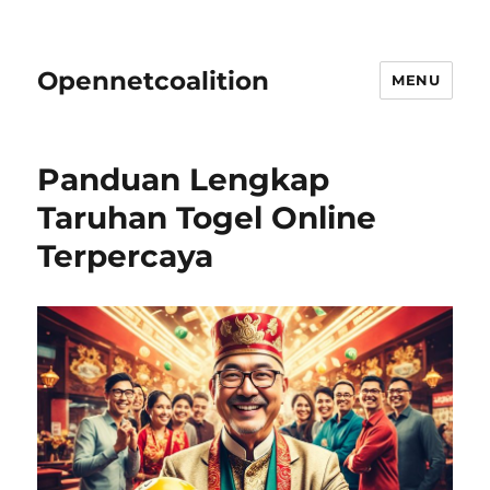
Opennetcoalition
MENU
Panduan Lengkap
Taruhan Togel Online
Terpercaya