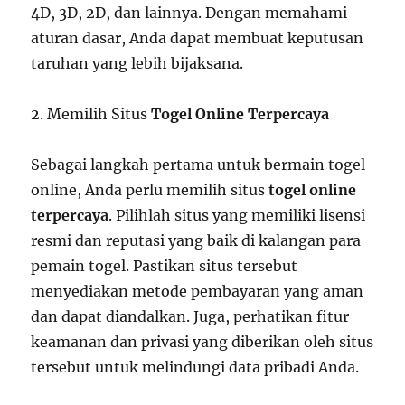
4D, 3D, 2D, dan lainnya. Dengan memahami
aturan dasar, Anda dapat membuat keputusan
taruhan yang lebih bijaksana.
2. Memilih Situs
Togel Online Terpercaya
Sebagai langkah pertama untuk bermain togel
online, Anda perlu memilih situs
togel online
terpercaya
. Pilihlah situs yang memiliki lisensi
resmi dan reputasi yang baik di kalangan para
pemain togel. Pastikan situs tersebut
menyediakan metode pembayaran yang aman
dan dapat diandalkan. Juga, perhatikan fitur
keamanan dan privasi yang diberikan oleh situs
tersebut untuk melindungi data pribadi Anda.