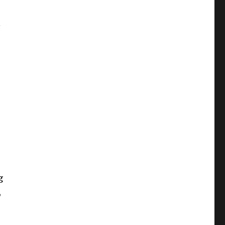
.
g
,