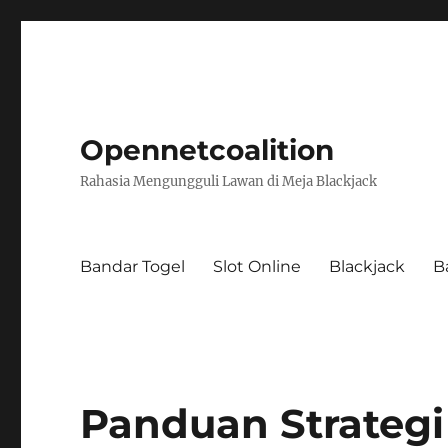
Opennetcoalition
Rahasia Mengungguli Lawan di Meja Blackjack
Bandar Togel
Slot Online
Blackjack
B
Panduan Strategi