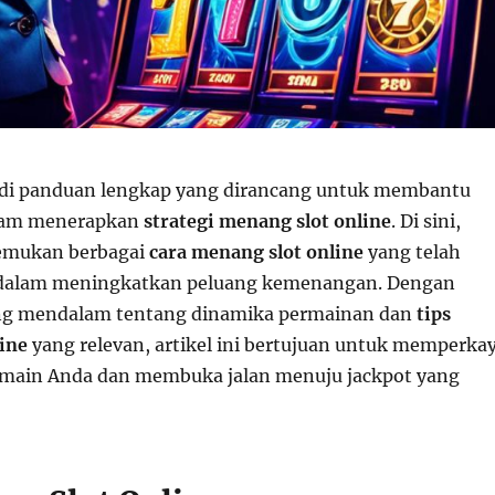
 di panduan lengkap yang dirancang untuk membantu
lam menerapkan
strategi menang slot online
. Di sini,
emukan berbagai
cara menang slot online
yang telah
if dalam meningkatkan peluang kemenangan. Dengan
g mendalam tentang dinamika permainan dan
tips
ine
yang relevan, artikel ini bertujuan untuk memperka
main Anda dan membuka jalan menuju jackpot yang