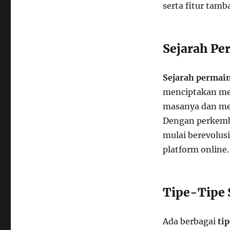
serta fitur tam
Sejarah Pe
Sejarah permain
menciptakan mes
masanya dan men
Dengan perkemba
mulai berevolusi
platform online.
Tipe-Tipe 
Ada berbagai
tip