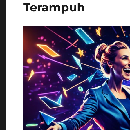
Terampuh