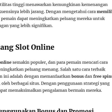
latilitas tinggi menawarkan kemungkinan kemenangan
rekuensinya lebih jarang. Dengan mengetahui cara
memili
, pemain dapat meningkatkan peluang mereka untuk
an yang lebih signifikan.
ang Slot Online
online
semakin populer, dan para pemain mencari cara
eningkatkan peluang menang. Salah satu cara terbaik
n ini adalah dengan memanfaatkan
bonus
dan
free spin
 oleh berbagai situs. Dengan penggunaan strategi yang
dapat memaksimalkan pengalaman bermain mereka.
enggunakan Bonus dan Promosi