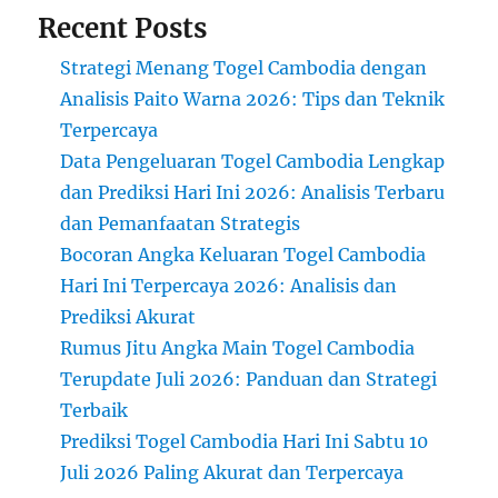
Recent Posts
Strategi Menang Togel Cambodia dengan
Analisis Paito Warna 2026: Tips dan Teknik
Terpercaya
Data Pengeluaran Togel Cambodia Lengkap
dan Prediksi Hari Ini 2026: Analisis Terbaru
dan Pemanfaatan Strategis
Bocoran Angka Keluaran Togel Cambodia
Hari Ini Terpercaya 2026: Analisis dan
Prediksi Akurat
Rumus Jitu Angka Main Togel Cambodia
Terupdate Juli 2026: Panduan dan Strategi
Terbaik
Prediksi Togel Cambodia Hari Ini Sabtu 10
Juli 2026 Paling Akurat dan Terpercaya