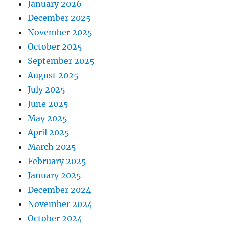
January 2026
December 2025
November 2025
October 2025
September 2025
August 2025
July 2025
June 2025
May 2025
April 2025
March 2025
February 2025
January 2025
December 2024
November 2024
October 2024