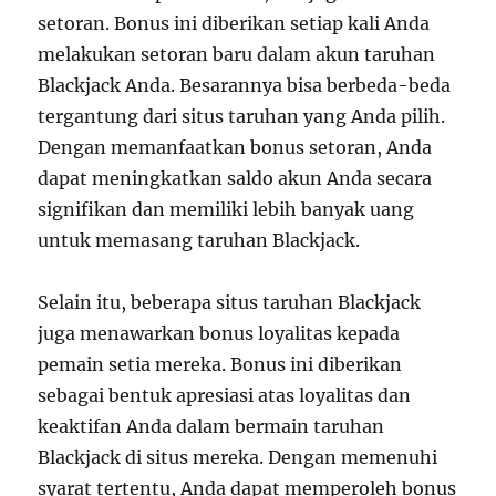
setoran. Bonus ini diberikan setiap kali Anda
melakukan setoran baru dalam akun taruhan
Blackjack Anda. Besarannya bisa berbeda-beda
tergantung dari situs taruhan yang Anda pilih.
Dengan memanfaatkan bonus setoran, Anda
dapat meningkatkan saldo akun Anda secara
signifikan dan memiliki lebih banyak uang
untuk memasang taruhan Blackjack.
Selain itu, beberapa situs taruhan Blackjack
juga menawarkan bonus loyalitas kepada
pemain setia mereka. Bonus ini diberikan
sebagai bentuk apresiasi atas loyalitas dan
keaktifan Anda dalam bermain taruhan
Blackjack di situs mereka. Dengan memenuhi
syarat tertentu, Anda dapat memperoleh bonus