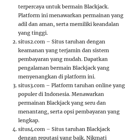
terpercaya untuk bermain Blackjack.
Platform ini menawarkan permainan yang
adil dan aman, serta memiliki keandalan
yang tinggi.
situs2.com – Situs taruhan dengan
keamanan yang terjamin dan sistem
pembayaran yang mudah. Dapatkan
pengalaman bermain Blackjack yang
menyenangkan di platform ini.
situs3.com – Platform taruhan online yang
populer di Indonesia. Menawarkan
permainan Blackjack yang seru dan
menantang, serta opsi pembayaran yang
lengkap.
situs4.com – Situs taruhan Blackjack
dengan reputasi yang baik. Nikmati