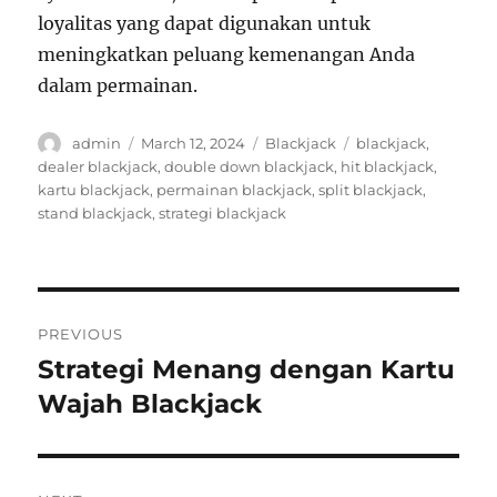
loyalitas yang dapat digunakan untuk
meningkatkan peluang kemenangan Anda
dalam permainan.
Author
Posted
Categories
Tags
admin
March 12, 2024
Blackjack
blackjack
,
on
dealer blackjack
,
double down blackjack
,
hit blackjack
,
kartu blackjack
,
permainan blackjack
,
split blackjack
,
stand blackjack
,
strategi blackjack
Post
PREVIOUS
navigation
Strategi Menang dengan Kartu
Previous
post:
Wajah Blackjack