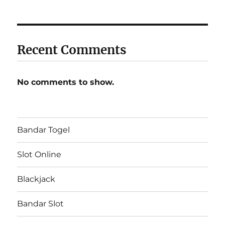
Recent Comments
No comments to show.
Bandar Togel
Slot Online
Blackjack
Bandar Slot