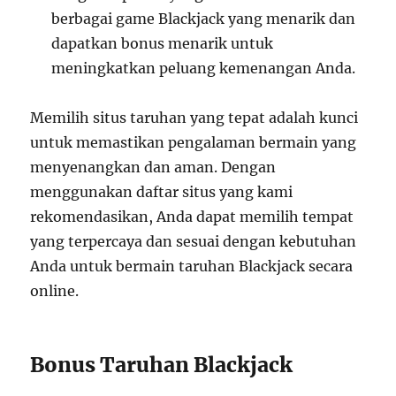
berbagai game Blackjack yang menarik dan
dapatkan bonus menarik untuk
meningkatkan peluang kemenangan Anda.
Memilih situs taruhan yang tepat adalah kunci
untuk memastikan pengalaman bermain yang
menyenangkan dan aman. Dengan
menggunakan daftar situs yang kami
rekomendasikan, Anda dapat memilih tempat
yang terpercaya dan sesuai dengan kebutuhan
Anda untuk bermain taruhan Blackjack secara
online.
Bonus Taruhan Blackjack