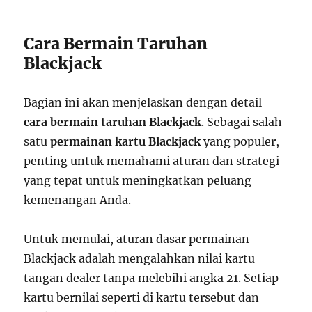
Cara Bermain Taruhan
Blackjack
Bagian ini akan menjelaskan dengan detail
cara bermain taruhan Blackjack
. Sebagai salah
satu
permainan kartu Blackjack
yang populer,
penting untuk memahami aturan dan strategi
yang tepat untuk meningkatkan peluang
kemenangan Anda.
Untuk memulai, aturan dasar permainan
Blackjack adalah mengalahkan nilai kartu
tangan dealer tanpa melebihi angka 21. Setiap
kartu bernilai seperti di kartu tersebut dan