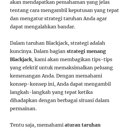
akan mendapatkan pemahaman yang jelas
tentang cara mengambil keputusan yang tepat
dan mengatur strategi taruhan Anda agar
dapat mengalahkan bandar.
Dalam taruhan Blackjack, strategi adalah
kuncinya. Dalam bagian
strategi menang
Blackjack
, kami akan membagikan tips-tips
yang efektif untuk memaksimalkan peluang
kemenangan Anda. Dengan memahami
konsep-konsep ini, Anda dapat mengambil
langkah-langkah yang tepat ketika
dihadapkan dengan berbagai situasi dalam
permainan.
Tentu saja, memahami
aturan taruhan