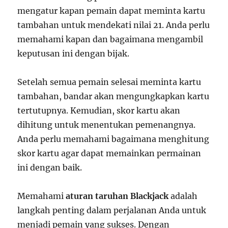
mengatur kapan pemain dapat meminta kartu
tambahan untuk mendekati nilai 21. Anda perlu
memahami kapan dan bagaimana mengambil
keputusan ini dengan bijak.
Setelah semua pemain selesai meminta kartu
tambahan, bandar akan mengungkapkan kartu
tertutupnya. Kemudian, skor kartu akan
dihitung untuk menentukan pemenangnya.
Anda perlu memahami bagaimana menghitung
skor kartu agar dapat memainkan permainan
ini dengan baik.
Memahami
aturan taruhan Blackjack
adalah
langkah penting dalam perjalanan Anda untuk
menjadi pemain yang sukses. Dengan