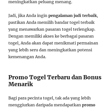
meningkatkan peluang menang.
Jadi, jika Anda ingin
pengalaman judi terbaik
,
pastikan Anda memilih bandar togel terbaik
yang menawarkan pasaran togel terlengkap.
Dengan memiliki akses ke berbagai pasaran
togel, Anda akan dapat menikmati permainan
yang lebih seru dan meningkatkan potensi
kemenangan Anda.
Promo Togel Terbaru dan Bonus
Menarik
Bagi para pecinta togel, tak ada yang lebih
menggiurkan daripada mendapatkan
promo