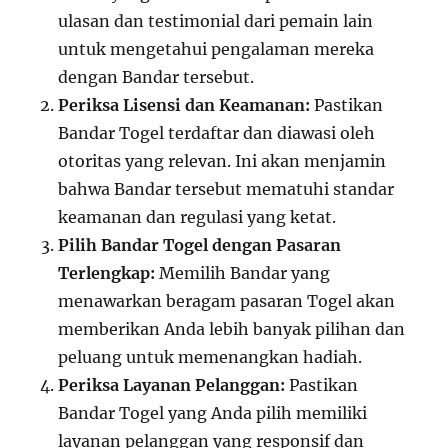
ulasan dan testimonial dari pemain lain
untuk mengetahui pengalaman mereka
dengan Bandar tersebut.
Periksa Lisensi dan Keamanan:
Pastikan
Bandar Togel terdaftar dan diawasi oleh
otoritas yang relevan. Ini akan menjamin
bahwa Bandar tersebut mematuhi standar
keamanan dan regulasi yang ketat.
Pilih Bandar Togel dengan Pasaran
Terlengkap:
Memilih Bandar yang
menawarkan beragam pasaran Togel akan
memberikan Anda lebih banyak pilihan dan
peluang untuk memenangkan hadiah.
Periksa Layanan Pelanggan:
Pastikan
Bandar Togel yang Anda pilih memiliki
layanan pelanggan yang responsif dan