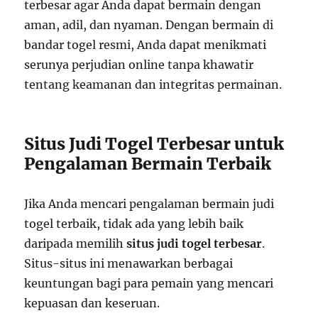
terbesar agar Anda dapat bermain dengan
aman, adil, dan nyaman. Dengan bermain di
bandar togel resmi, Anda dapat menikmati
serunya perjudian online tanpa khawatir
tentang keamanan dan integritas permainan.
Situs Judi Togel Terbesar untuk
Pengalaman Bermain Terbaik
Jika Anda mencari pengalaman bermain judi
togel terbaik, tidak ada yang lebih baik
daripada memilih
situs judi togel terbesar
.
Situs-situs ini menawarkan berbagai
keuntungan bagi para pemain yang mencari
kepuasan dan keseruan.