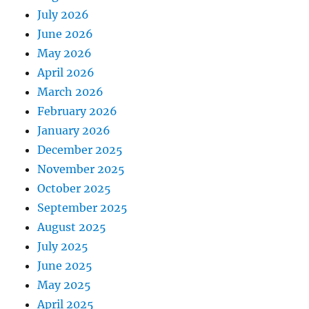
July 2026
June 2026
May 2026
April 2026
March 2026
February 2026
January 2026
December 2025
November 2025
October 2025
September 2025
August 2025
July 2025
June 2025
May 2025
April 2025