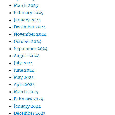
March 2025
February 2025
January 2025
December 2024
November 2024
October 2024
September 2024
August 2024
July 2024
June 2024
May 2024
April 2024
March 2024
February 2024
January 2024
December 2023