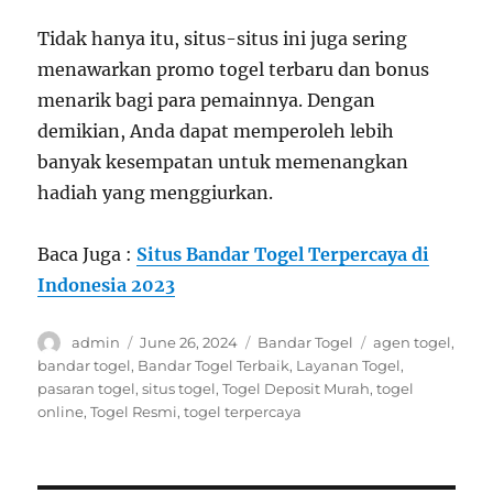
Tidak hanya itu, situs-situs ini juga sering
menawarkan promo togel terbaru dan bonus
menarik bagi para pemainnya. Dengan
demikian, Anda dapat memperoleh lebih
banyak kesempatan untuk memenangkan
hadiah yang menggiurkan.
Baca Juga :
Situs Bandar Togel Terpercaya di
Indonesia 2023
Author
Posted
Categories
Tags
admin
June 26, 2024
Bandar Togel
agen togel
,
on
bandar togel
,
Bandar Togel Terbaik
,
Layanan Togel
,
pasaran togel
,
situs togel
,
Togel Deposit Murah
,
togel
online
,
Togel Resmi
,
togel terpercaya