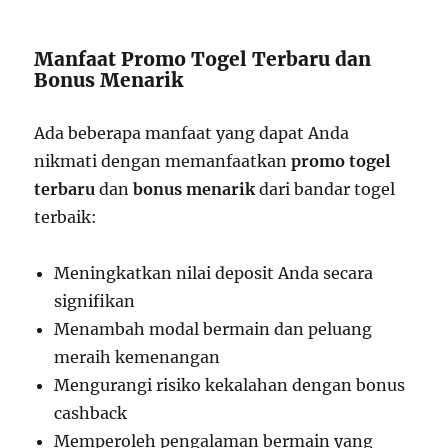
Manfaat Promo Togel Terbaru dan
Bonus Menarik
Ada beberapa manfaat yang dapat Anda
nikmati dengan memanfaatkan
promo togel
terbaru
dan
bonus menarik
dari bandar togel
terbaik:
Meningkatkan nilai deposit Anda secara
signifikan
Menambah modal bermain dan peluang
meraih kemenangan
Mengurangi risiko kekalahan dengan bonus
cashback
Memperoleh pengalaman bermain yang