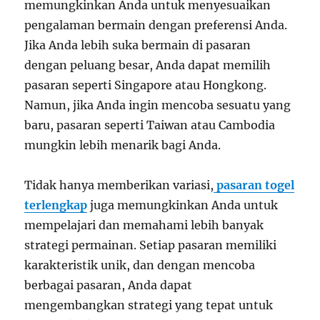
memungkinkan Anda untuk menyesuaikan
pengalaman bermain dengan preferensi Anda.
Jika Anda lebih suka bermain di pasaran
dengan peluang besar, Anda dapat memilih
pasaran seperti Singapore atau Hongkong.
Namun, jika Anda ingin mencoba sesuatu yang
baru, pasaran seperti Taiwan atau Cambodia
mungkin lebih menarik bagi Anda.
Tidak hanya memberikan variasi,
pasaran togel
terlengkap
juga memungkinkan Anda untuk
mempelajari dan memahami lebih banyak
strategi permainan. Setiap pasaran memiliki
karakteristik unik, dan dengan mencoba
berbagai pasaran, Anda dapat
mengembangkan strategi yang tepat untuk