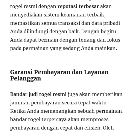
togel resmi dengan
reputasi terbesar
akan
menyediakan sistem keamanan terbaik,
memastikan semua transaksi dan data pribadi
Anda dilindungi dengan baik. Dengan begitu,
Anda dapat bermain dengan tenang dan fokus
pada permainan yang sedang Anda mainkan.
Garansi Pembayaran dan Layanan
Pelanggan
Bandar judi togel resmi
juga akan memberikan
jaminan pembayaran secara tepat waktu.
Ketika Anda memenangkan sebuah permainan,
bandar togel terpercaya akan memproses
pembayaran dengan cepat dan efisien. Oleh