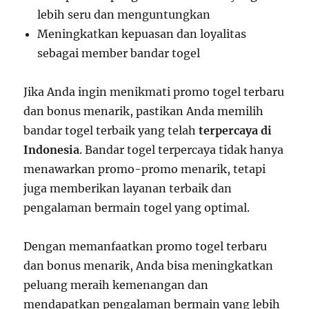
lebih seru dan menguntungkan
Meningkatkan kepuasan dan loyalitas
sebagai member bandar togel
Jika Anda ingin menikmati promo togel terbaru
dan bonus menarik, pastikan Anda memilih
bandar togel terbaik yang telah
terpercaya di
Indonesia
. Bandar togel terpercaya tidak hanya
menawarkan promo-promo menarik, tetapi
juga memberikan layanan terbaik dan
pengalaman bermain togel yang optimal.
Dengan memanfaatkan promo togel terbaru
dan bonus menarik, Anda bisa meningkatkan
peluang meraih kemenangan dan
mendapatkan pengalaman bermain yang lebih