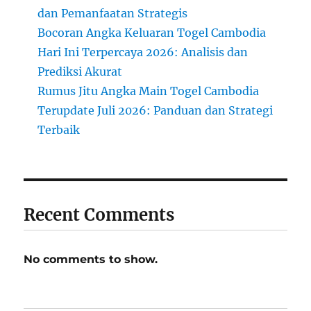
dan Pemanfaatan Strategis
Bocoran Angka Keluaran Togel Cambodia
Hari Ini Terpercaya 2026: Analisis dan
Prediksi Akurat
Rumus Jitu Angka Main Togel Cambodia
Terupdate Juli 2026: Panduan dan Strategi
Terbaik
Recent Comments
No comments to show.