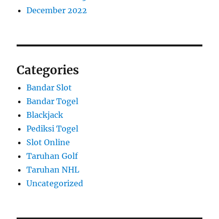
December 2022
Categories
Bandar Slot
Bandar Togel
Blackjack
Pediksi Togel
Slot Online
Taruhan Golf
Taruhan NHL
Uncategorized