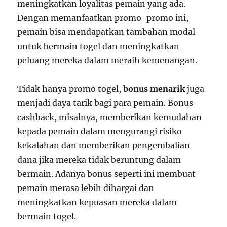
meningkatkan loyalitas pemain yang ada.
Dengan memanfaatkan promo-promo ini,
pemain bisa mendapatkan tambahan modal
untuk bermain togel dan meningkatkan
peluang mereka dalam meraih kemenangan.
Tidak hanya promo togel,
bonus menarik
juga
menjadi daya tarik bagi para pemain. Bonus
cashback, misalnya, memberikan kemudahan
kepada pemain dalam mengurangi risiko
kekalahan dan memberikan pengembalian
dana jika mereka tidak beruntung dalam
bermain. Adanya bonus seperti ini membuat
pemain merasa lebih dihargai dan
meningkatkan kepuasan mereka dalam
bermain togel.