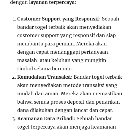
dengan
layanan terpercaya
:
Customer Support yang Responsif:
Sebuah
bandar togel terbaik akan menyediakan
customer support yang responsif dan siap
membantu para pemain. Mereka akan
dengan cepat menanggapi pertanyaan,
masalah, atau keluhan yang mungkin
timbul selama bermain.
Kemudahan Transaksi:
Bandar togel terbaik
akan menyediakan metode transaksi yang
mudah dan aman. Mereka akan memastikan
bahwa semua proses deposit dan penarikan
dana dilakukan dengan lancar dan cepat.
Keamanan Data Pribadi:
Sebuah bandar
togel terpercaya akan menjaga keamanan