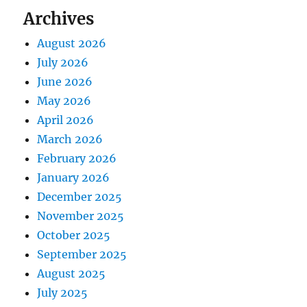
Archives
August 2026
July 2026
June 2026
May 2026
April 2026
March 2026
February 2026
January 2026
December 2025
November 2025
October 2025
September 2025
August 2025
July 2025