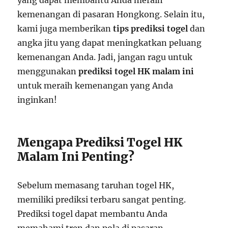
kemenangan di pasaran Hongkong. Selain itu,
kami juga memberikan
tips prediksi togel
dan
angka jitu yang dapat meningkatkan peluang
kemenangan Anda. Jadi, jangan ragu untuk
menggunakan
prediksi togel HK malam ini
untuk meraih kemenangan yang Anda
inginkan!
Mengapa Prediksi Togel HK
Malam Ini Penting?
Sebelum memasang taruhan togel HK,
memiliki prediksi terbaru sangat penting.
Prediksi togel dapat membantu Anda
memahami tren dan pola di pasaran