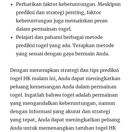
Perhatikan faktor keberuntungan. Meskipun
prediksi dan strategi penting, faktor
keberuntungan juga memainkan peran
dalam permainan togel.
Pelajari dan pahami berbagai metode
prediksi togel yang ada. Terapkan metode
yang sesuai dengan gaya bermain Anda.
Dengan menerapkan strategi dan tips prediksi
togel HK malam ini, Anda dapat meningkatkan
peluang kemenangan Anda dalam permainan
togel. Ingatlah bahwa togel adalah permainan
yang mengandalkan keberuntungan, namun
dengan informasi yang akurat dan strategi
yang tepat, Anda dapat meningkatkan peluang
Anda untuk memenangkan taruhan togel HK