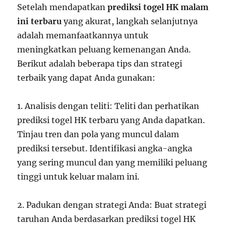
Setelah mendapatkan
prediksi togel HK malam
ini terbaru
yang akurat, langkah selanjutnya
adalah memanfaatkannya untuk
meningkatkan peluang kemenangan Anda.
Berikut adalah beberapa tips dan strategi
terbaik yang dapat Anda gunakan:
1. Analisis dengan teliti: Teliti dan perhatikan
prediksi togel HK terbaru yang Anda dapatkan.
Tinjau tren dan pola yang muncul dalam
prediksi tersebut. Identifikasi angka-angka
yang sering muncul dan yang memiliki peluang
tinggi untuk keluar malam ini.
2. Padukan dengan strategi Anda: Buat strategi
taruhan Anda berdasarkan prediksi togel HK