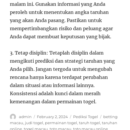
malam ini. Gunakan informasi yang Anda
peroleh untuk menentukan angka taruhan
yang akan Anda pasang. Pastikan untuk
mempertimbangkan risiko dan peluang agar
Anda dapat membuat keputusan yang bijak.
3. Tetap disiplin: Tetaplah disiplin dalam
mengikuti prediksi dan strategi taruhan yang
Anda pilih. Jangan tergoda untuk mengubah
rencana hanya karena terdapat perubahan
dalam situasi atau informasi lainnya.
Konsistensi adalah kunci dalam meraih
kemenangan dalam permainan togel.
Author
Posted
Categories
Tags
admin
February 2, 2024
Pediksi Togel
betting
on
macau
,
judi togel
,
permainan togel
,
taruh togel
,
taruhan
online
,
togel macau
,
toto macau
,
toto macau online