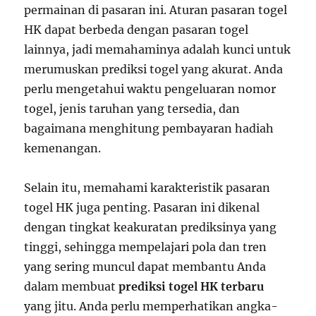
permainan di pasaran ini. Aturan pasaran togel
HK dapat berbeda dengan pasaran togel
lainnya, jadi memahaminya adalah kunci untuk
merumuskan prediksi togel yang akurat. Anda
perlu mengetahui waktu pengeluaran nomor
togel, jenis taruhan yang tersedia, dan
bagaimana menghitung pembayaran hadiah
kemenangan.
Selain itu, memahami karakteristik pasaran
togel HK juga penting. Pasaran ini dikenal
dengan tingkat keakuratan prediksinya yang
tinggi, sehingga mempelajari pola dan tren
yang sering muncul dapat membantu Anda
dalam membuat
prediksi togel HK terbaru
yang jitu. Anda perlu memperhatikan angka-