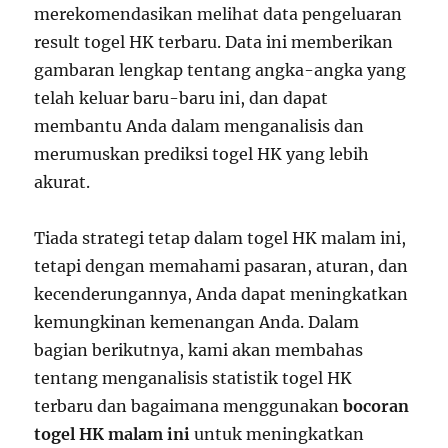
merekomendasikan melihat data pengeluaran
result togel HK terbaru. Data ini memberikan
gambaran lengkap tentang angka-angka yang
telah keluar baru-baru ini, dan dapat
membantu Anda dalam menganalisis dan
merumuskan prediksi togel HK yang lebih
akurat.
Tiada strategi tetap dalam togel HK malam ini,
tetapi dengan memahami pasaran, aturan, dan
kecenderungannya, Anda dapat meningkatkan
kemungkinan kemenangan Anda. Dalam
bagian berikutnya, kami akan membahas
tentang menganalisis statistik togel HK
terbaru dan bagaimana menggunakan
bocoran
togel HK malam ini
untuk meningkatkan