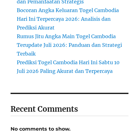
dan Pemanfaatan Strategis
Bocoran Angka Keluaran Togel Cambodia
Hari Ini Terpercaya 2026: Analisis dan
Prediksi Akurat
Rumus Jitu Angka Main Togel Cambodia
Terupdate Juli 2026: Panduan dan Strategi
Terbaik
Prediksi Togel Cambodia Hari Ini Sabtu 10
Juli 2026 Paling Akurat dan Terpercaya
Recent Comments
No comments to show.