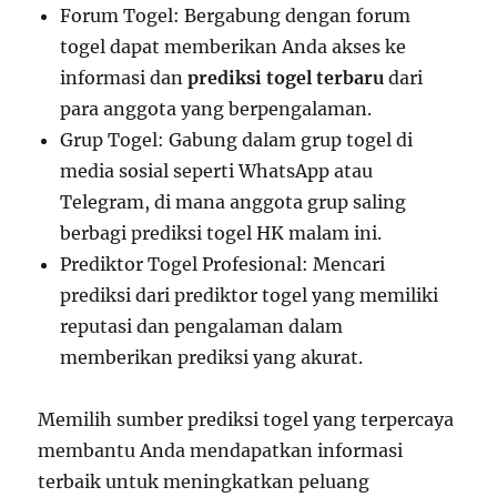
Forum Togel: Bergabung dengan forum
togel dapat memberikan Anda akses ke
informasi dan
prediksi togel terbaru
dari
para anggota yang berpengalaman.
Grup Togel: Gabung dalam grup togel di
media sosial seperti WhatsApp atau
Telegram, di mana anggota grup saling
berbagi prediksi togel HK malam ini.
Prediktor Togel Profesional: Mencari
prediksi dari prediktor togel yang memiliki
reputasi dan pengalaman dalam
memberikan prediksi yang akurat.
Memilih sumber prediksi togel yang terpercaya
membantu Anda mendapatkan informasi
terbaik untuk meningkatkan peluang