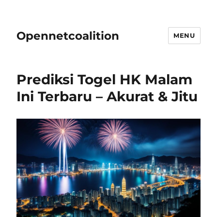
Opennetcoalition
MENU
Prediksi Togel HK Malam
Ini Terbaru – Akurat & Jitu