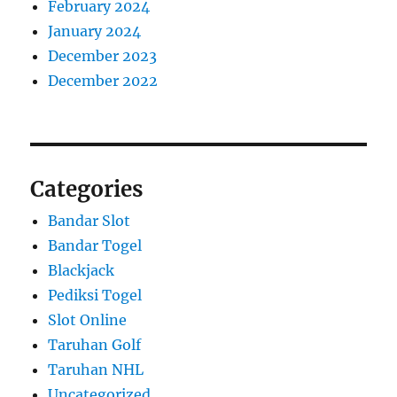
February 2024
January 2024
December 2023
December 2022
Categories
Bandar Slot
Bandar Togel
Blackjack
Pediksi Togel
Slot Online
Taruhan Golf
Taruhan NHL
Uncategorized