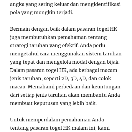
angka yang sering keluar dan mengidentifikasi
pola yang mungkin terjadi.
Bermain dengan baik dalam pasaran togel HK
juga membutuhkan pemahaman tentang
strategi taruhan yang efektif. Anda perlu
mengetahui cara menggunakan sistem taruhan
yang tepat dan mengelola modal dengan bijak.
Dalam pasaran togel HK, ada berbagai macam
jenis taruhan, seperti 2D, 3D, 4D, dan colok
macau. Memahami perbedaan dan keuntungan
dari setiap jenis taruhan akan membantu Anda
membuat keputusan yang lebih baik.
Untuk memperdalam pemahaman Anda
tentang pasaran togel HK malam ini, kami