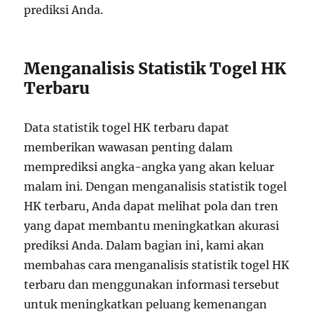
prediksi Anda.
Menganalisis Statistik Togel HK
Terbaru
Data statistik togel HK terbaru dapat
memberikan wawasan penting dalam
memprediksi angka-angka yang akan keluar
malam ini. Dengan menganalisis statistik togel
HK terbaru, Anda dapat melihat pola dan tren
yang dapat membantu meningkatkan akurasi
prediksi Anda. Dalam bagian ini, kami akan
membahas cara menganalisis statistik togel HK
terbaru dan menggunakan informasi tersebut
untuk meningkatkan peluang kemenangan