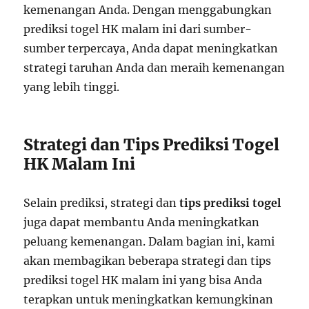
kemenangan Anda. Dengan menggabungkan
prediksi togel HK malam ini dari sumber-
sumber terpercaya, Anda dapat meningkatkan
strategi taruhan Anda dan meraih kemenangan
yang lebih tinggi.
Strategi dan Tips Prediksi Togel
HK Malam Ini
Selain prediksi, strategi dan
tips prediksi togel
juga dapat membantu Anda meningkatkan
peluang kemenangan. Dalam bagian ini, kami
akan membagikan beberapa strategi dan tips
prediksi togel HK malam ini yang bisa Anda
terapkan untuk meningkatkan kemungkinan