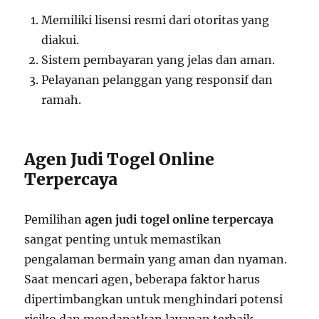
Memiliki lisensi resmi dari otoritas yang
diakui.
Sistem pembayaran yang jelas dan aman.
Pelayanan pelanggan yang responsif dan
ramah.
Agen Judi Togel Online
Terpercaya
Pemilihan
agen judi togel online terpercaya
sangat penting untuk memastikan
pengalaman bermain yang aman dan nyaman.
Saat mencari agen, beberapa faktor harus
dipertimbangkan untuk menghindari potensi
risiko dan mendapatkan layanan terbaik.