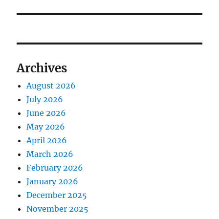
Archives
August 2026
July 2026
June 2026
May 2026
April 2026
March 2026
February 2026
January 2026
December 2025
November 2025