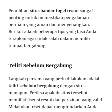
Pemilihan
situs bandar togel resmi
sangat
penting untuk memastikan pengalaman
bermain yang aman dan menyenangkan.
Berikut adalah beberapa tips yang bisa Anda
terapkan agar tidak salah dalam memilih
tempat bergabung.
Teliti Sebelum Bergabung
Langkah pertama yang perlu dilakukan adalah
teliti sebelum bergabung
dengan situs
manapun. Periksa apakah situs tersebut
memiliki lisensi resmi dan perizinan yang valid.
Melakukan riset dapat menghindarkan Anda