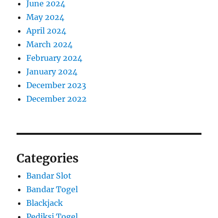
June 2024
May 2024
April 2024
March 2024
February 2024
January 2024
December 2023
December 2022
Categories
Bandar Slot
Bandar Togel
Blackjack
Pediksi Togel