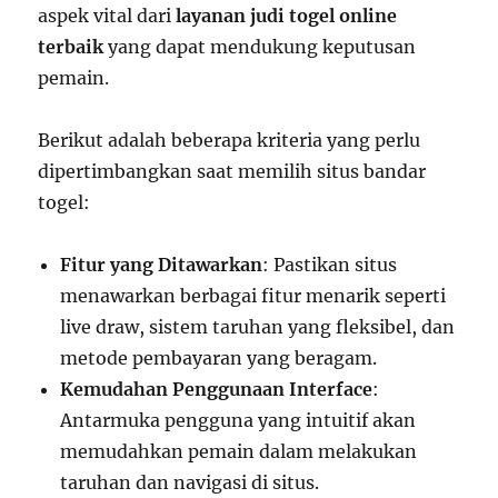
aspek vital dari
layanan judi togel online
terbaik
yang dapat mendukung keputusan
pemain.
Berikut adalah beberapa kriteria yang perlu
dipertimbangkan saat memilih situs bandar
togel:
Fitur yang Ditawarkan
: Pastikan situs
menawarkan berbagai fitur menarik seperti
live draw, sistem taruhan yang fleksibel, dan
metode pembayaran yang beragam.
Kemudahan Penggunaan Interface
:
Antarmuka pengguna yang intuitif akan
memudahkan pemain dalam melakukan
taruhan dan navigasi di situs.