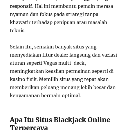
responsif.
Hal ini membantu pemain merasa
nyaman dan fokus pada strategi tanpa
khawatir terhadap penipuan atau masalah
teknis.
Selain itu, semakin banyak situs yang
menyediakan fitur dealer langsung dan variasi
aturan seperti Vegas multi-deck,
meningkatkan keaslian permainan seperti di
kasino fisik. Memilih situs yang tepat akan
memberikan peluang menang lebih besar dan
kenyamanan bermain optimal.
Apa Itu Situs Blackjack Online
Terpercaya