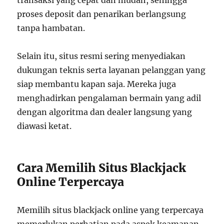
proses deposit dan penarikan berlangsung
tanpa hambatan.
Selain itu, situs resmi sering menyediakan
dukungan teknis serta layanan pelanggan yang
siap membantu kapan saja. Mereka juga
menghadirkan pengalaman bermain yang adil
dengan algoritma dan dealer langsung yang
diawasi ketat.
Cara Memilih Situs Blackjack
Online Terpercaya
Memilih situs blackjack online yang terpercaya
memerlukan perhatian pada aspek keamanan,