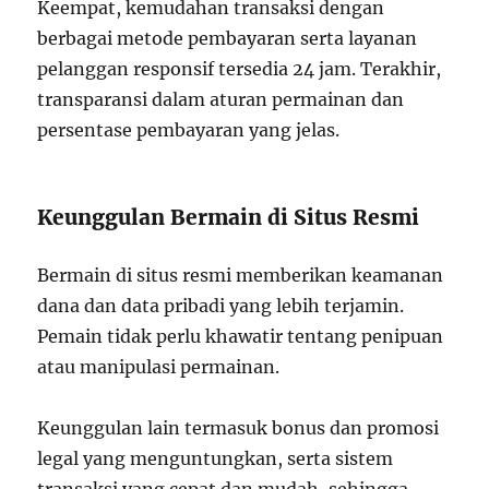
Keempat, kemudahan transaksi dengan
berbagai metode pembayaran serta layanan
pelanggan responsif tersedia 24 jam. Terakhir,
transparansi dalam aturan permainan dan
persentase pembayaran yang jelas.
Keunggulan Bermain di Situs Resmi
Bermain di situs resmi memberikan keamanan
dana dan data pribadi yang lebih terjamin.
Pemain tidak perlu khawatir tentang penipuan
atau manipulasi permainan.
Keunggulan lain termasuk bonus dan promosi
legal yang menguntungkan, serta sistem
transaksi yang cepat dan mudah, sehingga