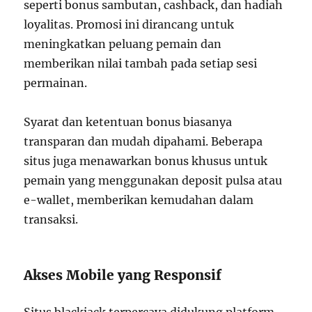
seperti bonus sambutan, cashback, dan hadiah
loyalitas. Promosi ini dirancang untuk
meningkatkan peluang pemain dan
memberikan nilai tambah pada setiap sesi
permainan.
Syarat dan ketentuan bonus biasanya
transparan dan mudah dipahami. Beberapa
situs juga menawarkan bonus khusus untuk
pemain yang menggunakan deposit pulsa atau
e-wallet, memberikan kemudahan dalam
transaksi.
Akses Mobile yang Responsif
Situs blackjack terpercaya didukung platform