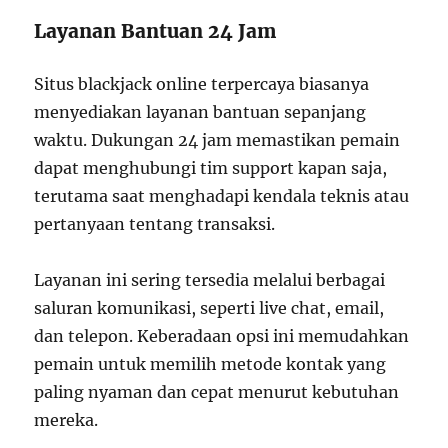
Layanan Bantuan 24 Jam
Situs blackjack online terpercaya biasanya
menyediakan layanan bantuan sepanjang
waktu. Dukungan 24 jam memastikan pemain
dapat menghubungi tim support kapan saja,
terutama saat menghadapi kendala teknis atau
pertanyaan tentang transaksi.
Layanan ini sering tersedia melalui berbagai
saluran komunikasi, seperti live chat, email,
dan telepon. Keberadaan opsi ini memudahkan
pemain untuk memilih metode kontak yang
paling nyaman dan cepat menurut kebutuhan
mereka.