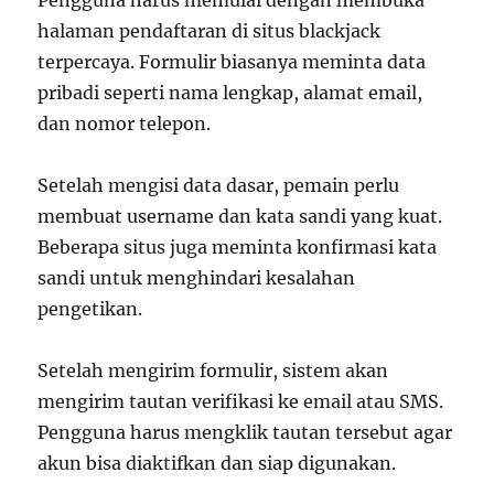
halaman pendaftaran di situs blackjack
terpercaya. Formulir biasanya meminta data
pribadi seperti nama lengkap, alamat email,
dan nomor telepon.
Setelah mengisi data dasar, pemain perlu
membuat username dan kata sandi yang kuat.
Beberapa situs juga meminta konfirmasi kata
sandi untuk menghindari kesalahan
pengetikan.
Setelah mengirim formulir, sistem akan
mengirim tautan verifikasi ke email atau SMS.
Pengguna harus mengklik tautan tersebut agar
akun bisa diaktifkan dan siap digunakan.