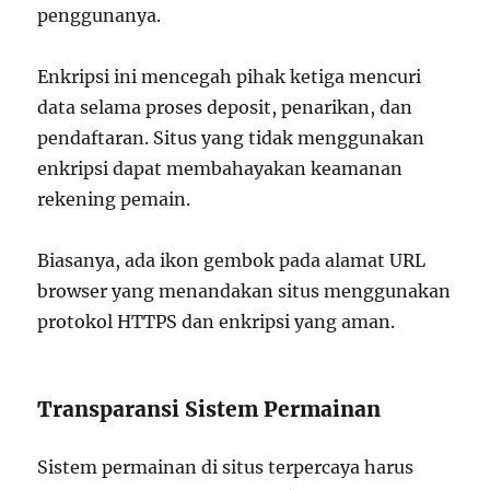
penggunanya.
Enkripsi ini mencegah pihak ketiga mencuri
data selama proses deposit, penarikan, dan
pendaftaran. Situs yang tidak menggunakan
enkripsi dapat membahayakan keamanan
rekening pemain.
Biasanya, ada ikon gembok pada alamat URL
browser yang menandakan situs menggunakan
protokol HTTPS dan enkripsi yang aman.
Transparansi Sistem Permainan
Sistem permainan di situs terpercaya harus