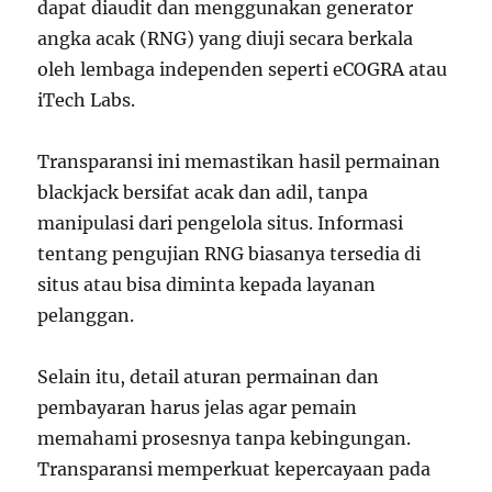
dapat diaudit dan menggunakan generator
angka acak (RNG) yang diuji secara berkala
oleh lembaga independen seperti eCOGRA atau
iTech Labs.
Transparansi ini memastikan hasil permainan
blackjack bersifat acak dan adil, tanpa
manipulasi dari pengelola situs. Informasi
tentang pengujian RNG biasanya tersedia di
situs atau bisa diminta kepada layanan
pelanggan.
Selain itu, detail aturan permainan dan
pembayaran harus jelas agar pemain
memahami prosesnya tanpa kebingungan.
Transparansi memperkuat kepercayaan pada