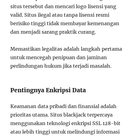
situs tersebut dan mencari logo lisensi yang
valid. Situs ilegal atau tanpa lisensi resmi
berisiko tinggi tidak membayar kemenangan
dan menjadi sarang praktik curang.
Memastikan legalitas adalah langkah pertama
untuk mencegah penipuan dan jaminan
perlindungan hukum jika terjadi masalah.
Pentingnya Enkripsi Data
Keamanan data pribadi dan finansial adalah
prioritas utama. Situs blackjack terpercaya
menggunakan teknologi enkripsi SSL 128-bit
atau lebih tinggi untuk melindungi informasi