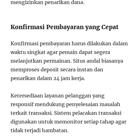
mengizinkan penarikan dana.
Konfirmasi Pembayaran yang Cepat
Konfirmasi pembayaran harus dilakukan dalam
waktu singkat agar pemain dapat segera
melanjutkan permainan. Situs andal biasanya
memproses deposit secara instan dan
penarikan dalam 24 jam kerja.
Ketersediaan layanan pelanggan yang
responsif mendukung penyelesaian masalah
terkait transaksi. Sistem pelacakan transaksi
digunakan untuk memonitor setiap tahap agar
tidak terjadi hambatan.