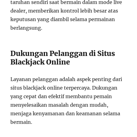
taruhan sendiri saat bermain dalam mode live
dealer, memberikan kontrol lebih besar atas
keputusan yang diambil selama permainan
berlangsung.
Dukungan Pelanggan di Situs
Blackjack Online
Layanan pelanggan adalah aspek penting dari
situs blackjack online terpercaya. Dukungan
yang cepat dan efektif membantu pemain
menyelesaikan masalah dengan mudah,
menjaga kenyamanan dan keamanan selama
bermain.