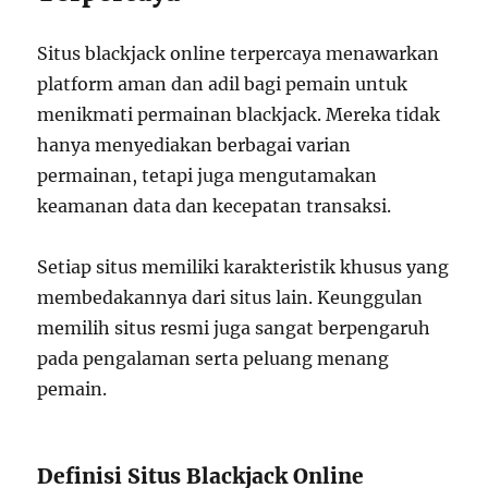
Situs blackjack online terpercaya menawarkan
platform aman dan adil bagi pemain untuk
menikmati permainan blackjack. Mereka tidak
hanya menyediakan berbagai varian
permainan, tetapi juga mengutamakan
keamanan data dan kecepatan transaksi.
Setiap situs memiliki karakteristik khusus yang
membedakannya dari situs lain. Keunggulan
memilih situs resmi juga sangat berpengaruh
pada pengalaman serta peluang menang
pemain.
Definisi Situs Blackjack Online