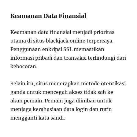
Keamanan Data Finansial
Keamanan data finansial menjadi prioritas
utama di situs blackjack online terpercaya.
Penggunaan enkripsi SSL memastikan
informasi pribadi dan transaksi terlindungi dari
kebocoran.
Selain itu, situs menerapkan metode otentikasi
ganda untuk mencegah akses tidak sah ke
akun pemain. Pemain juga diimbau untuk
menjaga kerahasiaan data login dan rutin
mengganti kata sandi.