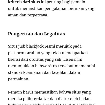
kriteria dari situs ini penting bagi pemain
untuk memastikan pengalaman bermain yang
aman dan terpercaya.
Pengertian dan Legalitas
Situs judi blackjack resmi merujuk pada
platform taruhan yang telah mendapatkan
lisensi dari otoritas yang sah. Lisensi ini
menunjukkan bahwa situs tersebut memenuhi
standar keamanan dan keadilan dalam
permainan.
Pemain harus memastikan bahwa situs yang
mereka pilih terdaftar dan diatur oleh badan