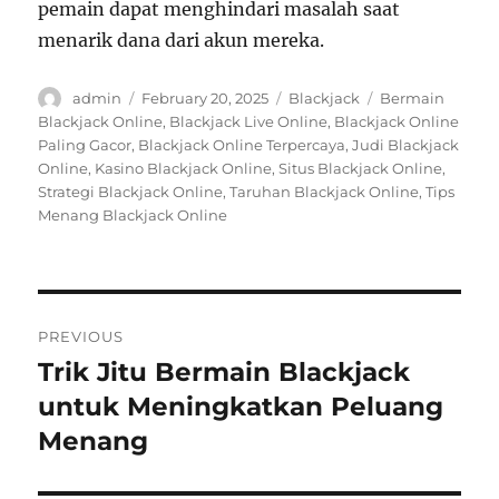
pemain dapat menghindari masalah saat
menarik dana dari akun mereka.
Author
Posted
Categories
Tags
admin
February 20, 2025
Blackjack
Bermain
on
Blackjack Online
,
Blackjack Live Online
,
Blackjack Online
Paling Gacor
,
Blackjack Online Terpercaya
,
Judi Blackjack
Online
,
Kasino Blackjack Online
,
Situs Blackjack Online
,
Strategi Blackjack Online
,
Taruhan Blackjack Online
,
Tips
Menang Blackjack Online
Post
PREVIOUS
navigation
Trik Jitu Bermain Blackjack
Previous
post:
untuk Meningkatkan Peluang
Menang