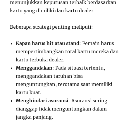
menunjukkan keputusan terbaik berdasarkan
kartu yang dimiliki dan kartu dealer.
Beberapa strategi penting meliputi:
Kapan harus hit atau stand
: Pemain harus
mempertimbangkan total kartu mereka dan
kartu terbuka dealer.
Menggandakan
: Pada situasi tertentu,
menggandakan taruhan bisa
menguntungkan, terutama saat memiliki
kartu kuat.
Menghindari asuransi
: Asuransi sering
dianggap tidak menguntungkan dalam
jangka panjang.