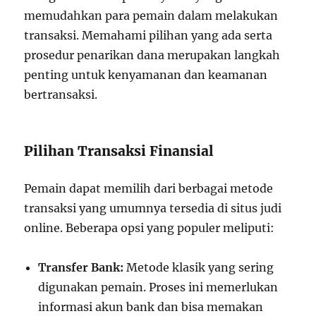
memudahkan para pemain dalam melakukan
transaksi. Memahami pilihan yang ada serta
prosedur penarikan dana merupakan langkah
penting untuk kenyamanan dan keamanan
bertransaksi.
Pilihan Transaksi Finansial
Pemain dapat memilih dari berbagai metode
transaksi yang umumnya tersedia di situs judi
online. Beberapa opsi yang populer meliputi:
Transfer Bank:
Metode klasik yang sering
digunakan pemain. Proses ini memerlukan
informasi akun bank dan bisa memakan