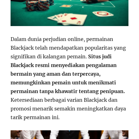
Dalam dunia perjudian online, permainan
Blackjack telah mendapatkan popularitas yang
signifikan di kalangan pemain.
Situs judi
Blackjack resmi menyediakan pengalaman
bermain yang aman dan terpercaya,
memungkinkan pemain untuk menikmati
permainan tanpa khawatir tentang penipuan.
Ketersediaan berbagai varian Blackjack dan
promosi menarik semakin meningkatkan daya
tarik permainan ini.