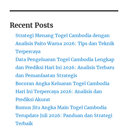
Recent Posts
Strategi Menang Togel Cambodia dengan
Analisis Paito Warna 2026: Tips dan Teknik
Terpercaya
Data Pengeluaran Togel Cambodia Lengkap
dan Prediksi Hari Ini 2026: Analisis Terbaru
dan Pemanfaatan Strategis
Bocoran Angka Keluaran Togel Cambodia
Hari Ini Terpercaya 2026: Analisis dan
Prediksi Akurat
Rumus Jitu Angka Main Togel Cambodia
Terupdate Juli 2026: Panduan dan Strategi
Terbaik