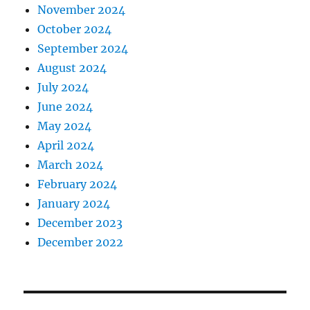
November 2024
October 2024
September 2024
August 2024
July 2024
June 2024
May 2024
April 2024
March 2024
February 2024
January 2024
December 2023
December 2022