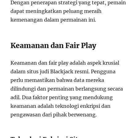
Dengan penerapan strategi yang tepat, pemain
dapat meningkatkan peluang meraih
kemenangan dalam permainan ini.
Keamanan dan Fair Play
Keamanan dan fair play adalah aspek krusial
dalam situs judi Blackjack resmi. Pengguna
perlu memastikan bahwa data mereka
dilindungi dan permainan berlangsung secara
adil. Dua faktor penting yang mendukung
keamanan adalah teknologi enkripsi dan
pengawasan dari pihak berwenang.