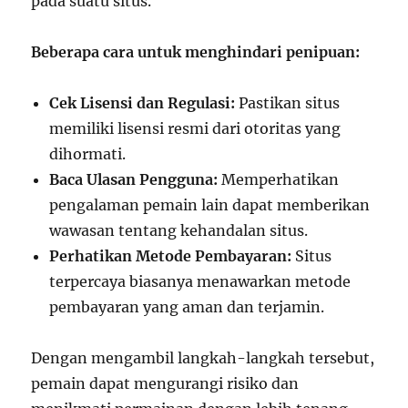
pada suatu situs.
Beberapa cara untuk menghindari penipuan:
Cek Lisensi dan Regulasi:
Pastikan situs
memiliki lisensi resmi dari otoritas yang
dihormati.
Baca Ulasan Pengguna:
Memperhatikan
pengalaman pemain lain dapat memberikan
wawasan tentang kehandalan situs.
Perhatikan Metode Pembayaran:
Situs
terpercaya biasanya menawarkan metode
pembayaran yang aman dan terjamin.
Dengan mengambil langkah-langkah tersebut,
pemain dapat mengurangi risiko dan