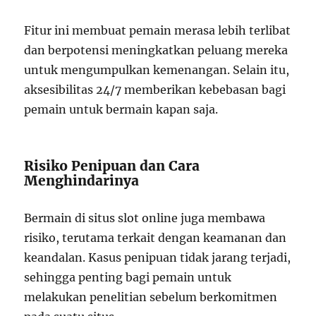
Fitur ini membuat pemain merasa lebih terlibat
dan berpotensi meningkatkan peluang mereka
untuk mengumpulkan kemenangan. Selain itu,
aksesibilitas 24/7 memberikan kebebasan bagi
pemain untuk bermain kapan saja.
Risiko Penipuan dan Cara
Menghindarinya
Bermain di situs slot online juga membawa
risiko, terutama terkait dengan keamanan dan
keandalan. Kasus penipuan tidak jarang terjadi,
sehingga penting bagi pemain untuk
melakukan penelitian sebelum berkomitmen