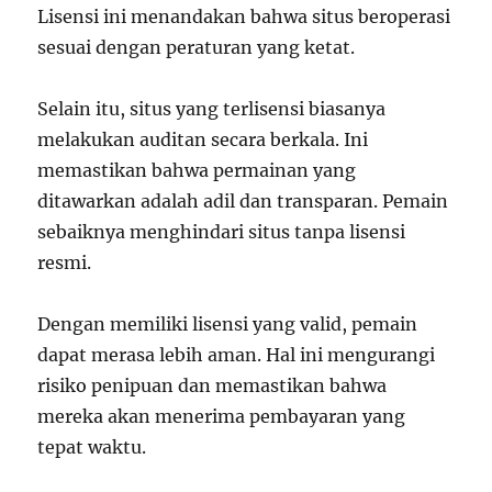
Lisensi ini menandakan bahwa situs beroperasi
sesuai dengan peraturan yang ketat.
Selain itu, situs yang terlisensi biasanya
melakukan auditan secara berkala. Ini
memastikan bahwa permainan yang
ditawarkan adalah adil dan transparan. Pemain
sebaiknya menghindari situs tanpa lisensi
resmi.
Dengan memiliki lisensi yang valid, pemain
dapat merasa lebih aman. Hal ini mengurangi
risiko penipuan dan memastikan bahwa
mereka akan menerima pembayaran yang
tepat waktu.