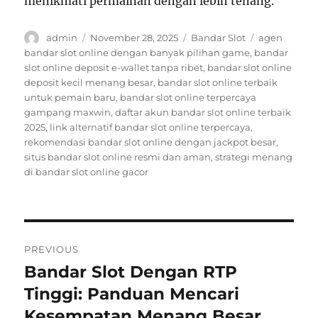
menikmati permainan dengan lebih tenang.
Author
Posted
Categories
Tags
admin
November 28, 2025
Bandar Slot
agen
on
bandar slot online dengan banyak pilihan game
,
bandar
slot online deposit e-wallet tanpa ribet
,
bandar slot online
deposit kecil menang besar
,
bandar slot online terbaik
untuk pemain baru
,
bandar slot online terpercaya
gampang maxwin
,
daftar akun bandar slot online terbaik
2025
,
link alternatif bandar slot online terpercaya
,
rekomendasi bandar slot online dengan jackpot besar
,
situs bandar slot online resmi dan aman
,
strategi menang
di bandar slot online gacor
Post
PREVIOUS
navigation
Bandar Slot Dengan RTP
Previous
post:
Tinggi: Panduan Mencari
Kesempatan Menang Besar