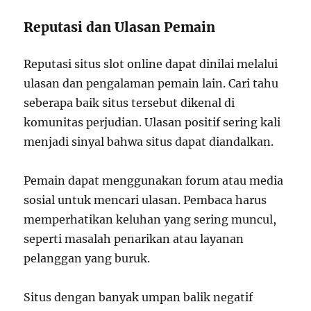
Reputasi dan Ulasan Pemain
Reputasi situs slot online dapat dinilai melalui
ulasan dan pengalaman pemain lain. Cari tahu
seberapa baik situs tersebut dikenal di
komunitas perjudian. Ulasan positif sering kali
menjadi sinyal bahwa situs dapat diandalkan.
Pemain dapat menggunakan forum atau media
sosial untuk mencari ulasan. Pembaca harus
memperhatikan keluhan yang sering muncul,
seperti masalah penarikan atau layanan
pelanggan yang buruk.
Situs dengan banyak umpan balik negatif