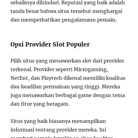
sebaiknya dihindari. Reputasi yang baik adalah
tanda besar bahwa situs tersebut menghargai
dan memperhatikan pengalamann pemain.
Opsi Provider Slot Populer
Pilih situs yang menawarkan slot dari provider
terkenal. Provider seperti Microgaming,
NetEnt, dan Playtech dikenal memiliki kualitas
dan keadilan permainan yang tinggi. Mereka
juga menawarkan berbagai game dengan tema
dan fitur yang beragam.
Situs yang baik biasanya menampilkan
informasi tentang provider mereka. Ini