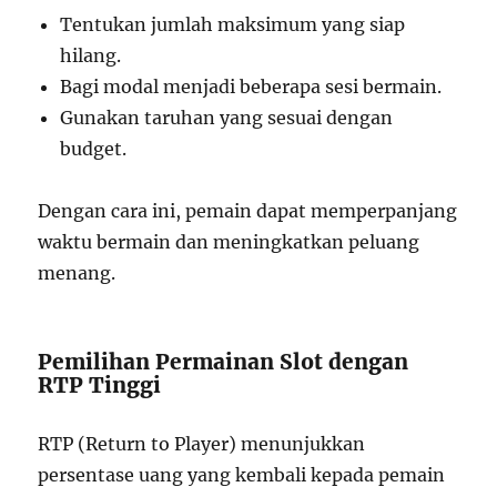
Tentukan jumlah maksimum yang siap
hilang.
Bagi modal menjadi beberapa sesi bermain.
Gunakan taruhan yang sesuai dengan
budget.
Dengan cara ini, pemain dapat memperpanjang
waktu bermain dan meningkatkan peluang
menang.
Pemilihan Permainan Slot dengan
RTP Tinggi
RTP (Return to Player) menunjukkan
persentase uang yang kembali kepada pemain