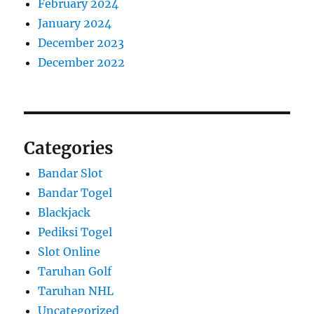
February 2024
January 2024
December 2023
December 2022
Categories
Bandar Slot
Bandar Togel
Blackjack
Pediksi Togel
Slot Online
Taruhan Golf
Taruhan NHL
Uncategorized