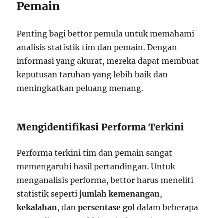
Pemain
Penting bagi bettor pemula untuk memahami
analisis statistik tim dan pemain. Dengan
informasi yang akurat, mereka dapat membuat
keputusan taruhan yang lebih baik dan
meningkatkan peluang menang.
Mengidentifikasi Performa Terkini
Performa terkini tim dan pemain sangat
memengaruhi hasil pertandingan. Untuk
menganalisis performa, bettor harus meneliti
statistik seperti
jumlah kemenangan
,
kekalahan
, dan
persentase gol
dalam beberapa