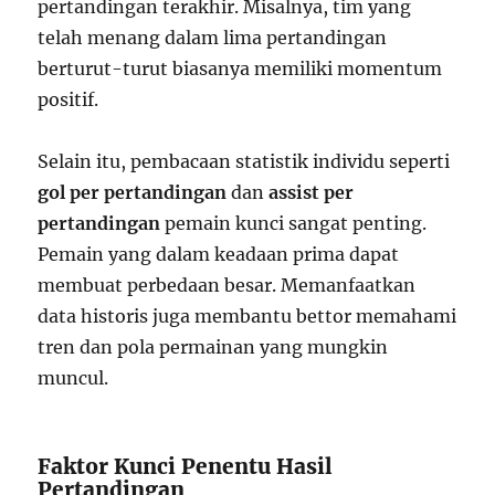
pertandingan terakhir. Misalnya, tim yang
telah menang dalam lima pertandingan
berturut-turut biasanya memiliki momentum
positif.
Selain itu, pembacaan statistik individu seperti
gol per pertandingan
dan
assist per
pertandingan
pemain kunci sangat penting.
Pemain yang dalam keadaan prima dapat
membuat perbedaan besar. Memanfaatkan
data historis juga membantu bettor memahami
tren dan pola permainan yang mungkin
muncul.
Faktor Kunci Penentu Hasil
Pertandingan