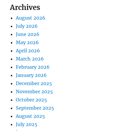
Archives
August 2026
July 2026
June 2026
May 2026
April 2026
March 2026
February 2026
January 2026
December 2025
November 2025
October 2025
September 2025
August 2025
July 2025