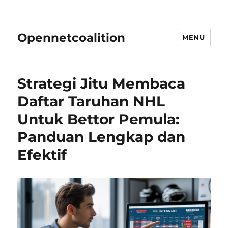
Opennetcoalition
MENU
Strategi Jitu Membaca
Daftar Taruhan NHL
Untuk Bettor Pemula:
Panduan Lengkap dan
Efektif