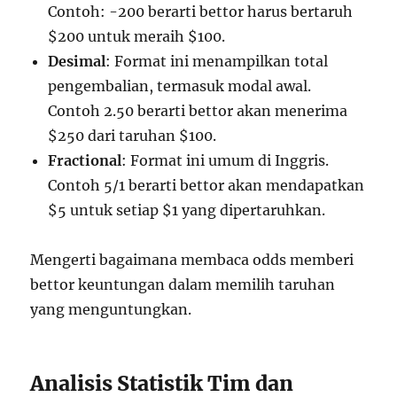
Contoh: -200 berarti bettor harus bertaruh
$200 untuk meraih $100.
Desimal
: Format ini menampilkan total
pengembalian, termasuk modal awal.
Contoh 2.50 berarti bettor akan menerima
$250 dari taruhan $100.
Fractional
: Format ini umum di Inggris.
Contoh 5/1 berarti bettor akan mendapatkan
$5 untuk setiap $1 yang dipertaruhkan.
Mengerti bagaimana membaca odds memberi
bettor keuntungan dalam memilih taruhan
yang menguntungkan.
Analisis Statistik Tim dan