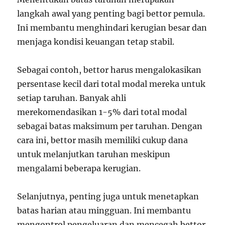
langkah awal yang penting bagi bettor pemula.
Ini membantu menghindari kerugian besar dan
menjaga kondisi keuangan tetap stabil.
Sebagai contoh, bettor harus mengalokasikan
persentase kecil dari total modal mereka untuk
setiap taruhan. Banyak ahli
merekomendasikan 1-5% dari total modal
sebagai batas maksimum per taruhan. Dengan
cara ini, bettor masih memiliki cukup dana
untuk melanjutkan taruhan meskipun
mengalami beberapa kerugian.
Selanjutnya, penting juga untuk menetapkan
batas harian atau mingguan. Ini membantu
mengontrol pengeluaran dan mencegah bettor