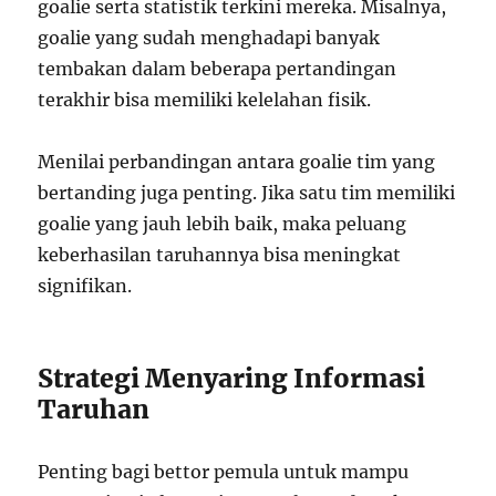
goalie serta statistik terkini mereka. Misalnya,
goalie yang sudah menghadapi banyak
tembakan dalam beberapa pertandingan
terakhir bisa memiliki kelelahan fisik.
Menilai perbandingan antara goalie tim yang
bertanding juga penting. Jika satu tim memiliki
goalie yang jauh lebih baik, maka peluang
keberhasilan taruhannya bisa meningkat
signifikan.
Strategi Menyaring Informasi
Taruhan
Penting bagi bettor pemula untuk mampu