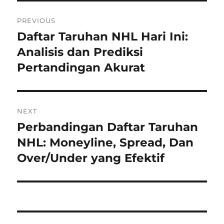
Post
PREVIOUS
navigation
Daftar Taruhan NHL Hari Ini:
Previous
post:
Analisis dan Prediksi
Pertandingan Akurat
NEXT
Perbandingan Daftar Taruhan
Next
post:
NHL: Moneyline, Spread, Dan
Over/Under yang Efektif