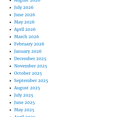
August 2026
July 2026
June 2026
May 2026
April 2026
March 2026
February 2026
January 2026
December 2025
November 2025
October 2025
September 2025
August 2025
July 2025
June 2025
May 2025