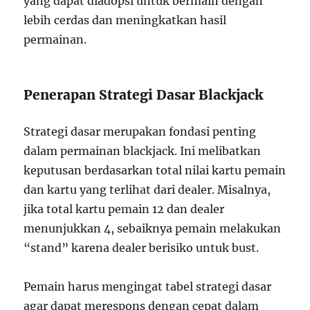
yang dapat diadopsi untuk bermain dengan
lebih cerdas dan meningkatkan hasil
permainan.
Penerapan Strategi Dasar Blackjack
Strategi dasar merupakan fondasi penting
dalam permainan blackjack. Ini melibatkan
keputusan berdasarkan total nilai kartu pemain
dan kartu yang terlihat dari dealer. Misalnya,
jika total kartu pemain 12 dan dealer
menunjukkan 4, sebaiknya pemain melakukan
“stand” karena dealer berisiko untuk bust.
Pemain harus mengingat tabel strategi dasar
agar dapat merespons dengan cepat dalam