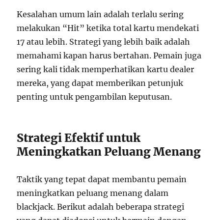
Kesalahan umum lain adalah terlalu sering
melakukan “Hit” ketika total kartu mendekati
17 atau lebih. Strategi yang lebih baik adalah
memahami kapan harus bertahan. Pemain juga
sering kali tidak memperhatikan kartu dealer
mereka, yang dapat memberikan petunjuk
penting untuk pengambilan keputusan.
Strategi Efektif untuk
Meningkatkan Peluang Menang
Taktik yang tepat dapat membantu pemain
meningkatkan peluang menang dalam
blackjack. Berikut adalah beberapa strategi