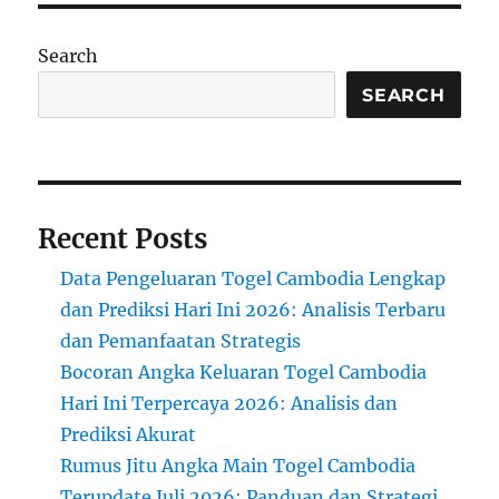
Search
SEARCH
Recent Posts
Data Pengeluaran Togel Cambodia Lengkap
dan Prediksi Hari Ini 2026: Analisis Terbaru
dan Pemanfaatan Strategis
Bocoran Angka Keluaran Togel Cambodia
Hari Ini Terpercaya 2026: Analisis dan
Prediksi Akurat
Rumus Jitu Angka Main Togel Cambodia
Terupdate Juli 2026: Panduan dan Strategi