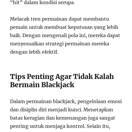
“hit” dalam kondisi serupa.
Melacak tren permainan dapat membantu
pemain untuk membuat keputusan yang lebih
baik. Dengan mengenali pola ini, mereka dapat
menyesuaikan strategi permainan mereka
dengan lebih efektif.
Tips Penting Agar Tidak Kalah
Bermain Blackjack
Dalam permainan blackjack, pengelolaan emosi
dan disiplin diri menjadi kunci. Menetapkan
batas kerugian dan kemenangan juga sangat
penting untuk menjaga kontrol. Selain itu,