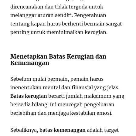
direncanakan dan tidak tergoda untuk
melanggar aturan sendiri. Pengetahuan
tentang kapan harus berhenti bermain sangat
penting untuk meminimalkan kerugian.
Menetapkan Batas Kerugian dan
Kemenangan
Sebelum mulai bermain, pemain harus
menentukan mental dan finansial yang jelas.
Batas kerugian
berarti jumlah maksimum yang
bersedia hilang. Ini mencegah pengeluaran
berlebihan dan menjaga kestabilan emosi.
Sebaliknya,
batas kemenangan
adalah target