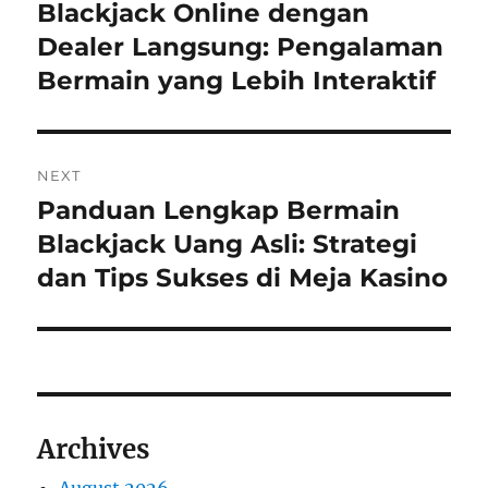
navigation
Blackjack Online dengan
Previous
post:
Dealer Langsung: Pengalaman
Bermain yang Lebih Interaktif
NEXT
Panduan Lengkap Bermain
Next
post:
Blackjack Uang Asli: Strategi
dan Tips Sukses di Meja Kasino
Archives