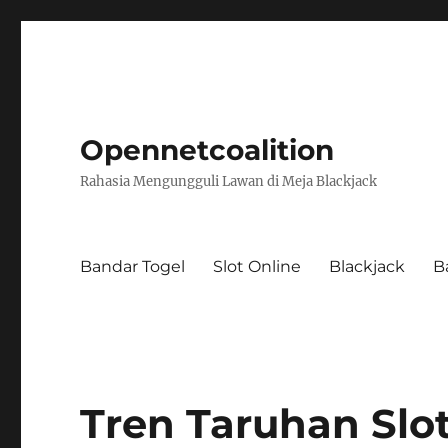
Opennetcoalition
Rahasia Mengungguli Lawan di Meja Blackjack
Bandar Togel
Slot Online
Blackjack
B
Tren Taruhan Slot