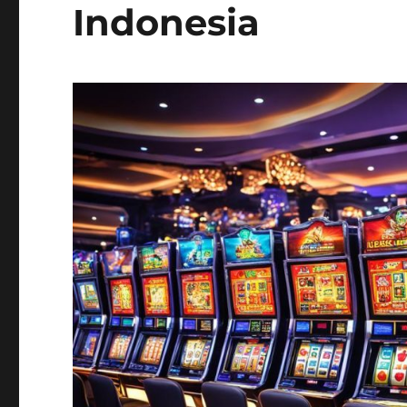
Indonesia