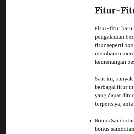
Fitur-Fit
Fitur-fitur bar
pengalaman berm
fitur seperti bo
membantu meni
kemenangan bes
Saat ini, banyak
berbagai fitur 
yang dapat dite
terpercaya, antar
Bonus Sambutan:
bonus sambutan 