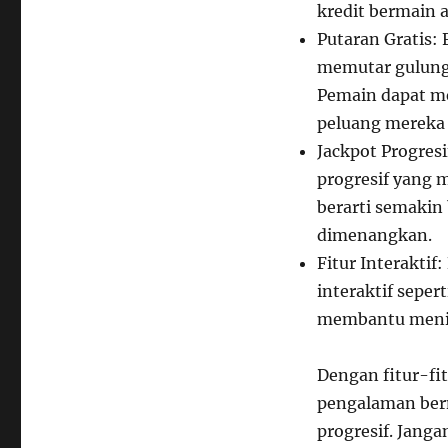
kredit bermain a
Putaran Gratis:
memutar gulung
Pemain dapat m
peluang mereka
Jackpot Progresi
progresif yang 
berarti semakin
dimenangkan.
Fitur Interaktif
interaktif sepe
membantu menin
Dengan fitur-fi
pengalaman berm
progresif. Janga