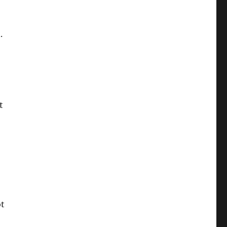
.
t
ot