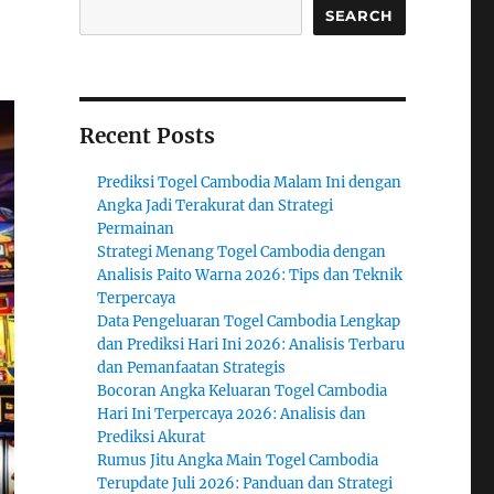
SEARCH
Recent Posts
Prediksi Togel Cambodia Malam Ini dengan
Angka Jadi Terakurat dan Strategi
Permainan
Strategi Menang Togel Cambodia dengan
Analisis Paito Warna 2026: Tips dan Teknik
Terpercaya
Data Pengeluaran Togel Cambodia Lengkap
dan Prediksi Hari Ini 2026: Analisis Terbaru
dan Pemanfaatan Strategis
Bocoran Angka Keluaran Togel Cambodia
Hari Ini Terpercaya 2026: Analisis dan
Prediksi Akurat
Rumus Jitu Angka Main Togel Cambodia
Terupdate Juli 2026: Panduan dan Strategi