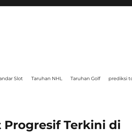
andar Slot
Taruhan NHL
Taruhan Golf
prediksi t
 Progresif Terkini di