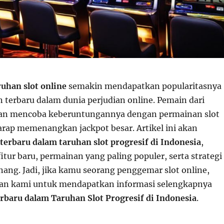
ruhan slot online
semakin mendapatkan popularitasnya
 terbaru dalam dunia perjudian online. Pemain dari
gan mencoba keberuntungannya dengan permainan slot
arap memenangkan jackpot besar. Artikel ini akan
 terbaru dalam taruhan slot progresif di Indonesia
,
itur baru, permainan yang paling populer, serta strategi
ang. Jadi, jika kamu seorang penggemar slot online,
san kami untuk mendapatkan informasi selengkapnya
rbaru dalam Taruhan Slot Progresif di Indonesia
.