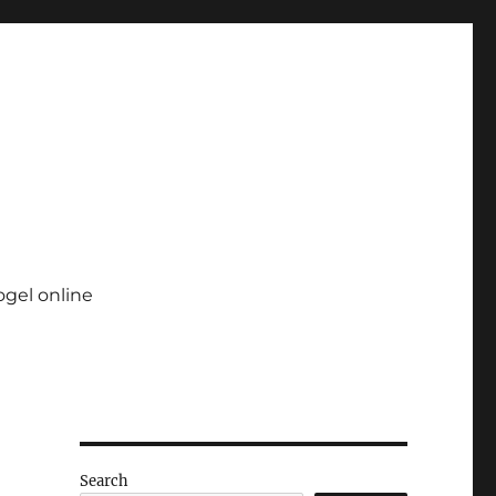
ogel online
Search