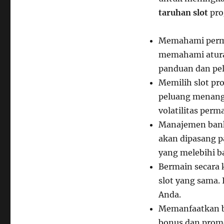
taruhan slot
pro
Memahami perma
memahami atur
panduan dan pela
Memilih slot pro
peluang menang t
volatilitas perm
Manajemen bankr
akan dipasang p
yang melebihi b
Bermain secara 
slot yang sama
Anda.
Memanfaatkan bo
bonus dan prom