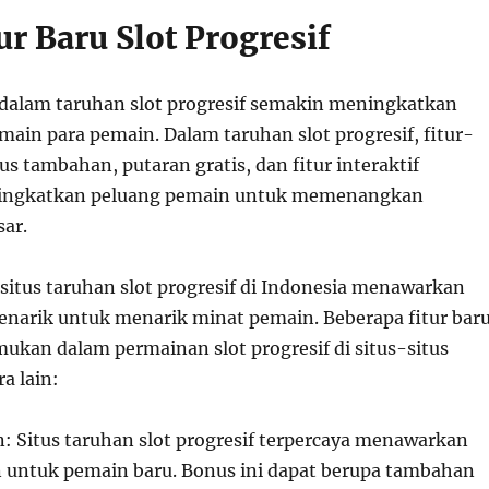
ur Baru Slot Progresif
u dalam taruhan slot progresif semakin meningkatkan
ain para pemain. Dalam taruhan slot progresif, fitur-
nus tambahan, putaran gratis, dan fitur interaktif
ngkatkan peluang pemain untuk memenangkan
ar.
 situs taruhan slot progresif di Indonesia menawarkan
menarik untuk menarik minat pemain. Beberapa fitur bar
mukan dalam permainan slot progresif di situs-situs
a lain:
 Situs taruhan slot progresif terpercaya menawarkan
untuk pemain baru. Bonus ini dapat berupa tambahan