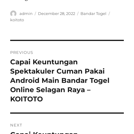
Author
Posted
Categories
Tags
admin
December 28, 2022
Bandar Togel
on
koitoto
Post
PREVIOUS
navigation
Capai Keuntungan
Previous
post:
Spektakuler Cuman Pakai
Android Main Bandar Togel
Online Selagan Raya –
KOITOTO
NEXT