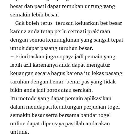
besar dan pasti dapat temukan untung yang
semakin lebih besar.
– Gak boleh terus-terusan keluarkan bet besar
karena anda tetap perlu cermati prakiraan
dengan semua kemungkinan yang sangat tepat
untuk dapat pasang taruhan besar.
– Prioritaskan juga supaya jadi pemain yang
lebih arif karenanya anda dapat mengatur
keuangan secara bagus karena itu lekas pasang
taruhan dengan benar-benar pas yang tidak
bikin anda jadi boros atau serakah.
Itu metode yang dapat pemain aplikasikan
dalam mendapati keuntungan perjudian togel
semakin besar serta bersama bandar togel
online dapat dipercaya pastilah anda akan
untung.