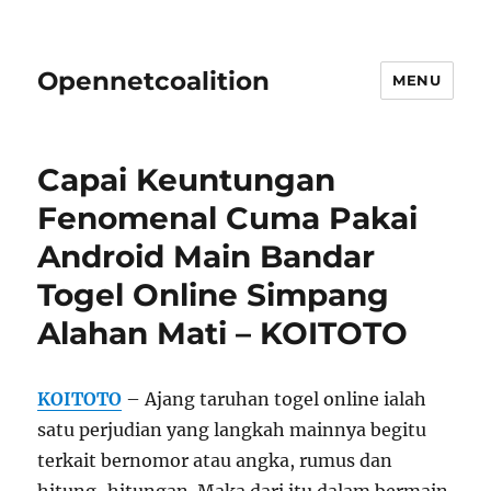
Opennetcoalition
MENU
Capai Keuntungan
Fenomenal Cuma Pakai
Android Main Bandar
Togel Online Simpang
Alahan Mati – KOITOTO
KOITOTO
– Ajang taruhan togel online ialah
satu perjudian yang langkah mainnya begitu
terkait bernomor atau angka, rumus dan