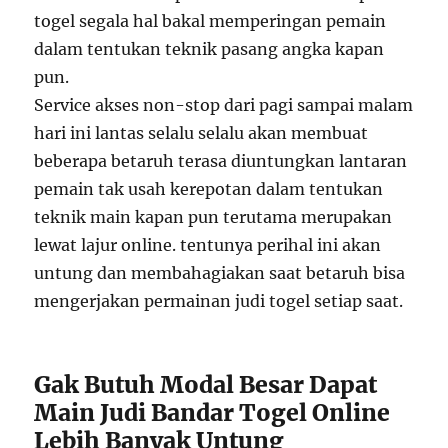
togel segala hal bakal memperingan pemain
dalam tentukan teknik pasang angka kapan
pun.
Service akses non-stop dari pagi sampai malam
hari ini lantas selalu selalu akan membuat
beberapa betaruh terasa diuntungkan lantaran
pemain tak usah kerepotan dalam tentukan
teknik main kapan pun terutama merupakan
lewat lajur online. tentunya perihal ini akan
untung dan membahagiakan saat betaruh bisa
mengerjakan permainan judi togel setiap saat.
Gak Butuh Modal Besar Dapat
Main Judi Bandar Togel Online
Lebih Banyak Untung