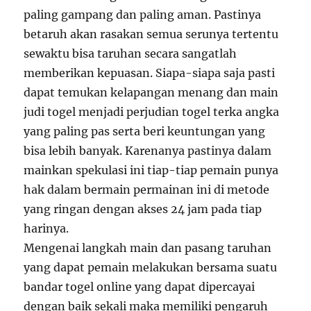
paling gampang dan paling aman. Pastinya
betaruh akan rasakan semua serunya tertentu
sewaktu bisa taruhan secara sangatlah
memberikan kepuasan. Siapa-siapa saja pasti
dapat temukan kelapangan menang dan main
judi togel menjadi perjudian togel terka angka
yang paling pas serta beri keuntungan yang
bisa lebih banyak. Karenanya pastinya dalam
mainkan spekulasi ini tiap-tiap pemain punya
hak dalam bermain permainan ini di metode
yang ringan dengan akses 24 jam pada tiap
harinya.
Mengenai langkah main dan pasang taruhan
yang dapat pemain melakukan bersama suatu
bandar togel online yang dapat dipercayai
dengan baik sekali maka memiliki pengaruh